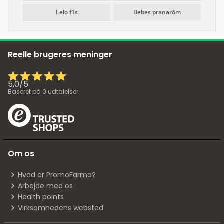
Lelo f1s
Bebes pranarôm
Reelle brugeres meninger
5,0
/
5
Baseret på
0
udtalelser
Om os
Hvad er PromoFarma?
Arbejde med os
Health points
Virksomhedens websted