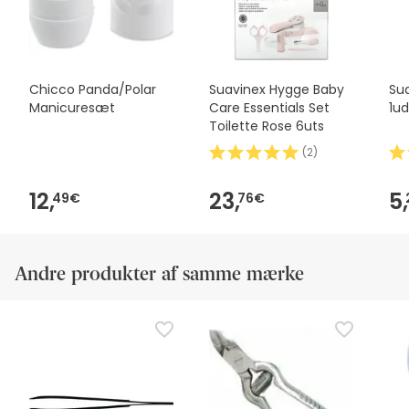
Chicco Panda/Polar
Suavinex Hygge Baby
Su
Manicuresæt
Care Essentials Set
1ud
Toilette Rose 6uts
(
2
)
12,
23,
5,
49€
76€
Andre produkter af samme mærke