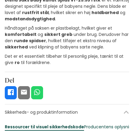
Disna Saks Baby Rundt Spids Vf-25.55 1 stk
er et værktøj
designet specifikt til pleje af babyens negle. Dens blade er
lavet af
rustfrit stål
, hvilket sikrer en høj
holdbarhed
og
modstandsdygtighed
.
Håndtaget på saksen er plastbelagt, hvilket giver et
komfortabelt
og
sikkert greb
under brug. Derudover har
den
runde spidser
, hvilket tilføjer et ekstra niveau af
sikkerhed
ved klipning af babyens sarte negle.
Det er et essentielt tilbehør til personlig pleje, tænkt til at
give
ro
til forældrene.
Del
Sikkerheds- og produktinformation
Ressourcer til visuel sikkerhedskode
Producentens oplysning