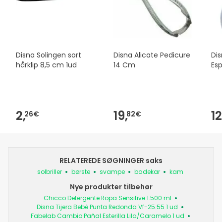
Disna Solingen sort
Disna Alicate Pedicure
Di
hårklip 8,5 cm 1ud
14 Cm
Esp
2,
19,
12
26€
82€
RELATEREDE SØGNINGER saks
solbriller
børste
svampe
badekar
kam
Nye produkter tilbehør
Chicco Detergente Ropa Sensitive 1.500 ml
Disna Tijera Bebé Punta Redonda Vf-25.55 1 ud
Fabelab Cambio Pañal Esterilla Lila/Caramelo 1 ud