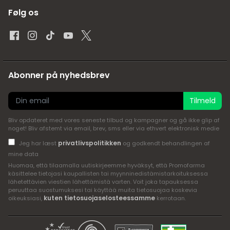
Følg os
Abonner på nyhedsbrev
Tilmeld
Bliv opdateret med vores seneste tilbud og kampagner og gå ikke glip af
noget! Bliv afstemt via email, brev, sms eller via ethvert elektronisk medie
privatlivspolitikken
Jeg har læst
og godkendt behandlingen af
mine data
Huomaa, että tilaamalla uutiskirjeemme hyväksyt, että Promofarma
käsittelee tietojasi kaupallisten tai myynninedistämistarkoituksessa
lähetettävien viestien lähettämistä varten. Voit joka tapauksessa
peruuttaa suostumuksesi tai käyttää muita tietosuojaa koskevia
kuten tietosuojaselosteessamme
oikeuksiasi,
kerrotaan.