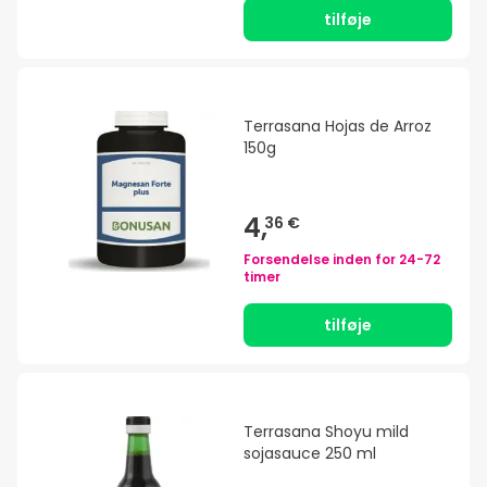
tilføje
Terrasana Hojas de Arroz
150g
4,
36 €
Forsendelse inden for
24-72
timer
tilføje
Terrasana Shoyu mild
sojasauce 250 ml