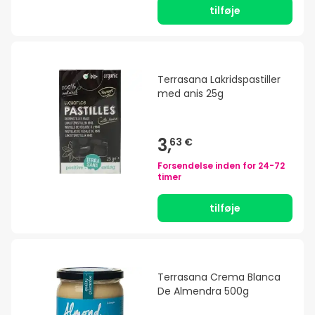
tilføje
Terrasana Lakridspastiller
med anis 25g
3,
63 €
Forsendelse inden for
24-72
timer
tilføje
Terrasana Crema Blanca
De Almendra 500g