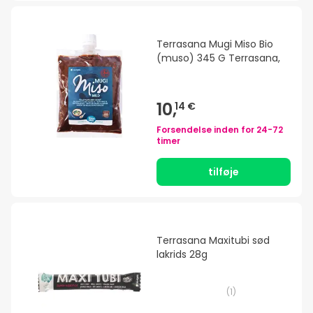
Terrasana Mugi Miso Bio
(muso) 345 G Terrasana,
10,
14 €
Forsendelse inden for
24-72
timer
tilføje
Terrasana Maxitubi sød
lakrids 28g
(
1
)