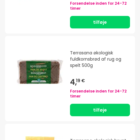
Forsendelse inden for
24-72
timer
tilføje
Terrasana økologisk
fuldkornsbrød af rug og
spelt 500g
4,
19 €
Forsendelse inden for
24-72
timer
tilføje