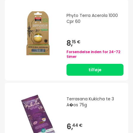
Phyto Terra Acerola 1000
Cpr 60
8,
15 €
Forsendelse inden for
24-72
timer
tilføje
Terrasana Kukicha te 3
A�os 75g
6,
44 €