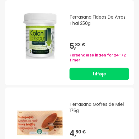
Terrasana Fideos De Arroz
Thai 250g
5,
83 €
Forsendelse inden for
24-72
timer
tilføje
Terrasana Gofres de Miel
175g
4,
80 €