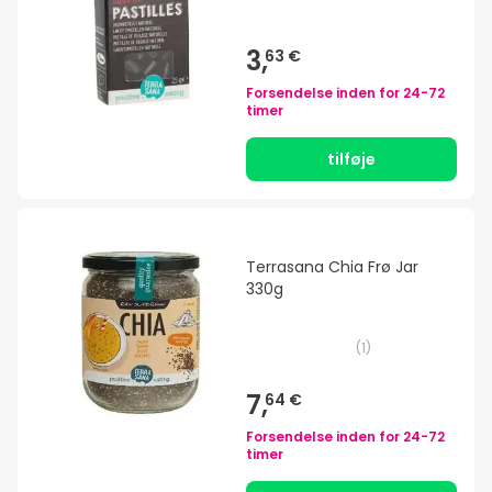
3,
63 €
Forsendelse inden for
24-72
timer
tilføje
Terrasana Chia Frø Jar
330g
(
1
)
7,
64 €
Forsendelse inden for
24-72
timer