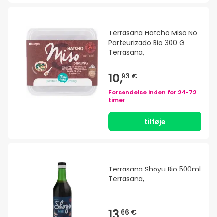
Terrasana Hatcho Miso No
Parteurizado Bio 300 G
Terrasana,
10,
93 €
Forsendelse inden for
24-72
timer
tilføje
Terrasana Shoyu Bio 500ml
Terrasana,
13,
66 €