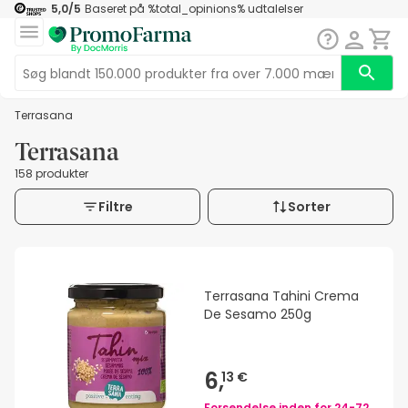
5,0
/5
Baseret på
%total_opinions%
udtalelser
Terrasana
Terrasana
158 produkter
Filtre
Sorter
Terrasana Tahini Crema
De Sesamo 250g
6,
13 €
Forsendelse inden for
24-72