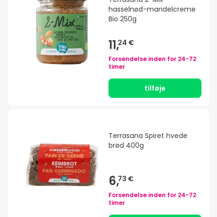
hasselnød-mandelcreme
Bio 250g
11,
24 €
Forsendelse inden for
24-72
timer
tilføje
Terrasana Spiret hvede
brød 400g
6,
73 €
Forsendelse inden for
24-72
timer