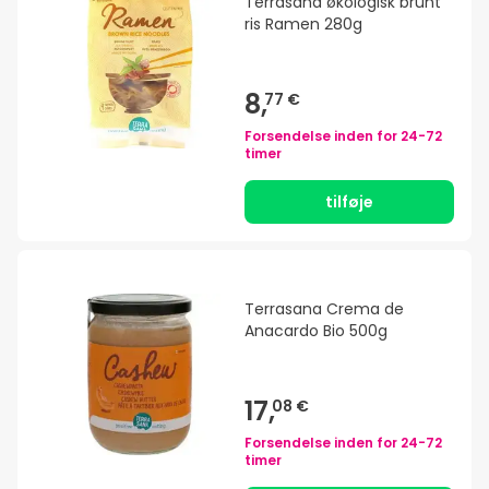
Terrasana økologisk brunt
ris Ramen 280g
8,
77 €
Forsendelse inden for
24-72
timer
tilføje
Terrasana Crema de
Anacardo Bio 500g
17,
08 €
Forsendelse inden for
24-72
timer