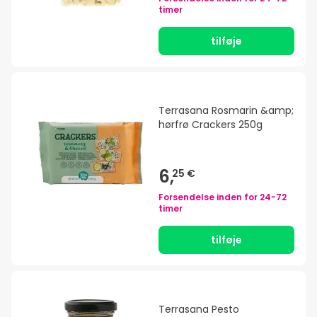
timer
tilføje
Terrasana Rosmarin &amp;
hørfrø Crackers 250g
6,
25 €
Forsendelse inden for
24-72
timer
tilføje
Terrasana Pesto