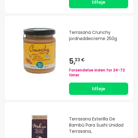
tilføje
Terrasana Crunchy
jordnøddecreme 250g
5,
33 €
Forsendelse inden for
24-72
timer
tilføje
Terrasana Esterilla De
Bambú Para Sushi Unidad
Terrasana,