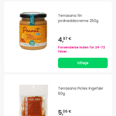
Terrasana fin
jordnøddecreme 250g
4,
97 €
Forsendelse inden for
24-72
timer
tilføje
Terrasana Picles Ingefær
60g
5,
06 €