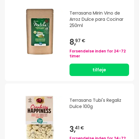
Terrasana Mirin Vino de
Arroz Dulce para Cocinar
250ml
8,
97 €
Forsendelse inden for
24-72
timer
tilføje
Terrasana Tubi's Regaliz
Dulce 100g
3,
41 €
Forsendelse inden for
24-72