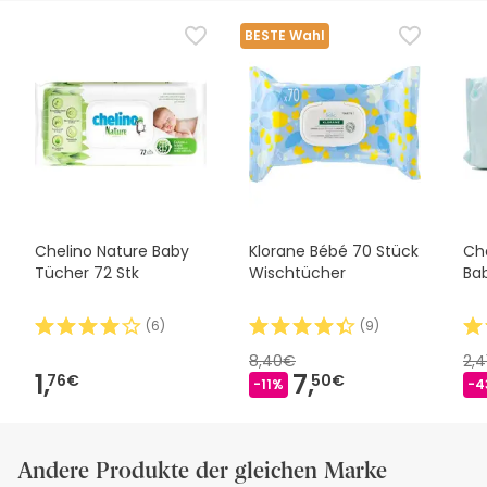
BESTE Wahl
Chelino Nature Baby
Klorane Bébé 70 Stück
Ch
Tücher 72 Stk
Wischtücher
Ba
(
6
)
(
9
)
8,40€
2,
1,
7,
76€
50€
-11%
-4
Andere Produkte der gleichen Marke