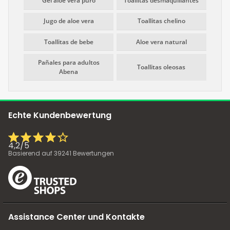
Gel aloe vera puro
Toallitas desmaquillantes
Jugo de aloe vera
Toallitas chelino
Toallitas de bebe
Aloe vera natural
Pañales para adultos
Toallitas oleosas
Abena
Echte Kundenbewertung
4,2
/
5
Basierend auf
39241
Bewertungen
Assistance Center und Kontakte