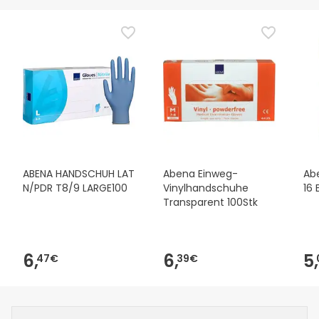
ABENA HANDSCHUH LAT
Abena Einweg-
Abe
N/PDR T8/9 LARGE100
Vinylhandschuhe
16 
Transparent 100Stk
6,
6,
5,
47€
39€