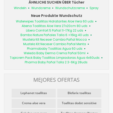
ÄHNLICHE SUCHEN ÜBER Tücher
Windeln
Wundcreme
Wundschutzcreme
Spray
Neue Produkte Wundschutz
Waterwipes Toallitas Hidratantes Aloe Vera 60 uds
Abena Toallitas Aloe Vera 27x20cm 80 uds
Libero Comfort 5 Pañal 11-17Kg 22 uds
Bambo Nature Pañales Talla 6 +16kg 40 uds
Mustela Kit Neceser Cambio Pañal Mocca
Mustela Kit Neceser Cambio Pañal Menta
Pharmababy Toallitas Agua 60 uds
Weleda Baby Derma Crema Pañal 50ml
Topicrem Pack Baby Toallitas Limpiadoras Agua 4x60uds
Pharma Baby Pañal Talla 2 3-6Kg 28uds
MEJORES OFERTAS
Lephanet toallitas
Blefarix toallitas
Crema aloe vera
Toallitas dodot sensitive