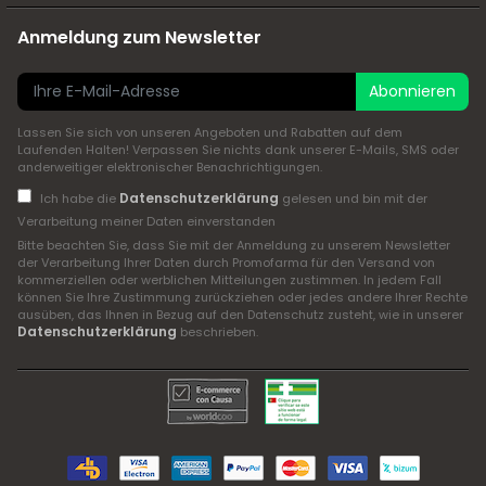
Anmeldung zum Newsletter
Abonnieren
Lassen Sie sich von unseren Angeboten und Rabatten auf dem
Laufenden Halten! Verpassen Sie nichts dank unserer E-Mails, SMS oder
anderweitiger elektronischer Benachrichtigungen.
Datenschutzerklärung
Ich habe die
gelesen und bin mit der
Verarbeitung meiner Daten einverstanden
Bitte beachten Sie, dass Sie mit der Anmeldung zu unserem Newsletter
der Verarbeitung Ihrer Daten durch Promofarma für den Versand von
kommerziellen oder werblichen Mitteilungen zustimmen. In jedem Fall
können Sie Ihre Zustimmung zurückziehen oder jedes andere Ihrer Rechte
ausüben, das Ihnen in Bezug auf den Datenschutz zusteht, wie in unserer
Datenschutzerklärung
beschrieben.