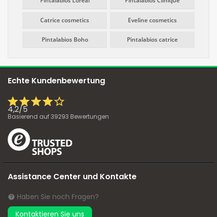
Pintalabios Loreal
Pintalabios Clinique
Catrice cosmetics
Eveline cosmetics
Pintalabios Boho
Pintalabios catrice
Echte Kundenbewertung
4,2
/
5
Basierend auf
39293
Bewertungen
Assistance Center und Kontakte
Haben Sie noch Fragen?
Kontaktieren Sie uns