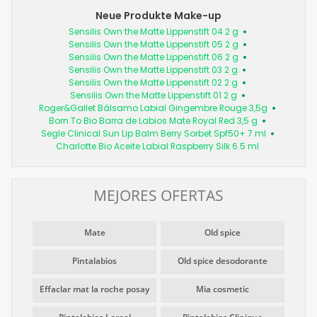
Neue Produkte Make-up
Sensilis Own the Matte Lippenstift 04 2 g
Sensilis Own the Matte Lippenstift 05 2 g
Sensilis Own the Matte Lippenstift 06 2 g
Sensilis Own the Matte Lippenstift 03 2 g
Sensilis Own the Matte Lippenstift 02 2 g
Sensilis Own the Matte Lippenstift 01 2 g
Roger&Gallet Bálsamo Labial Gingembre Rouge 3,5g
Born To Bio Barra de Labios Mate Royal Red 3,5 g
Segle Clinical Sun Lip Balm Berry Sorbet Spf50+ 7 ml
Charlotte Bio Aceite Labial Raspberry Silk 6.5 ml
MEJORES OFERTAS
Mate
Old spice
Pintalabios
Old spice desodorante
Effaclar mat la roche posay
Mia cosmetic