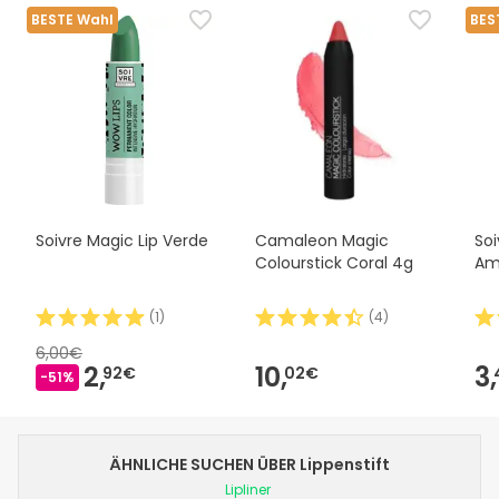
BESTE Wahl
BES
Soivre Magic Lip Verde
Camaleon Magic
Soi
Colourstick Coral 4g
Ama
(
1
)
(
4
)
6,00€
2,
10,
3,
92€
02€
-51%
ÄHNLICHE SUCHEN ÜBER Lippenstift
Lipliner