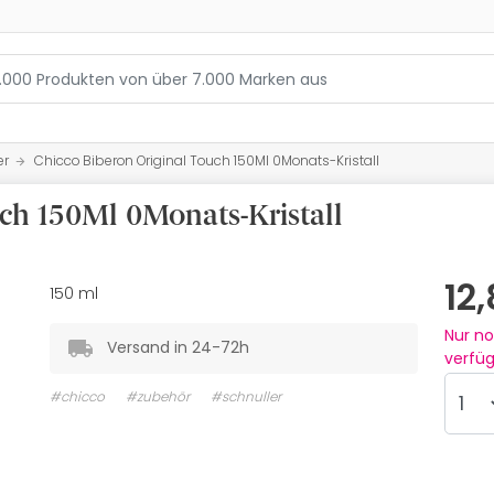
er
Chicco Biberon Original Touch 150Ml 0Monats-Kristall
ch 150Ml 0Monats-Kristall
12
150 ml
Nur n
Versand in 24-72h
verfü
#chicco
#zubehör
#schnuller