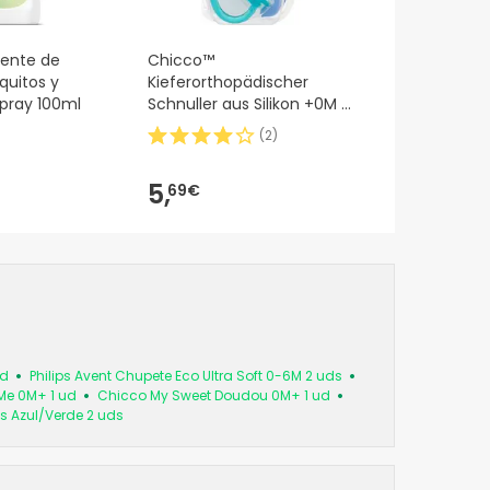
lente de
Chicco™
quitos y
Kieferorthopädischer
pray 100ml
Schnuller aus Silikon +0M 1
Stück
(
2
)
5,
69€
ud
Philips Avent Chupete Eco Ultra Soft 0-6M 2 uds
Me 0M+ 1 ud
Chicco My Sweet Doudou 0M+ 1 ud
s Azul/Verde 2 uds