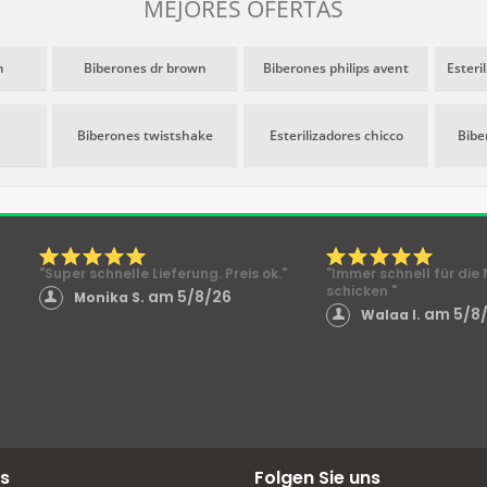
MEJORES OFERTAS
m
Biberones dr brown
Biberones philips avent
Esteri
Biberones twistshake
Esterilizadores chicco
Bibe
"Super schnelle Lieferung. Preis ok."
"Immer schnell für di
schicken "
am 5/8/26
Monika S.
am 5/8
Walaa I.
s
Folgen Sie uns