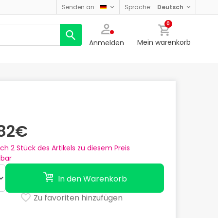
senden an:
sprache:
deutsch
0
Mein warenkorb
Anmelden
,82€
och
2
Stück des Artikels zu diesem Preis
gbar
In den Warenkorb
Zu favoriten hinzufügen