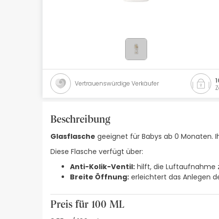
Naturkosmetik
Angebote
Marken
Bestsellers
1
Vertrauenswürdige Verkäufer
Z
Health Points
Beschreibung
Glasflasche
geeignet für Babys ab 0 Monaten. I
Diese Flasche verfügt über:
Anti-Kolik-Ventil:
hilft, die Luftaufnahme 
Breite Öffnung:
erleichtert das Anlegen d
Preis für 100 ML