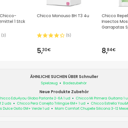
Chicco-
Chicco Monouso BH T3 4u
Chicco Repe
ittel 1 Stck
Insectos Mos
Garrapatas S
(
3
)
(
5
)
5,
8,
30€
84€
ÄHNLICHE SUCHEN ÜBER Schnuller
Spielzeug
Badezubehör
Neue Produkte Zubehör
hicco Edu4you Globo Parlante 2-6A 1 ud
Chicco Mi Primera Guitarra 1 
M 2 uds
Chicco Pera Conejito Trilingüe 6M+ 1 ud
Chicco Estrella You&
s Dulce Osito 0M+ Verde 1 ud
Mam Comfort Chupete Silicona 3-12 Mese