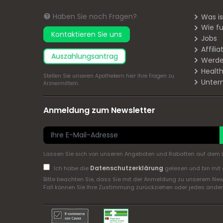
Haben Sie noch Fragen?
Was i
Wie fu
Kontaktieren Sie uns
Jobs
Affil
Auszahlungsantrag
Werde
Health
Stellen Sie unseren Apothekern
hier
Ihre Fragen zu
Unter
Arzneimitteln.
Anmeldung zum Newsletter
Lassen Sie sich von unseren Angeboten und Rabatten auf dem L
Datenschutzerklärung
Ich habe die
gelesen und bin mit 
Bitte beachten Sie, dass Sie mit der Anmeldung zu unserem New
Fall können Sie Ihre Zustimmung zurückziehen oder jedes andere