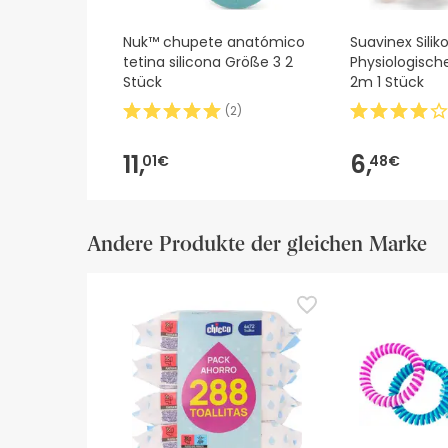
Nuk™ chupete anatómico
Suavinex Silik
tetina silicona Größe 3 2
Physiologische
Stück
2m 1 Stück
(
2
)
11,
6,
01€
48€
Andere Produkte der gleichen Marke