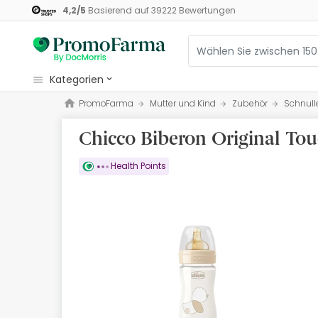
4,2
/
5
Basierend auf
39222
Bewertungen
kategorien
PromoFarma
Mutter und Kind
Zubehör
Schnull
Kosmetik
Chicco Biberon Original Tou
Gesundheit
Pflege
Health Points
Ernährung
Mutter und Kind
Optik
Orthopädie
Naturheilmittel