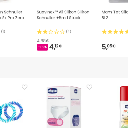
on Schnuller
Suavinex™ All Silikon Silikon
Mam Tet Sili
 Sx Pro Zero
Schnuller +6m 1 Stück
Bt2
(
1
)
(
4
)
4,88€
4,
5,
12€
05€
-16%