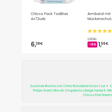
Chicco Pack Toallitas
Armband mit 
4x72uds
Mückenschutzm
1,90€
6,
1,
38€
56€
-18%
Suavinex Broche con Cinta Wonderland Liso 1 ud
C
Philips Avent Ultra Air Chupete Eco Beige Verde 6-18
Chicco First Dream