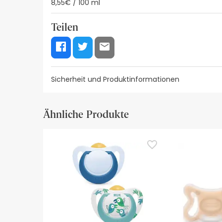
8,55€ / 100 ml
Teilen
Sicherheit und Produktinformationen
Visuelle Sicherheitsressourcen
Angaben zum Her
Ähnliche Produkte
Visuelle Sicherheitsressourcen
Zurzeit haben wir noch keine Sicherheitsbilder fü
empfehlen wir Ihnen, die Sicherheitsinformatione
bitte nicht, uns zu kontaktieren. Wenn Sie möch