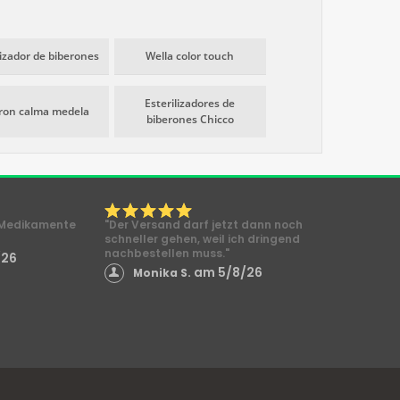
lizador de biberones
Wella color touch
Esterilizadores de
ron calma medela
biberones Chicco
e Medikamente
"Der Versand darf jetzt dann noch
schneller gehen, weil ich dringend
nachbestellen muss."
/26
am 5/8/26
Monika S.