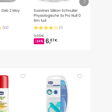
c Deb 2 Moy
Suavinex Silikon Schnuller
Mam Supre
Physiologische Sx Pro Null 0
Perfecta An
6m 1ud
Chupete +1
(
23
)
(
1
)
9,00€
6,
8,
87€
83€
-24%