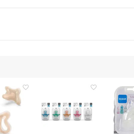
stellerangaben
Anweisungsbefugter
r dieses Produkt, aber wir arbeiten daran. Schauen Sie später no
n zu lesen, die dem Produkt beiliegen, bevor Sie es verwenden. 
ten, können Sie das Produkt auch zurückgeben, indem Sie unser