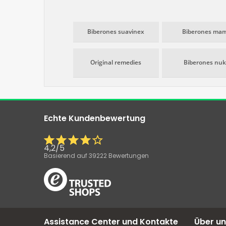
Biberones suavinex
Biberones ma
Original remedies
Biberones nuk
Echte Kundenbewertung
4,2
/
5
Basierend auf
39222
Bewertungen
Assistance Center und Kontakte
Über un