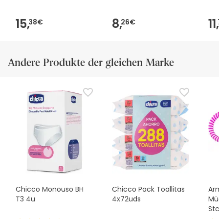
15,
8,
11,
38€
26€
Andere Produkte der gleichen Marke
Chicco Monouso BH
Chicco Pack Toallitas
Ar
T3 4u
4x72uds
Mü
St