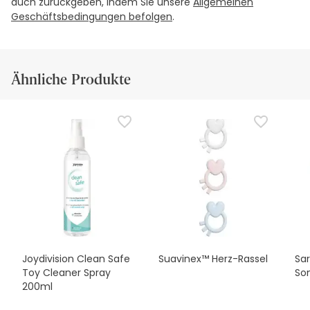
auch zurückgeben, indem Sie unsere
Allgemeinen
Geschäftsbedingungen befolgen
.
Ähnliche Produkte
Joydivision Clean Safe
Suavinex™ Herz-Rassel
Sar
Toy Cleaner Spray
Son
200ml