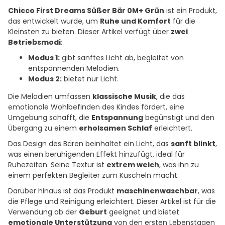
Chicco First Dreams Süßer Bär 0M+ Grün
ist ein Produkt,
das entwickelt wurde, um
Ruhe und Komfort
für die
Kleinsten zu bieten. Dieser Artikel verfügt über
zwei
Betriebsmodi
:
Modus 1:
gibt sanftes Licht ab, begleitet von
entspannenden Melodien.
Modus 2:
bietet nur Licht.
Die Melodien umfassen
klassische Musik
, die das
emotionale Wohlbefinden des Kindes fördert, eine
Umgebung schafft, die
Entspannung
begünstigt und den
Übergang zu einem
erholsamen Schlaf
erleichtert.
Das Design des Bären beinhaltet ein Licht, das
sanft blinkt
,
was einen beruhigenden Effekt hinzufügt, ideal für
Ruhezeiten. Seine Textur ist
extrem weich
, was ihn zu
einem perfekten Begleiter zum Kuscheln macht.
Darüber hinaus ist das Produkt
maschinenwaschbar
, was
die Pflege und Reinigung erleichtert. Dieser Artikel ist für die
Verwendung ab der
Geburt
geeignet und bietet
emotionale Unterstützung
von den ersten Lebenstagen