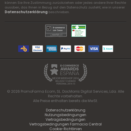
können Sie Ihre Zustimmung zurückziehen oder jedes andere Ihrer Rechte
ausüben, das Ihnen in Bezug auf den Datenschutz zusteht, wie in unserer
Datenschutzerklärung
beschrieben.
© 2026 PromoFarma Ecom, SL. DocMorris Digital Services, Lda. Alle
Rechte vorbehalten.
Alle Preise enthalten bereits die MwSt.
Datenschutzerklärung
Nutzungsbedingungen
Vertragsbedingungen
Vertragsbedingungen Farmacia Central
Cookie-Richtlinien