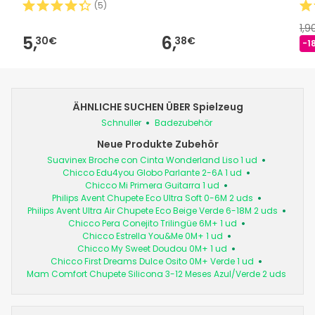
(
5
)
1,
5,
6,
30€
38€
-1
ÄHNLICHE SUCHEN ÜBER Spielzeug
Schnuller
Badezubehör
Neue Produkte Zubehör
Suavinex Broche con Cinta Wonderland Liso 1 ud
Chicco Edu4you Globo Parlante 2-6A 1 ud
Chicco Mi Primera Guitarra 1 ud
Philips Avent Chupete Eco Ultra Soft 0-6M 2 uds
Philips Avent Ultra Air Chupete Eco Beige Verde 6-18M 2 uds
Chicco Pera Conejito Trilingüe 6M+ 1 ud
Chicco Estrella You&Me 0M+ 1 ud
Chicco My Sweet Doudou 0M+ 1 ud
Chicco First Dreams Dulce Osito 0M+ Verde 1 ud
Mam Comfort Chupete Silicona 3-12 Meses Azul/Verde 2 uds