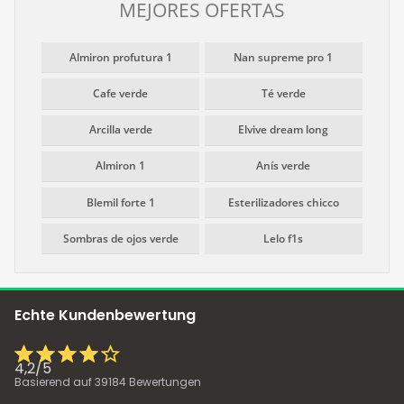
MEJORES OFERTAS
Almiron profutura 1
Nan supreme pro 1
Cafe verde
Té verde
Arcilla verde
Elvive dream long
Almiron 1
Anís verde
Blemil forte 1
Esterilizadores chicco
Sombras de ojos verde
Lelo f1s
Echte Kundenbewertung
4,2
/
5
Basierend auf
39184
Bewertungen