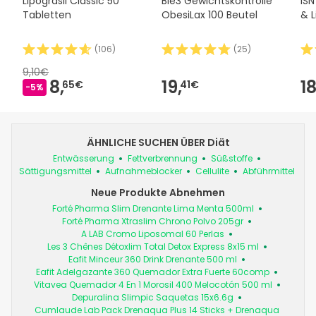
Lipograsil Classic 50
Bie3 Gewichtskontrolle
IS
Tabletten
ObesiLax 100 Beutel
& 
(
106
)
(
25
)
9,10€
8,
19,
18
65€
41€
-5%
ÄHNLICHE SUCHEN ÜBER Diät
Entwässerung
Fettverbrennung
Süßstoffe
Sättigungsmittel
Aufnahmeblocker
Cellulite
Abführmittel
Neue Produkte Abnehmen
Forté Pharma Slim Drenante Lima Menta 500ml
Forté Pharma Xtraslim Chrono Polvo 205gr
A LAB Cromo Liposomal 60 Perlas
Les 3 Chênes Détoxlim Total Detox Express 8x15 ml
Eafit Minceur 360 Drink Drenante 500 ml
Eafit Adelgazante 360 Quemador Extra Fuerte 60comp
Vitavea Quemador 4 En 1 Morosil 400 Melocotón 500 ml
Depuralina Slimpic Saquetas 15x6.6g
Cumlaude Lab Pack Drenaqua Plus 14 Sticks + Drenaqua