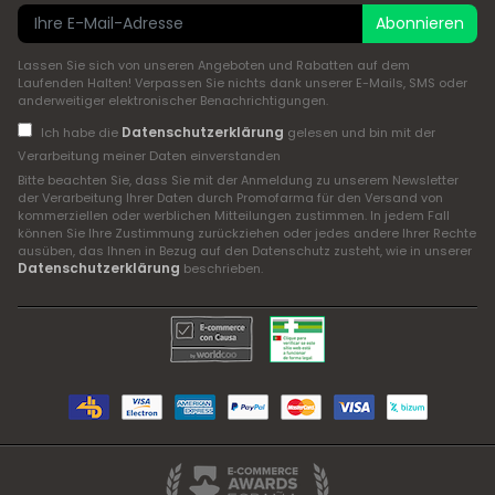
Abonnieren
Lassen Sie sich von unseren Angeboten und Rabatten auf dem
Laufenden Halten! Verpassen Sie nichts dank unserer E-Mails, SMS oder
anderweitiger elektronischer Benachrichtigungen.
Datenschutzerklärung
Ich habe die
gelesen und bin mit der
Verarbeitung meiner Daten einverstanden
Bitte beachten Sie, dass Sie mit der Anmeldung zu unserem Newsletter
der Verarbeitung Ihrer Daten durch Promofarma für den Versand von
kommerziellen oder werblichen Mitteilungen zustimmen. In jedem Fall
können Sie Ihre Zustimmung zurückziehen oder jedes andere Ihrer Rechte
ausüben, das Ihnen in Bezug auf den Datenschutz zusteht, wie in unserer
Datenschutzerklärung
beschrieben.