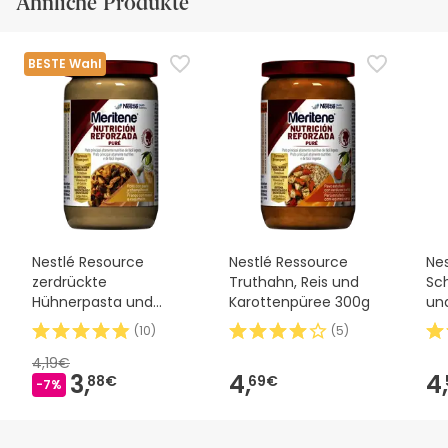
Ähnliche Produkte
BESTE Wahl
Nestlé Resource
Nestlé Ressource
Ne
zerdrückte
Truthahn, Reis und
Sc
Hühnerpasta und
Karottenpüree 300g
un
Champignons 300g
(
10
)
(
5
)
4,19€
3,
4,
4,
88€
69€
-7%