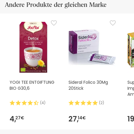
Andere Produkte der gleichen Marke
YOGI TEE ENTGIFTUNG
Sideral Folico 30Mg
Supe
BIO G30,6
20Stick
Imp
Am
(
4
)
(
2
)
4,
27,
19
27€
14€