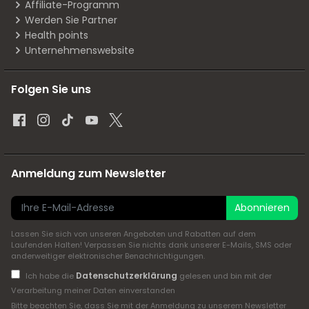
Affiliate-Programm
Werden Sie Partner
Health points
Unternehmenswebsite
Folgen Sie uns
Anmeldung zum Newsletter
Abonnieren
Lassen Sie sich von unseren Angeboten und Rabatten auf dem
Laufenden Halten! Verpassen Sie nichts dank unserer E-Mails, SMS oder
anderweitiger elektronischer Benachrichtigungen.
Datenschutzerklärung
Ich habe die
gelesen und bin mit der
Verarbeitung meiner Daten einverstanden
Bitte beachten Sie, dass Sie mit der Anmeldung zu unserem Newsletter