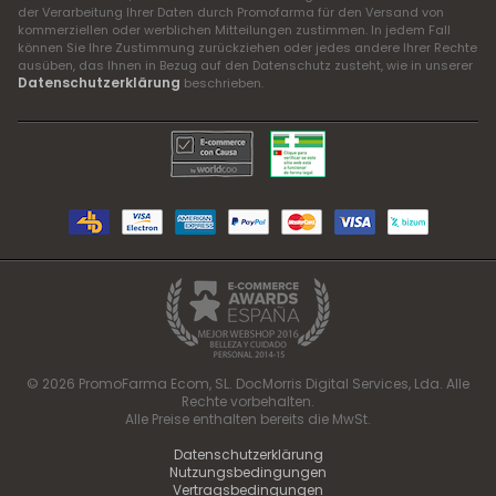
der Verarbeitung Ihrer Daten durch Promofarma für den Versand von
kommerziellen oder werblichen Mitteilungen zustimmen. In jedem Fall
können Sie Ihre Zustimmung zurückziehen oder jedes andere Ihrer Rechte
ausüben, das Ihnen in Bezug auf den Datenschutz zusteht, wie in unserer
Datenschutzerklärung
beschrieben.
© 2026 PromoFarma Ecom, SL. DocMorris Digital Services, Lda. Alle
Rechte vorbehalten.
Alle Preise enthalten bereits die MwSt.
Datenschutzerklärung
Nutzungsbedingungen
Vertragsbedingungen