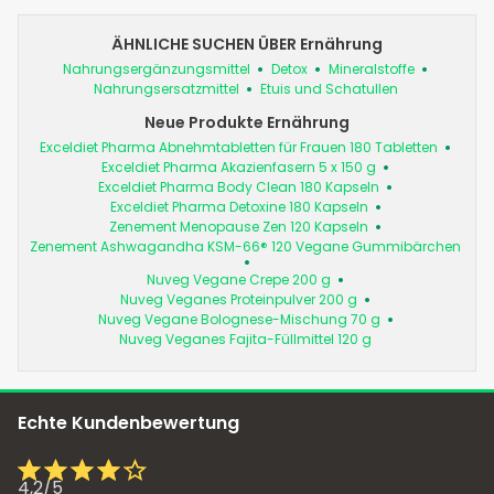
ÄHNLICHE SUCHEN ÜBER Ernährung
Nahrungsergänzungsmittel
Detox
Mineralstoffe
Nahrungsersatzmittel
Etuis und Schatullen
Neue Produkte Ernährung
Exceldiet Pharma Abnehmtabletten für Frauen 180 Tabletten
Exceldiet Pharma Akazienfasern 5 x 150 g
Exceldiet Pharma Body Clean 180 Kapseln
Exceldiet Pharma Detoxine 180 Kapseln
Zenement Menopause Zen 120 Kapseln
Zenement Ashwagandha KSM-66® 120 Vegane Gummibärchen
Nuveg Vegane Crepe 200 g
Nuveg Veganes Proteinpulver 200 g
Nuveg Vegane Bolognese-Mischung 70 g
Nuveg Veganes Fajita-Füllmittel 120 g
Echte Kundenbewertung
4,2
/
5