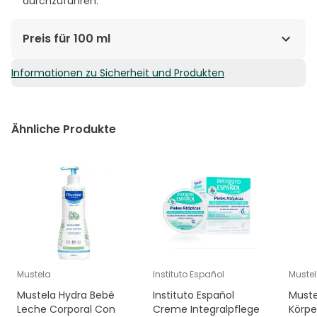
durchzuführen.
Preis für 100 ml
Informationen zu Sicherheit und Produkten
1,64€ / 100 ml
Ähnliche Produkte
Mustela
Instituto Español
Muste
Mustela Hydra Bebé
Instituto Español
Muste
Leche Corporal Con
Creme Integralpflege
Körpe