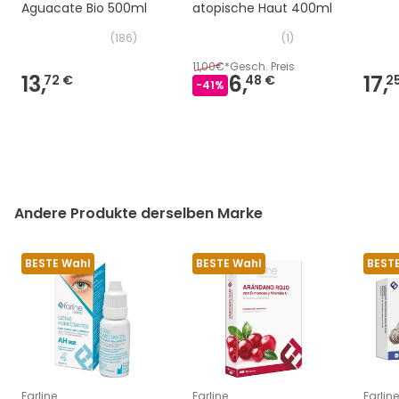
Aguacate Bio 500ml
atopische Haut 400ml
(
186
)
(
1
)
11,00€
*
Gesch. Preis
13,
6,
17,
72 €
48 €
2
-
41
%
Andere Produkte derselben Marke
BESTE Wahl
BESTE Wahl
BEST
Farline
Farline
Farline