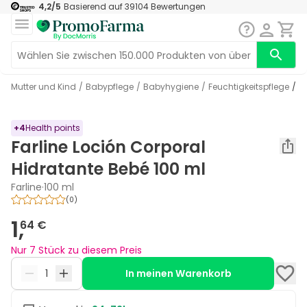
4,2
/5
Basierend auf
39104
Bewertungen
Mutter und Kind
/
Babypflege
/
Babyhygiene
/
Feuchtigkeitspflege
/
+
4
Health points
Farline Loción Corporal
Hidratante Bebé 100 ml
Farline
·
100 ml
(
0
)
1,
64 €
Nur 7 Stück zu diesem Preis
In meinen Warenkorb