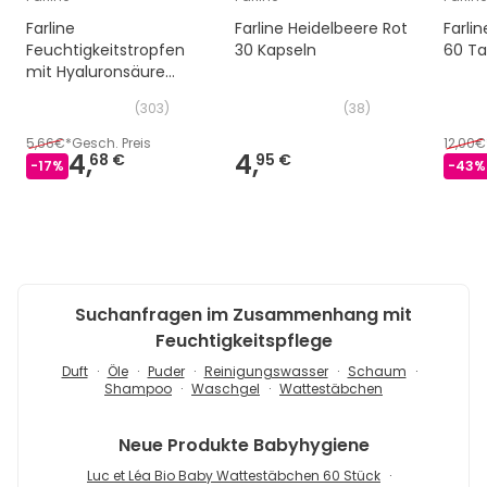
Farline
Farline Heidelbeere Rot
Farli
Feuchtigkeitstropfen
30 Kapseln
60 Ta
mit Hyaluronsäure
0,2% 15ml
(
303
)
(
38
)
5,66€
*
Gesch. Preis
12,00€
4,
4,
68 €
95 €
-
17
%
-
43
%
Suchanfragen im Zusammenhang mit
Feuchtigkeitspflege
Duft
Öle
Puder
Reinigungswasser
Schaum
Shampoo
Waschgel
Wattestäbchen
Neue Produkte
Babyhygiene
Luc et Léa Bio Baby Wattestäbchen 60 Stück