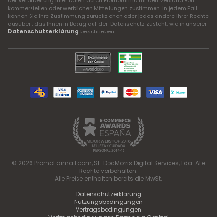
der Verarbeitung Ihrer Daten durch Promofarma für den Versand von
kommerziellen oder werblichen Mitteilungen zustimmen. In jedem Fall
können Sie Ihre Zustimmung zurückziehen oder jedes andere Ihrer Rechte
ausüben, das Ihnen in Bezug auf den Datenschutz zusteht, wie in unserer
Datenschutzerklärung
beschrieben.
© 2026 PromoFarma Ecom, SL. DocMorris Digital Services, Lda. Alle
Rechte vorbehalten.
Alle Preise enthalten bereits die MwSt.
Datenschutzerklärung
Nutzungsbedingungen
Vertragsbedingungen