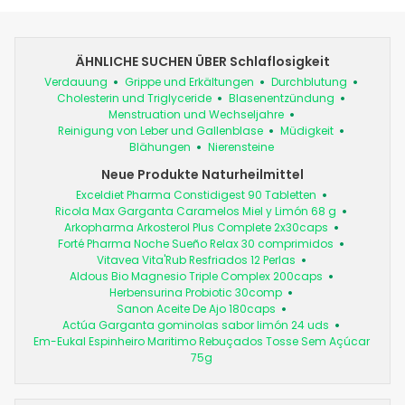
ÄHNLICHE SUCHEN ÜBER Schlaflosigkeit
Verdauung
Grippe und Erkältungen
Durchblutung
Cholesterin und Triglyceride
Blasenentzündung
Menstruation und Wechseljahre
Reinigung von Leber und Gallenblase
Müdigkeit
Blähungen
Nierensteine
Neue Produkte Naturheilmittel
Exceldiet Pharma Constidigest 90 Tabletten
Ricola Max Garganta Caramelos Miel y Limón 68 g
Arkopharma Arkosterol Plus Complete 2x30caps
Forté Pharma Noche Sueño Relax 30 comprimidos
Vitavea Vita'Rub Resfriados 12 Perlas
Aldous Bio Magnesio Triple Complex 200caps
Herbensurina Probiotic 30comp
Sanon Aceite De Ajo 180caps
Actúa Garganta gominolas sabor limón 24 uds
Em-Eukal Espinheiro Maritimo Rebuçados Tosse Sem Açúcar
75g