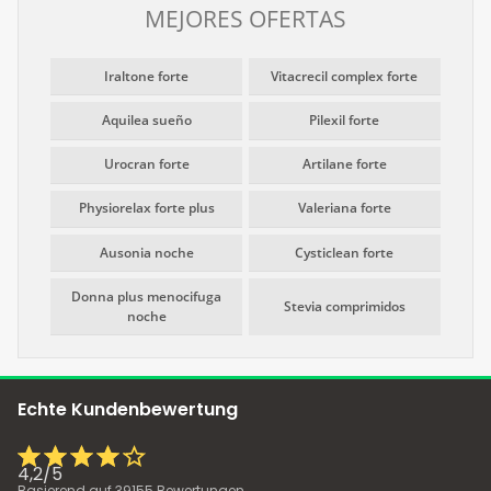
MEJORES OFERTAS
Iraltone forte
Vitacrecil complex forte
Aquilea sueño
Pilexil forte
Urocran forte
Artilane forte
Physiorelax forte plus
Valeriana forte
Ausonia noche
Cysticlean forte
Donna plus menocifuga
Stevia comprimidos
noche
Echte Kundenbewertung
4,2
/
5
Basierend auf
39155
Bewertungen