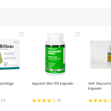
mschläge
Aspolvit Slim 60 Kapseln
GHF Glucoma
Kapseln
(
7
)
(
1
)