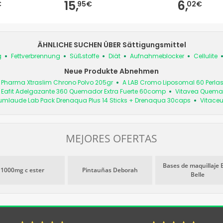
15,
6,
€
95€
02€
ÄHNLICHE SUCHEN ÜBER Sättigungsmittel
g
Fettverbrennung
Süßstoffe
Diät
Aufnahmeblocker
Cellulite
Neue Produkte Abnehmen
é Pharma Xtraslim Chrono Polvo 205gr
A LAB Cromo Liposomal 60 Perla
Eafit Adelgazante 360 Quemador Extra Fuerte 60comp
Vitavea Quemad
mlaude Lab Pack Drenaqua Plus 14 Sticks + Drenaqua 30caps
Vitace
MEJORES OFERTAS
Bases de maquillaje 
1000mg c ester
Pintauñas Deborah
Belle