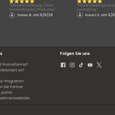
"Schnelle Lieferung. / faire
"Immer wieder gerne we
Versandkosten / Preis okay "
zuverlässig "
am 6/8/26
am 6/8
Dieter B.
Eckart S.
s
Folgen Sie uns
st PromoFarma?
nktioniert es?
iate-Programm
n Sie Partner
 points
nehmenswebsite