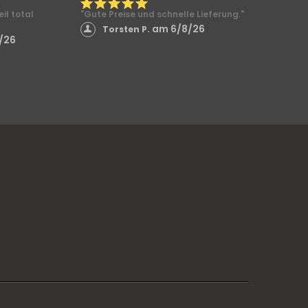
il total
"Gute Preise und schnelle Lieferung."
am 6/8/26
Torsten P.
/26