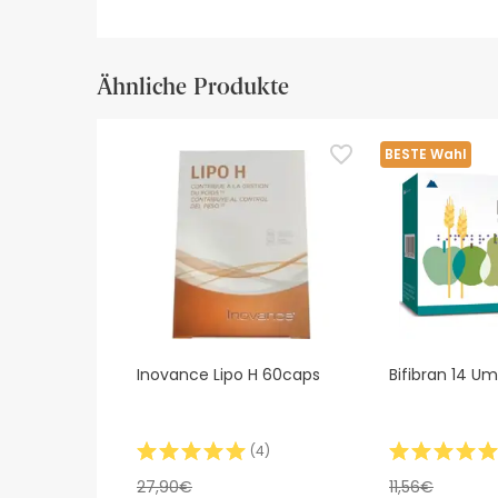
Ähnliche Produkte
BESTE Wahl
Inovance Lipo H 60caps
Bifibran 14 U
(
4
)
27,90€
11,56€