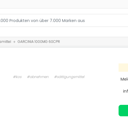
smittel
GARCINIA 1000MG 60CPR
#kos
#abnehmen
#sättigungsmittel
Mel
in