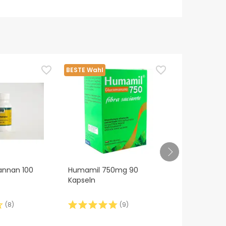
BESTE Wahl
BESTE Wahl
nnan 100
Humamil 750mg 90
Sotya Toffe
Kapseln
Sättigender
(
8
)
(
9
)