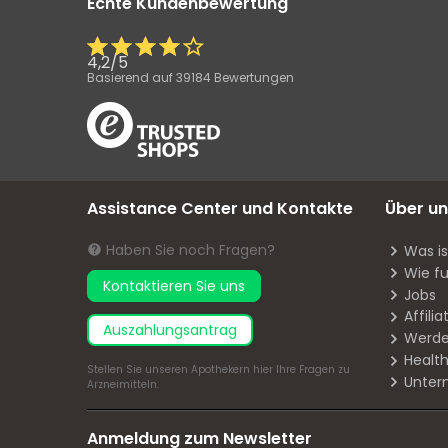
Echte Kundenbewertung
4,2
/
5
Basierend auf
39184
Bewertungen
Assistance Center und Kontakte
Über un
Haben Sie noch Fragen?
Was i
Wie fu
Kontaktieren Sie uns
Jobs
Affil
Auszahlungsantrag
Werde
Health
Stellen Sie unseren Apothekern
hier
Ihre Fragen zu
Unter
Arzneimitteln.
Anmeldung zum Newsletter