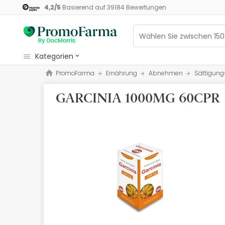
4,2
/
5
Basierend auf
39184
Bewertungen
kategorien
PromoFarma
Ernährung
Abnehmen
Sättigung
Kosmetik
GARCINIA 1000MG 60CPR
Gesundheit
Pflege
Ernährung
Mutter und Kind
Optik
Orthopädie
Naturheilmittel