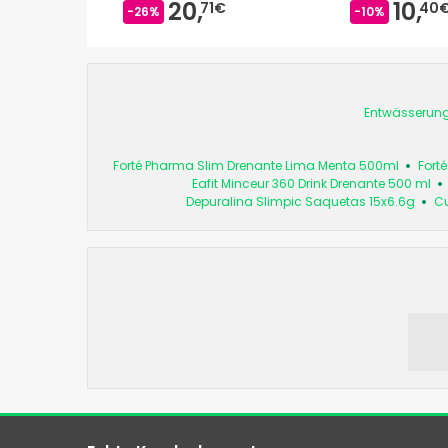
20,
10,
71€
40
-26%
-10%
Entwässerun
Forté Pharma Slim Drenante Lima Menta 500ml
Fort
Eafit Minceur 360 Drink Drenante 500 ml
Depuralina Slimpic Saquetas 15x6.6g
Cu