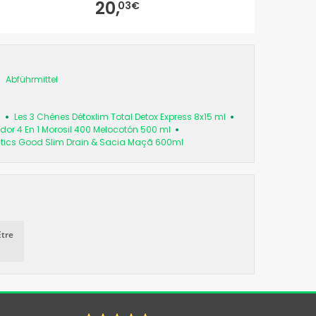
20,
11,
03€
27€
Abführmittel
s
Les 3 Chênes Détoxlim Total Detox Express 8x15 ml
or 4 En 1 Morosil 400 Melocotón 500 ml
utics Good Slim Drain & Sacia Maçã 600ml
Etre