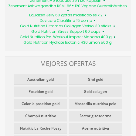
Zenement Menopause Zen 120 Kapseln
Zenement Ashwagandha KSM-66® 120 Vegane Gummibärchen
Equazen Jelly 60 gotas masticables x 2
Devicare Citrafitina 15 comp
Gold Nutrition Ultramax Collagen Verisol 30 sticks
Gold Nutrition Stress Support 60 caps
Gold Nutrition Pre-Workout Impact Manana 400 g
Gold Nutrition Hydrate Isotonic H30 Limón 500 g
MEJORES OFERTAS
Australian gold
Ghd gold
Poseidon gold
Gold collagen
Colonia poseidon gold
Mascarilla nutritiva pelo
Champú nutritivo
Factor g sesderma
Nutritic La Roche Posay
Avene nutritiva