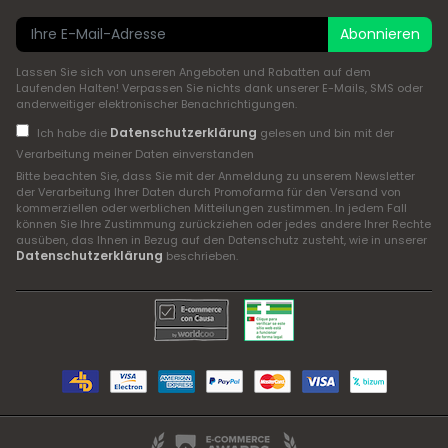
Abonnieren
Lassen Sie sich von unseren Angeboten und Rabatten auf dem
Laufenden Halten! Verpassen Sie nichts dank unserer E-Mails, SMS oder
anderweitiger elektronischer Benachrichtigungen.
Datenschutzerklärung
Ich habe die
gelesen und bin mit der
Verarbeitung meiner Daten einverstanden
Bitte beachten Sie, dass Sie mit der Anmeldung zu unserem Newsletter
der Verarbeitung Ihrer Daten durch Promofarma für den Versand von
kommerziellen oder werblichen Mitteilungen zustimmen. In jedem Fall
können Sie Ihre Zustimmung zurückziehen oder jedes andere Ihrer Rechte
ausüben, das Ihnen in Bezug auf den Datenschutz zusteht, wie in unserer
Datenschutzerklärung
beschrieben.