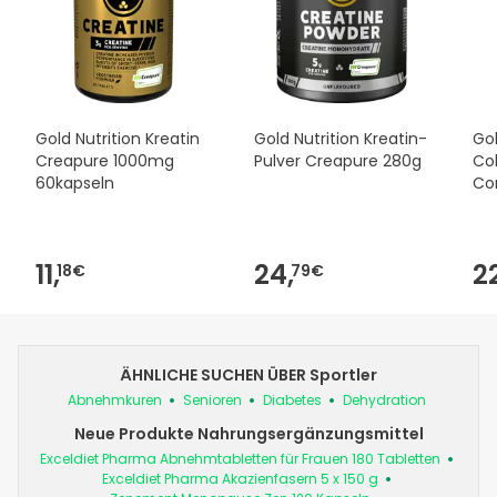
Gold Nutrition Kreatin
Gold Nutrition Kreatin-
Gol
Creapure 1000mg
Pulver Creapure 280g
Col
60kapseln
Co
11,
24,
2
18€
79€
ÄHNLICHE SUCHEN ÜBER Sportler
Abnehmkuren
Senioren
Diabetes
Dehydration
Neue Produkte Nahrungsergänzungsmittel
Exceldiet Pharma Abnehmtabletten für Frauen 180 Tabletten
Exceldiet Pharma Akazienfasern 5 x 150 g