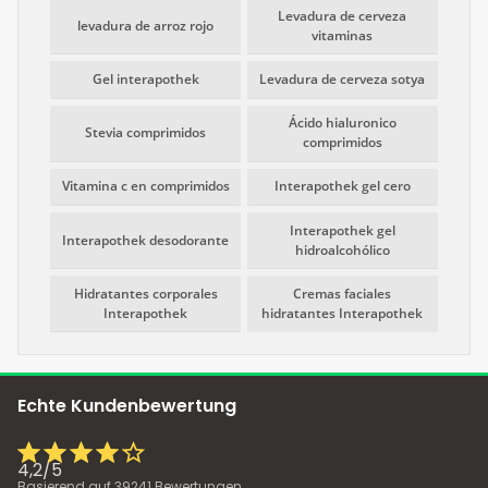
Levadura de cerveza
levadura de arroz rojo
vitaminas
Gel interapothek
Levadura de cerveza sotya
Ácido hialuronico
Stevia comprimidos
comprimidos
Vitamina c en comprimidos
Interapothek gel cero
Interapothek gel
Interapothek desodorante
hidroalcohólico
Hidratantes corporales
Cremas faciales
Interapothek
hidratantes Interapothek
Echte Kundenbewertung
4,2
/
5
Basierend auf
39241
Bewertungen