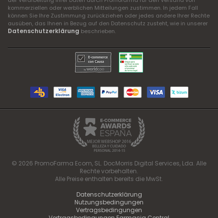
der Verarbeitung Ihrer Daten durch Promofarma für den Versand von
kommerziellen oder werblichen Mitteilungen zustimmen. In jedem Fall
können Sie Ihre Zustimmung zurückziehen oder jedes andere Ihrer Rechte
ausüben, das Ihnen in Bezug auf den Datenschutz zusteht, wie in unserer
Datenschutzerklärung
beschrieben.
© 2026 PromoFarma Ecom, SL. DocMorris Digital Services, Lda. Alle
Rechte vorbehalten.
Alle Preise enthalten bereits die MwSt.
Datenschutzerklärung
Nutzungsbedingungen
Vertragsbedingungen
Vertragsbedingungen Farmacia Central