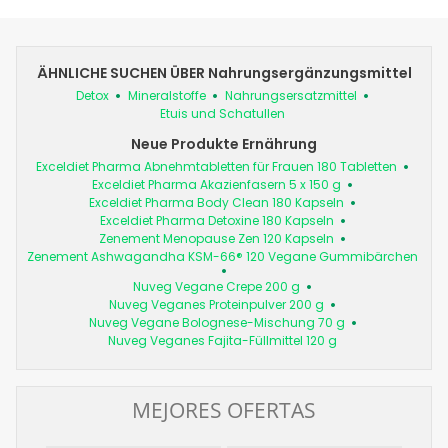
ÄHNLICHE SUCHEN ÜBER Nahrungsergänzungsmittel
Detox
Mineralstoffe
Nahrungsersatzmittel
Etuis und Schatullen
Neue Produkte Ernährung
Exceldiet Pharma Abnehmtabletten für Frauen 180 Tabletten
Exceldiet Pharma Akazienfasern 5 x 150 g
Exceldiet Pharma Body Clean 180 Kapseln
Exceldiet Pharma Detoxine 180 Kapseln
Zenement Menopause Zen 120 Kapseln
Zenement Ashwagandha KSM-66® 120 Vegane Gummibärchen
Nuveg Vegane Crepe 200 g
Nuveg Veganes Proteinpulver 200 g
Nuveg Vegane Bolognese-Mischung 70 g
Nuveg Veganes Fajita-Füllmittel 120 g
MEJORES OFERTAS