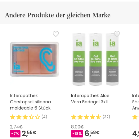
Andere Produkte der gleichen Marke
Interapothek
Interapothek Aloe
In
Ohrstöpsel silicona
Vera Badegel 3x1L
Sh
moldeable 6 Stück
An
(
4
)
(
32
)
2,74€
8,00€
2,
6,
4,
55€
58€
-7%
-18%