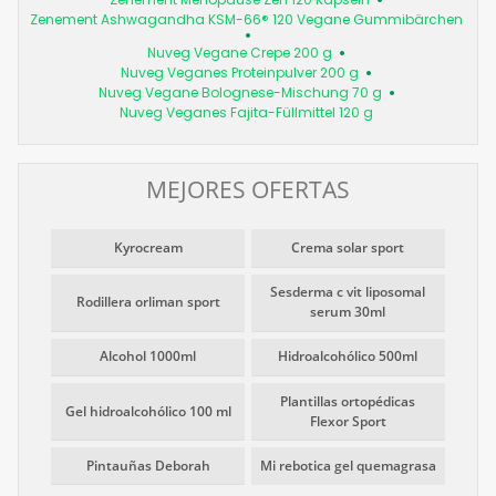
Zenement Ashwagandha KSM-66® 120 Vegane Gummibärchen
Nuveg Vegane Crepe 200 g
Nuveg Veganes Proteinpulver 200 g
Nuveg Vegane Bolognese-Mischung 70 g
Nuveg Veganes Fajita-Füllmittel 120 g
MEJORES OFERTAS
Kyrocream
Crema solar sport
Sesderma c vit liposomal
Rodillera orliman sport
serum 30ml
Alcohol 1000ml
Hidroalcohólico 500ml
Plantillas ortopédicas
Gel hidroalcohólico 100 ml
Flexor Sport
Pintauñas Deborah
Mi rebotica gel quemagrasa