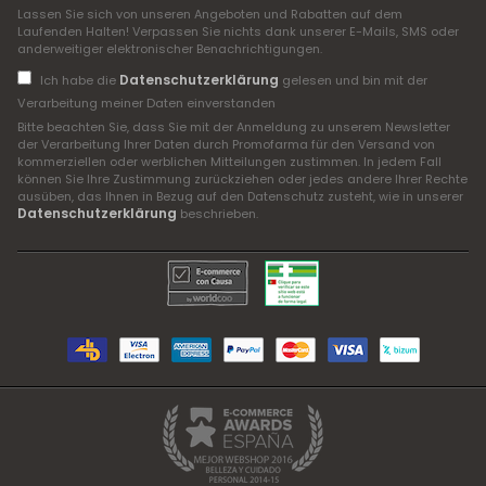
Lassen Sie sich von unseren Angeboten und Rabatten auf dem
Laufenden Halten! Verpassen Sie nichts dank unserer E-Mails, SMS oder
anderweitiger elektronischer Benachrichtigungen.
Datenschutzerklärung
Ich habe die
gelesen und bin mit der
Verarbeitung meiner Daten einverstanden
Bitte beachten Sie, dass Sie mit der Anmeldung zu unserem Newsletter
der Verarbeitung Ihrer Daten durch Promofarma für den Versand von
kommerziellen oder werblichen Mitteilungen zustimmen. In jedem Fall
können Sie Ihre Zustimmung zurückziehen oder jedes andere Ihrer Rechte
ausüben, das Ihnen in Bezug auf den Datenschutz zusteht, wie in unserer
Datenschutzerklärung
beschrieben.