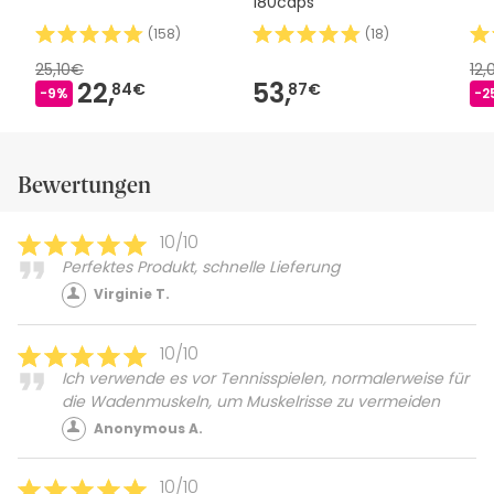
180caps
(
158
)
(
18
)
25,10€
12
22,
53,
84€
87€
-9%
-2
Bewertungen
10/10
Perfektes Produkt, schnelle Lieferung
Virginie T.
10/10
Ich verwende es vor Tennisspielen, normalerweise für
die Wadenmuskeln, um Muskelrisse zu vermeiden
Anonymous A.
10/10