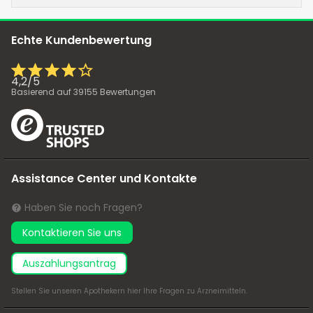
Echte Kundenbewertung
4,2
/
5
Basierend auf
39155
Bewertungen
Assistance Center und Kontakte
Haben Sie noch Fragen?
Kontaktieren Sie uns
Auszahlungsantrag
Stellen Sie unseren Apothekern
hier
Ihre Fragen zu Arzneimitteln.