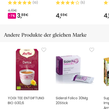
Champignons 300g
(
10
)
(
5
)
4,19€
3,
4,
4,
88€
69€
-7%
Andere Produkte der gleichen Marke
YOGI TEE ENTGIFTUNG
Sideral Folico 30Mg
Supe
BIO G30,6
20Stick
Imp
Am