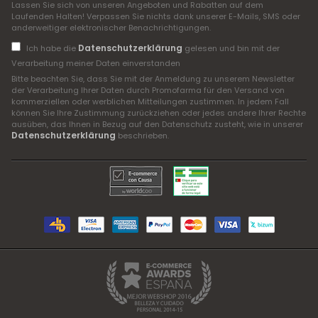
Lassen Sie sich von unseren Angeboten und Rabatten auf dem
Laufenden Halten! Verpassen Sie nichts dank unserer E-Mails, SMS oder
anderweitiger elektronischer Benachrichtigungen.
Datenschutzerklärung
Ich habe die
gelesen und bin mit der
Verarbeitung meiner Daten einverstanden
Bitte beachten Sie, dass Sie mit der Anmeldung zu unserem Newsletter
der Verarbeitung Ihrer Daten durch Promofarma für den Versand von
kommerziellen oder werblichen Mitteilungen zustimmen. In jedem Fall
können Sie Ihre Zustimmung zurückziehen oder jedes andere Ihrer Rechte
ausüben, das Ihnen in Bezug auf den Datenschutz zusteht, wie in unserer
Datenschutzerklärung
beschrieben.