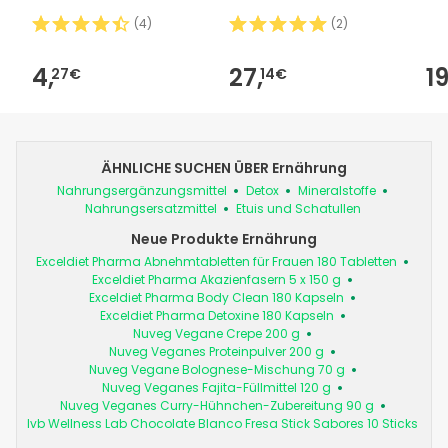
(
4
)
(
2
)
4,
27,
19
27€
14€
ÄHNLICHE SUCHEN ÜBER Ernährung
Nahrungsergänzungsmittel
Detox
Mineralstoffe
Nahrungsersatzmittel
Etuis und Schatullen
Neue Produkte Ernährung
Exceldiet Pharma Abnehmtabletten für Frauen 180 Tabletten
Exceldiet Pharma Akazienfasern 5 x 150 g
Exceldiet Pharma Body Clean 180 Kapseln
Exceldiet Pharma Detoxine 180 Kapseln
Nuveg Vegane Crepe 200 g
Nuveg Veganes Proteinpulver 200 g
Nuveg Vegane Bolognese-Mischung 70 g
Nuveg Veganes Fajita-Füllmittel 120 g
Nuveg Veganes Curry-Hühnchen-Zubereitung 90 g
Ivb Wellness Lab Chocolate Blanco Fresa Stick Sabores 10 Sticks