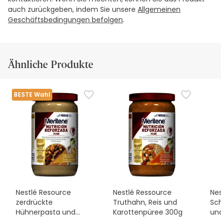
auch zurückgeben, indem Sie unsere
Allgemeinen
Geschäftsbedingungen befolgen
.
Ähnliche Produkte
BESTE Wahl
Nestlé Resource
Nestlé Ressource
Ne
zerdrückte
Truthahn, Reis und
Sc
Hühnerpasta und
Karottenpüree 300g
un