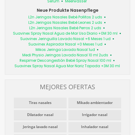
Serum
Meerwasser
Neue Produkte Nasenpflege
L2n Jeringas Nasales Bebé Pollitos 2 uds
L2n Jeringas Nasales Bebé Leones 2 uds
L2n Jeringas Nasales Bebé Perros 2 uds
Suavinex Spray Nasal Agua de Mar Uso Diario +0M 30 ml
Suavinex Jeringuilla Lavado Nasal +6 Meses 1 ud
Suavinex Aspirador Nasal +0 Meses 1 ud
Mikos Jeringa Lavado Nasal 1ud
Medi Physio Jeringas Lavado Nasal 10 ml 2uds
Respimer Descongestión Bebé Spray Nasal 100 ml
Suavinex Spray Nasal Agua Mar Nariz Tapada +3M 30 ml
MEJORES OFERTAS
Tiras nasales
Mikado ambientador
Dilatador nasal
Irrigador nasal
Jeringa lavado nasal
Inhalador nasal