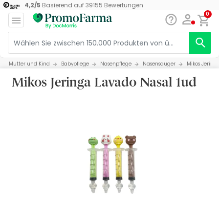
4,2
/
5
Basierend auf
39155
Bewertungen
0
Mutter und Kind
Babypflege
Nasenpflege
Nasensauger
Mikos Jering
Mikos Jeringa Lavado Nasal 1ud