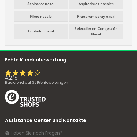
Aspirador nasal
Aspiradores nasales
Filme nasale
Pranarom spray nasal
Selección en Congestión
Letibalm nasal
Nasal
Echte Kundenbewertung
4,2
/
5
Basierend auf
39155
Bewertungen
Assistance Center und Kontakte
Haben Sie noch Fragen?