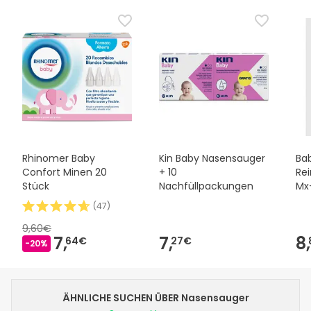
Rhinomer Baby
Kin Baby Nasensauger
Ba
Confort Minen 20
+ 10
Rei
Stück
Nachfüllpackungen
Mx
Ka
(
47
)
9,60€
7,
7,
8,
64€
27€
-20%
ÄHNLICHE SUCHEN ÜBER Nasensauger