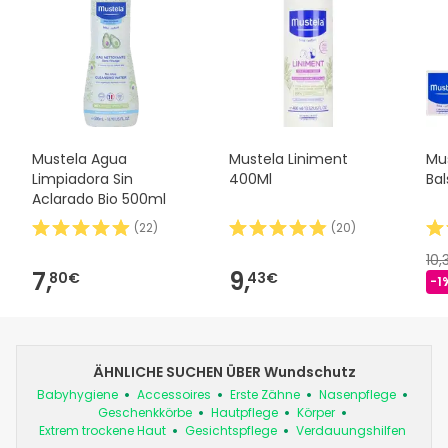
Mustela Agua
Mustela Liniment
Mu
Limpiadora Sin
400Ml
Ba
Aclarado Bio 500ml
(
22
)
(
20
)
10,
7,
9,
80€
43€
-1
ÄHNLICHE SUCHEN ÜBER Wundschutz
Babyhygiene
Accessoires
Erste Zähne
Nasenpflege
Geschenkkörbe
Hautpflege
Körper
Extrem trockene Haut
Gesichtspflege
Verdauungshilfen