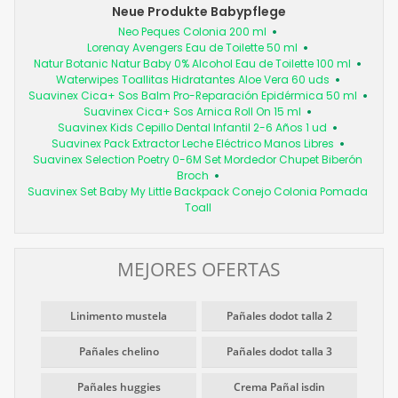
Neue Produkte Babypflege
Neo Peques Colonia 200 ml
Lorenay Avengers Eau de Toilette 50 ml
Natur Botanic Natur Baby 0% Alcohol Eau de Toilette 100 ml
Waterwipes Toallitas Hidratantes Aloe Vera 60 uds
Suavinex Cica+ Sos Balm Pro-Reparación Epidérmica 50 ml
Suavinex Cica+ Sos Arnica Roll On 15 ml
Suavinex Kids Cepillo Dental Infantil 2-6 Años 1 ud
Suavinex Pack Extractor Leche Eléctrico Manos Libres
Suavinex Selection Poetry 0-6M Set Mordedor Chupet Biberón
Broch
Suavinex Set Baby My Little Backpack Conejo Colonia Pomada
Toall
MEJORES OFERTAS
Linimento mustela
Pañales dodot talla 2
Pañales chelino
Pañales dodot talla 3
Pañales huggies
Crema Pañal isdin