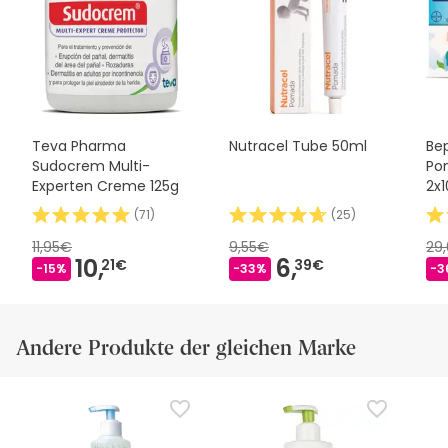
Teva Pharma
Nutracel Tube 50ml
Be
Sudocrem Multi-
Po
Experten Creme 125g
2x
(
71
)
(
25
)
11,95€
9,55€
29
10,
6,
21€
39€
-15%
-33%
-3
Andere Produkte der gleichen Marke