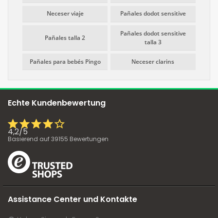
Neceser viaje
Pañales dodot sensitive
Pañales dodot sensitive
Pañales talla 2
talla 3
Pañales para bebés Pingo
Neceser clarins
Echte Kundenbewertung
4,2
/
5
Basierend auf
39155
Bewertungen
Assistance Center und Kontakte