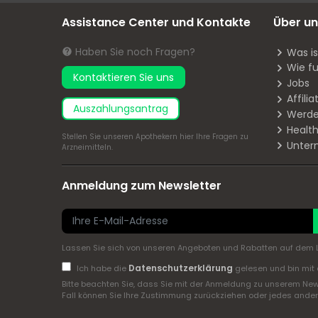
Assistance Center und Kontakte
Über un
Haben Sie noch Fragen?
Was i
Wie fu
Kontaktieren Sie uns
Jobs
Affil
Auszahlungsantrag
Werde
Health
Stellen Sie unseren Apothekern
hier
Ihre Fragen zu
Unter
Arzneimitteln.
Anmeldung zum Newsletter
Lassen Sie sich von unseren Angeboten und Rabatten auf dem L
Datenschutzerklärung
Ich habe die
gelesen und bin mit 
Bitte beachten Sie, dass Sie mit der Anmeldung zu unserem New
Fall können Sie Ihre Zustimmung zurückziehen oder jedes andere