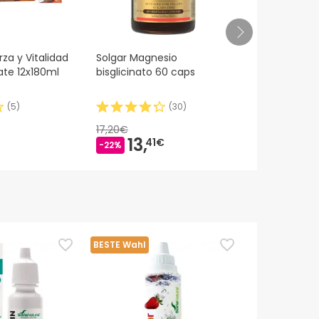
za y Vitalidad
Solgar Magnesio
Meritene Fue
ate 12x180ml
bisglicinato 60 caps
Vainilla 30 
(
5
)
(
30
)
17,20€
42,00€
13,
35,
41€
0
-22%
-17%
BESTE Wahl