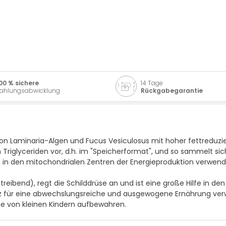
00 % sichere
14 Tage
ahlungsabwicklung
Rückgabegarantie
von Laminaria-Algen und Fucus Vesiculosus mit hoher fettreduzie
Triglyceriden vor, d.h. im "Speicherformat", und so sammelt sic
 in den mitochondrialen Zentren der Energieproduktion verwend
ntreibend), regt die Schilddrüse an und ist eine große Hilfe in 
tz für eine abwechslungsreiche und ausgewogene Ernährung verw
e von kleinen Kindern aufbewahren.