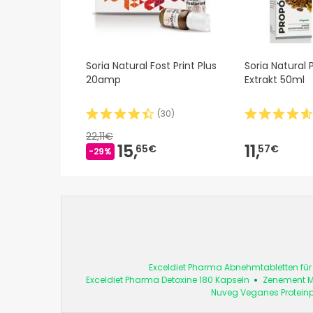
Soria Natural Fost Print Plus
Soria Natural 
20amp
Extrakt 50ml
(
30
)
22,11€
15,
11,
65€
57€
-29%
Exceldiet Pharma Abnehmtabletten für 
Exceldiet Pharma Detoxine 180 Kapseln
Zenement M
Nuveg Veganes Proteinp