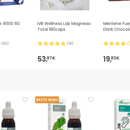
se 9000 60
IVB Wellness Lab Magnesio
Meritene Fuer
Total 180caps
Drink Chocol
(
90
)
(
18
)
53,
19,
87€
83€
BESTE Wahl