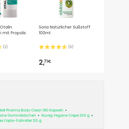
 Otalin
Soria Natürlicher Süßstoff
 mit Propolis
100ml
(
2
)
(
6
)
2,
71€
diet Pharma Body Clean 180 Kapseln
gane Gummibärchen
Nuveg Vegane Crepe 200 g
 Fajita-Füllmittel 120 g