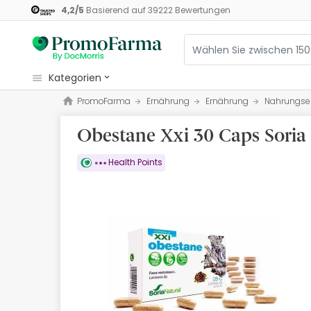
4,2
/
5
Basierend auf
39222
Bewertungen
kategorien
PromoFarma
Ernährung
Ernährung
Nahrungse
Kosmetik
Obestane Xxi 30 Caps Soria
Gesundheit
Pflege
Health Points
Ernährung
Mutter und Kind
Optik
Orthopädie
Naturheilmittel