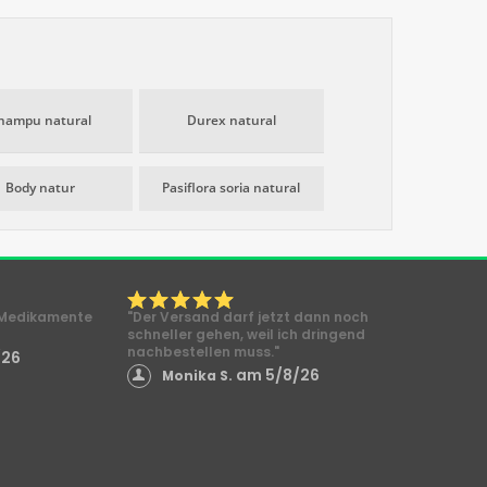
hampu natural
Durex natural
Body natur
Pasiflora soria natural
e Medikamente
"Der Versand darf jetzt dann noch
schneller gehen, weil ich dringend
nachbestellen muss."
/26
am 5/8/26
Monika S.