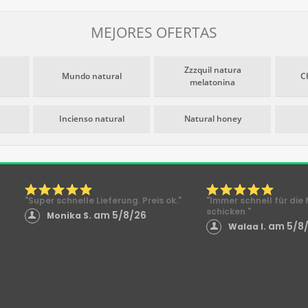
MEJORES OFERTAS
Zzzquil natura
Mundo natural
C
melatonina
Incienso natural
Natural honey
"Super schnelle Lieferung. Preis ok."
"Immer schnell für di
schicken "
am 5/8/26
Monika S.
am 5/8
Walaa I.