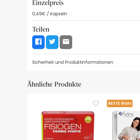
Einzelpreis
0,49€ / Kapseln
Teilen
Sicherheit und Produktinformationen
Visuelle Sicherheitsressourcen
Angaben zum Her
Ähnliche Produkte
Visuelle Sicherheitsressourcen
Zurzeit haben wir noch keine Sicherheitsbilder fü
BESTE Wahl
empfehlen wir Ihnen, die Sicherheitsinformatione
bitte nicht, uns zu kontaktieren. Wenn Sie möch