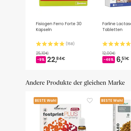
Fisiogen Ferro Forte 30
Farline Lacta
Kapseln
Tabletten
(
158
)
25,10€
12,00€
22,
6,
84€
51€
-9%
-46%
Andere Produkte der gleichen Marke
BESTE Wahl
BESTE Wahl