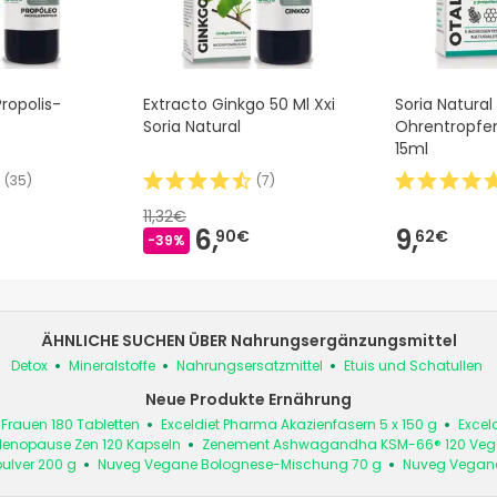
Propolis-
Extracto Ginkgo 50 Ml Xxi
Soria Natural
Soria Natural
Ohrentropfen
15ml
(
35
)
(
7
)
11,32€
6,
9,
90€
62€
-39%
ÄHNLICHE SUCHEN ÜBER Nahrungsergänzungsmittel
Detox
Mineralstoffe
Nahrungsersatzmittel
Etuis und Schatullen
Neue Produkte Ernährung
Frauen 180 Tabletten
Exceldiet Pharma Akazienfasern 5 x 150 g
Excel
enopause Zen 120 Kapseln
Zenement Ashwagandha KSM-66® 120 Ve
ulver 200 g
Nuveg Vegane Bolognese-Mischung 70 g
Nuveg Veganes