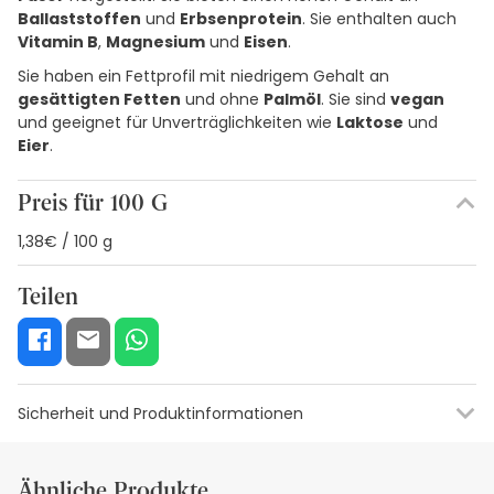
Ballaststoffen
und
Erbsenprotein
. Sie enthalten auch
Vitamin B
,
Magnesium
und
Eisen
.
Sie haben ein Fettprofil mit niedrigem Gehalt an
gesättigten Fetten
und ohne
Palmöl
. Sie sind
vegan
und geeignet für Unverträglichkeiten wie
Laktose
und
Eier
.
Preis für 100 G
1,38€ / 100 g
Teilen
Sicherheit und Produktinformationen
Visuelle Sicherheitsressourcen
Angaben zum Herstellerang
Ähnliche Produkte