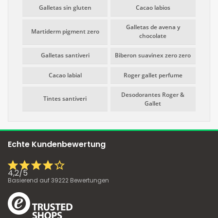
Galletas sin gluten
Cacao labios
Galletas de avena y
Martiderm pigment zero
chocolate
Galletas santiveri
Biberon suavinex zero zero
Cacao labial
Roger gallet perfume
Desodorantes Roger &
Tintes santiveri
Gallet
Echte Kundenbewertung
4,2
/
5
Basierend auf
39222
Bewertungen