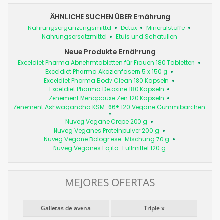
ÄHNLICHE SUCHEN ÜBER Ernährung
Nahrungsergänzungsmittel
Detox
Mineralstoffe
Nahrungsersatzmittel
Etuis und Schatullen
Neue Produkte Ernährung
Exceldiet Pharma Abnehmtabletten für Frauen 180 Tabletten
Exceldiet Pharma Akazienfasern 5 x 150 g
Exceldiet Pharma Body Clean 180 Kapseln
Exceldiet Pharma Detoxine 180 Kapseln
Zenement Menopause Zen 120 Kapseln
Zenement Ashwagandha KSM-66® 120 Vegane Gummibärchen
Nuveg Vegane Crepe 200 g
Nuveg Veganes Proteinpulver 200 g
Nuveg Vegane Bolognese-Mischung 70 g
Nuveg Veganes Fajita-Füllmittel 120 g
MEJORES OFERTAS
Galletas de avena
Triple x