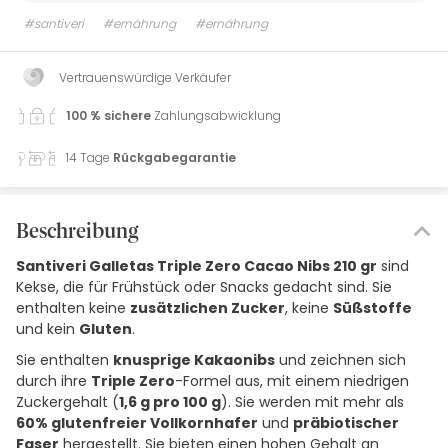
#santiveri
#ernährung
#ernährung
Vertrauenswürdige Verkäufer
100 % sichere
Zahlungsabwicklung
14 Tage
Rückgabegarantie
Beschreibung
Santiveri Galletas Triple Zero Cacao Nibs 210 gr
sind
Kekse, die für Frühstück oder Snacks gedacht sind. Sie
enthalten keine
zusätzlichen Zucker
, keine
Süßstoffe
und kein
Gluten
.
Sie enthalten
knusprige Kakaonibs
und zeichnen sich
durch ihre
Triple Zero
-Formel aus, mit einem niedrigen
Zuckergehalt (
1,6 g pro 100 g
). Sie werden mit mehr als
60% glutenfreier Vollkornhafer
und
präbiotischer
Faser
hergestellt. Sie bieten einen hohen Gehalt an