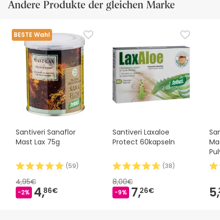
Andere Produkte der gleichen Marke
BESTE Wahl
Santiveri Sanaflor
Santiveri Laxaloe
San
Mast Lax 75g
Protect 60kapseln
Ma
Pul
(
59
)
(
38
)
4,95€
8,00€
4,
7,
5,
86€
26€
-2%
-9%