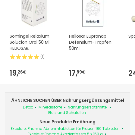
Somingel Relaxium
Heliosar Eupronap
Sp
Solucion Oral 50 Ml
Defensium-Tropfen
HELIOSAR,
50ml
(
1
)
19,
17,
2
26€
89€
ÄHNLICHE SUCHEN ÜBER Nahrungsergänzungsmittel
Detox
Mineralstoffe
Nahrungsersatzmittel
Etuis und Schatullen
Neue Produkte Ernährung
Exceldiet Pharma Abnehmtabletten für Frauen 180 Tabletten
Exceldiet Pharma Akazienfasern 5 x 150 g