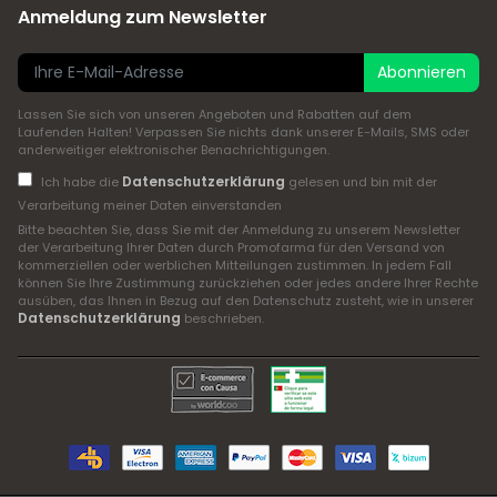
Anmeldung zum Newsletter
Abonnieren
Lassen Sie sich von unseren Angeboten und Rabatten auf dem
Laufenden Halten! Verpassen Sie nichts dank unserer E-Mails, SMS oder
anderweitiger elektronischer Benachrichtigungen.
Datenschutzerklärung
Ich habe die
gelesen und bin mit der
Verarbeitung meiner Daten einverstanden
Bitte beachten Sie, dass Sie mit der Anmeldung zu unserem Newsletter
der Verarbeitung Ihrer Daten durch Promofarma für den Versand von
kommerziellen oder werblichen Mitteilungen zustimmen. In jedem Fall
können Sie Ihre Zustimmung zurückziehen oder jedes andere Ihrer Rechte
ausüben, das Ihnen in Bezug auf den Datenschutz zusteht, wie in unserer
Datenschutzerklärung
beschrieben.