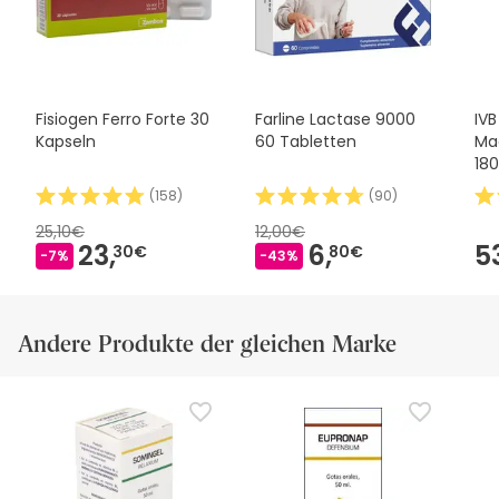
Fisiogen Ferro Forte 30
Farline Lactase 9000
IVB
Kapseln
60 Tabletten
Ma
18
(
158
)
(
90
)
25,10€
12,00€
23,
6,
5
30€
80€
-7%
-43%
Andere Produkte der gleichen Marke