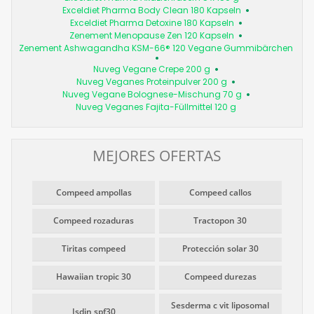
Exceldiet Pharma Body Clean 180 Kapseln
Exceldiet Pharma Detoxine 180 Kapseln
Zenement Menopause Zen 120 Kapseln
Zenement Ashwagandha KSM-66® 120 Vegane Gummibärchen
Nuveg Vegane Crepe 200 g
Nuveg Veganes Proteinpulver 200 g
Nuveg Vegane Bolognese-Mischung 70 g
Nuveg Veganes Fajita-Füllmittel 120 g
MEJORES OFERTAS
Compeed ampollas
Compeed callos
Compeed rozaduras
Tractopon 30
Tiritas compeed
Protección solar 30
Hawaiian tropic 30
Compeed durezas
Sesderma c vit liposomal
Isdin spf30