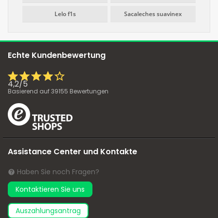
Lelo f1s
Sacaleches suavinex
Echte Kundenbewertung
4,2
/
5
Basierend auf
39155
Bewertungen
Assistance Center und Kontakte
Haben Sie noch Fragen?
Kontaktieren Sie uns
Auszahlungsantrag