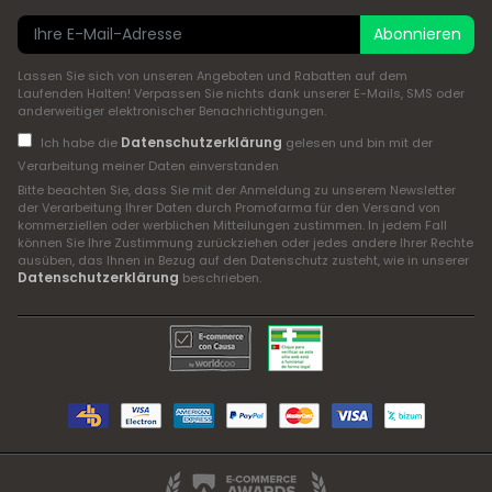
Abonnieren
Lassen Sie sich von unseren Angeboten und Rabatten auf dem
Laufenden Halten! Verpassen Sie nichts dank unserer E-Mails, SMS oder
anderweitiger elektronischer Benachrichtigungen.
Datenschutzerklärung
Ich habe die
gelesen und bin mit der
Verarbeitung meiner Daten einverstanden
Bitte beachten Sie, dass Sie mit der Anmeldung zu unserem Newsletter
der Verarbeitung Ihrer Daten durch Promofarma für den Versand von
kommerziellen oder werblichen Mitteilungen zustimmen. In jedem Fall
können Sie Ihre Zustimmung zurückziehen oder jedes andere Ihrer Rechte
ausüben, das Ihnen in Bezug auf den Datenschutz zusteht, wie in unserer
Datenschutzerklärung
beschrieben.