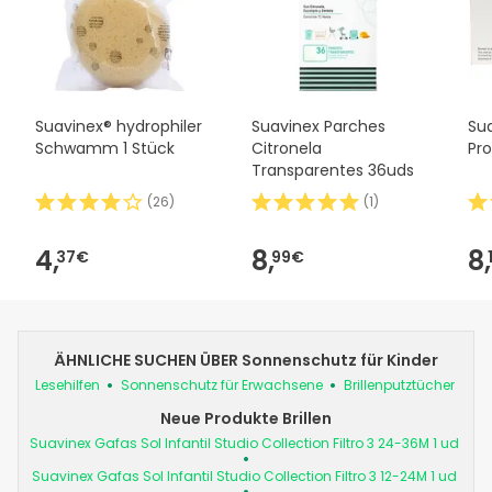
Suavinex® hydrophiler
Suavinex Parches
Su
Schwamm 1 Stück
Citronela
Pr
Transparentes 36uds
(
26
)
(
1
)
4,
8,
8,
37€
99€
ÄHNLICHE SUCHEN ÜBER Sonnenschutz für Kinder
Lesehilfen
Sonnenschutz für Erwachsene
Brillenputztücher
Neue Produkte Brillen
Suavinex Gafas Sol Infantil Studio Collection Filtro 3 24-36M 1 ud
Suavinex Gafas Sol Infantil Studio Collection Filtro 3 12-24M 1 ud