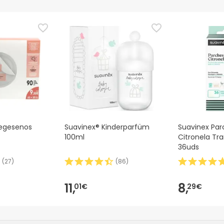
tegesenos
Suavinex® Kinderparfüm
Suavinex Par
100ml
Citronela Tr
36uds
(
27
)
(
86
)
11,
8,
01€
29€