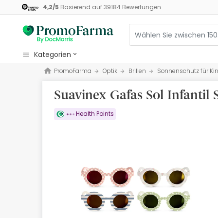
4,2
/
5
Basierend auf
39184
Bewertungen
kategorien
PromoFarma
Optik
Brillen
Sonnenschutz für Ki
Kosmetik
Suavinex Gafas Sol Infantil S
Gesundheit
Pflege
Health Points
Ernährung
Mutter und Kind
Optik
Orthopädie
Naturheilmittel