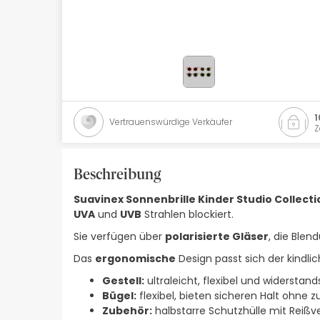
Naturkosmetik
Angebote
Marken
Bestsellers
1
Vertrauenswürdige Verkäufer
Z
Health Points
Beschreibung
Suavinex Sonnenbrille Kinder Studio Collectio
UVA
und
UVB
Strahlen blockiert.
Sie verfügen über
polarisierte Gläser
, die Blen
Das
ergonomische
Design passt sich der kindl
Gestell:
ultraleicht, flexibel und widerstand
Bügel:
flexibel, bieten sicheren Halt ohne 
Zubehör:
halbstarre Schutzhülle mit Reißv