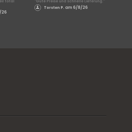
il total
"Gute Preise und schnelle Lieferung."
am 6/8/26
Torsten P.
/26