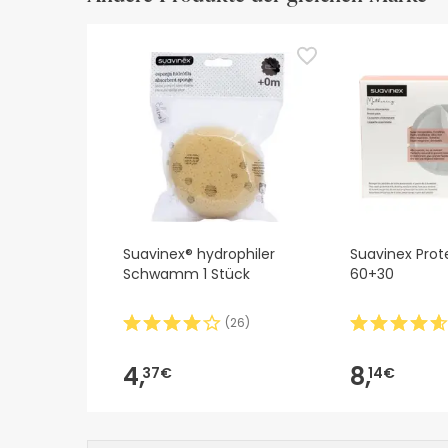
Suavinex® hydrophiler
Suavinex Pro
Schwamm 1 Stück
60+30
(
26
)
4,
8,
37€
14€