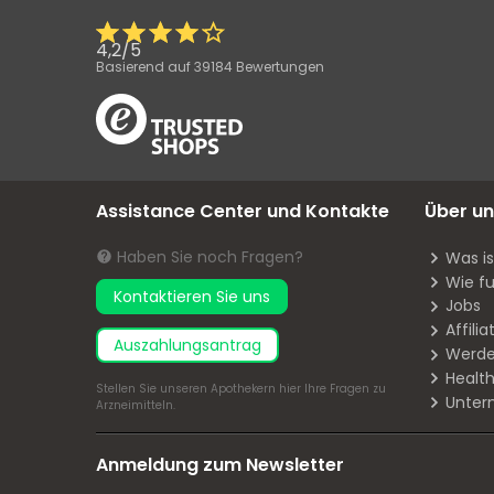
4,2
/
5
Basierend auf
39184
Bewertungen
Assistance Center und Kontakte
Über un
Haben Sie noch Fragen?
Was i
Wie fu
Kontaktieren Sie uns
Jobs
Affil
Auszahlungsantrag
Werde
Health
Stellen Sie unseren Apothekern
hier
Ihre Fragen zu
Unter
Arzneimitteln.
Anmeldung zum Newsletter