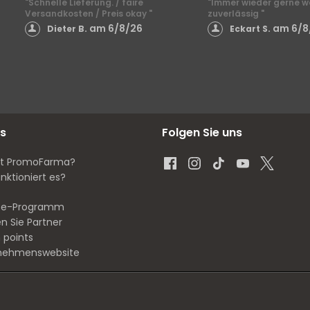
"Schnelle Lieferung. / faire
"Immer wieder gerne we
Versandkosten / Preis okay "
zuverlässig "
am 6/8/26
am 6/8
Dieter B.
Eckart S.
s
Folgen Sie uns
st PromoFarma?
nktioniert es?
iate-Programm
n Sie Partner
 points
nehmenswebsite