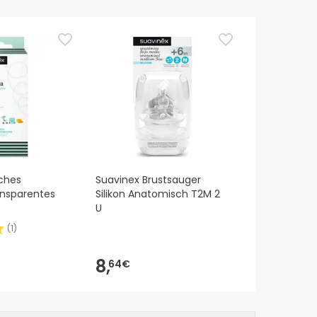
ches
Suavinex Brustsauger
ansparentes
Silikon Anatomisch T2M 2
U
(
1
)
8,
64€