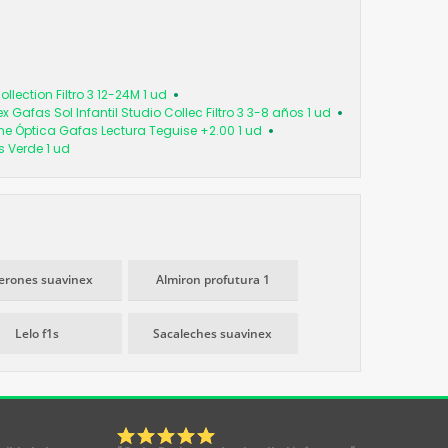
llection Filtro 3 12-24M 1 ud
 Gafas Sol Infantil Studio Collec Filtro 3 3-8 años 1 ud
ine Óptica Gafas Lectura Teguise +2.00 1 ud
s Verde 1 ud
erones suavinex
Almiron profutura 1
Lelo f1s
Sacaleches suavinex