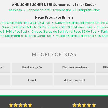
ÄHNLICHE SUCHEN ÜBER Sonnenschutz für Kinder
Lesehilfen
Sonnenschutz für Erwachsene
Brillenputztücher
Neue Produkte Brillen
udio Collection Filtro 3 24-36M 1 ud
Suavinex Gafas Sol Infantil Studio Co
Suavinex Gafas Sol Infantil Polarizadas Filtro 3 8-14 años 1 ud
Suavinex
ro 3 8-14 años 1 ud
Chicco Gafas de Sol Infantil Rosa 36M+ 1 ud
Farl
as Sol Infantil 6-10 Años Coral 1 ud
Mustela Gafas Sol Infantil 6-10 Año
MEJORES OFERTAS
Ban
Hawkers gafas
Chupete suavinex
Bib
Bion 3
Gillette mach 3