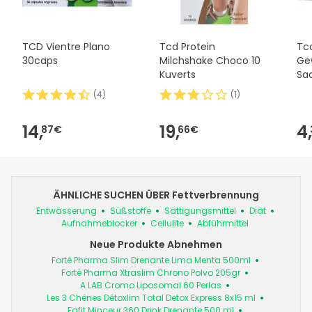
TCD Vientre Plano
Tcd Protein
Tcd
30caps
Milchshake Choco 10
Gew
Kuverts
Sac
(
4
)
(
1
)
14,
19,
4,
87€
66€
ÄHNLICHE SUCHEN ÜBER Fettverbrennung
Entwässerung
Süßstoffe
Sättigungsmittel
Diät
Aufnahmeblocker
Cellulite
Abführmittel
Neue Produkte Abnehmen
Forté Pharma Slim Drenante Lima Menta 500ml
Forté Pharma Xtraslim Chrono Polvo 205gr
A LAB Cromo Liposomal 60 Perlas
Les 3 Chênes Détoxlim Total Detox Express 8x15 ml
Eafit Minceur 360 Drink Drenante 500 ml