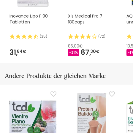
Geschäftsbedingungen befolgen
.
Inovance Lipo F 90
Xls Medical Pro 7
AQU
Tabletten
180caps
un
(
25
)
(
72
)
85,00€
13,
31,
67,
84€
30€
-21%
-1
Andere Produkte der gleichen Marke