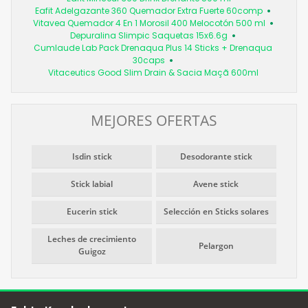
Eafit Adelgazante 360 Quemador Extra Fuerte 60comp
Vitavea Quemador 4 En 1 Morosil 400 Melocotón 500 ml
Depuralina Slimpic Saquetas 15x6.6g
Cumlaude Lab Pack Drenaqua Plus 14 Sticks + Drenaqua
30caps
Vitaceutics Good Slim Drain & Sacia Maçã 600ml
MEJORES OFERTAS
Isdin stick
Desodorante stick
Stick labial
Avene stick
Eucerin stick
Selección en Sticks solares
Leches de crecimiento
Pelargon
Guigoz