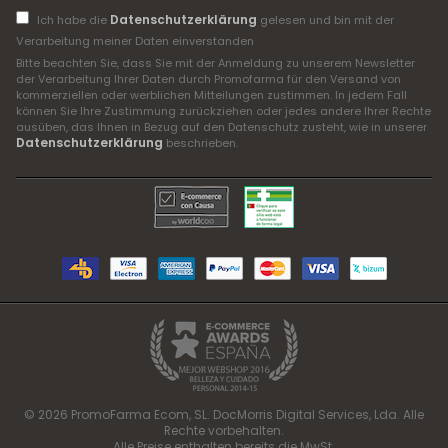
Datenschutzerklärung
Ich habe die
gelesen und bin mit der
Verarbeitung meiner Daten einverstanden
Bitte beachten Sie, dass Sie mit der Anmeldung zu unserem Newsletter
der Verarbeitung Ihrer Daten durch Promofarma für den Versand von
kommerziellen oder werblichen Mitteilungen zustimmen. In jedem Fall
können Sie Ihre Zustimmung zurückziehen oder jedes andere Ihrer Rechte
ausüben, das Ihnen in Bezug auf den Datenschutz zusteht, wie in unserer
Datenschutzerklärung
beschrieben.
© 2026 PromoFarma Ecom, SL. DocMorris Digital Services, Lda. Alle
Rechte vorbehalten.
Alle Preise enthalten bereits die MwSt.