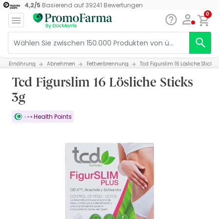
4,2
/
5
Basierend auf
39241
Bewertungen
0
Ernährung
Abnehmen
Fettverbrennung
Tcd Figurslim 16 Lösliche Sticks 
Tcd Figurslim 16 Lösliche Sticks
3g
Health Points