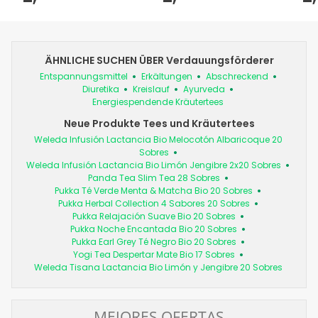
ÄHNLICHE SUCHEN ÜBER Verdauungsförderer
Entspannungsmittel
Erkältungen
Abschreckend
Diuretika
Kreislauf
Ayurveda
Energiespendende Kräutertees
Neue Produkte Tees und Kräutertees
Weleda Infusión Lactancia Bio Melocotón Albaricoque 20
Sobres
Weleda Infusión Lactancia Bio Limón Jengibre 2x20 Sobres
Panda Tea Slim Tea 28 Sobres
Pukka Té Verde Menta & Matcha Bio 20 Sobres
Pukka Herbal Collection 4 Sabores 20 Sobres
Pukka Relajación Suave Bio 20 Sobres
Pukka Noche Encantada Bio 20 Sobres
Pukka Earl Grey Té Negro Bio 20 Sobres
Yogi Tea Despertar Mate Bio 17 Sobres
Weleda Tisana Lactancia Bio Limón y Jengibre 20 Sobres
MEJORES OFERTAS