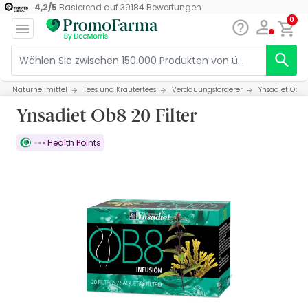
4,2
/
5
Basierend auf
39184
Bewertungen
0
Naturheilmittel
Tees und Kräutertees
Verdauungsförderer
Ynsadiet Ob8 2
Ynsadiet Ob8 20 Filter
Health Points