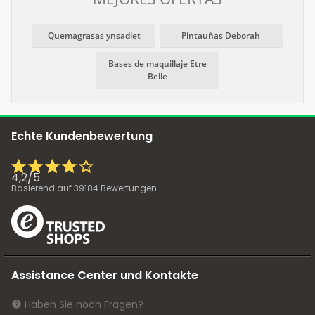
Quemagrasas ynsadiet
Pintauñas Deborah
Bases de maquillaje Etre
Belle
Echte Kundenbewertung
4,2
/
5
Basierend auf
39184
Bewertungen
Assistance Center und Kontakte
Haben Sie noch Fragen?