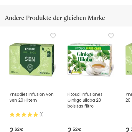
Andere Produkte der gleichen Marke
Ynsadiet Infusion von
Fitosol Infusiones
Yns
Sen 20 Filtern
Ginkgo Biloba 20
20
bolsitas filtro
(
1
)
2,
2,
2,
62€
52€