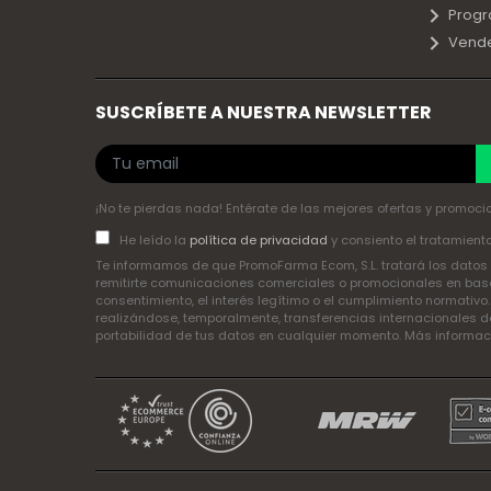
Progr
Vend
SUSCRÍBETE A NUESTRA NEWSLETTER
¡No te pierdas nada! Entérate de las mejores ofertas y promocio
He leído la
política de privacidad
y consiento el tratamient
Te informamos de que PromoFarma Ecom, S.L. tratará los datos p
remitirte comunicaciones comerciales o promocionales en base 
consentimiento, el interés legítimo o el cumplimiento normativo
realizándose, temporalmente, transferencias internacionales de
portabilidad de tus datos en cualquier momento. Más informa