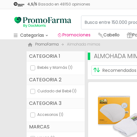
4,5
/
5
Basado en
48150
opiniones
Promociones
Cabello
Pa
Categorías
PromoFarma
Almohada mimos
Promociones
ALMOHADA MI
CATEGORIA 1
Cabello
Bebés y Mamás (1)
Packs regalos
CATEGORIA 2
Medicamentos
Cuidado del Bebé (1)
Cosmética
CATEGORIA 3
Salud
Accesorios (1)
Higiene
MARCAS
Dietética