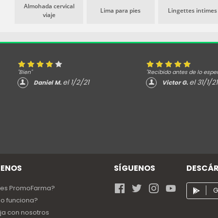
Almohada cervical
Lima para pies
Lingettes intimes
viaje
"Bien"
"Recibido antes de lo espe
el 1/2/21
el 31/1/21
Daniel M.
Victor G.
ENOS
SÍGUENOS
DESCÁR
 es PromoFarma?
G
o funciona?
ja con nosotros