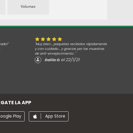
Volumax
rado!"
"Muy bien.... paquetes recibidos rápidamente
y con cuidado.... y gracias por las muestras
de anti-envejecimiento ."
el 22/1/21
Dalila O.
GATE LA APP
oogle Play
App Store