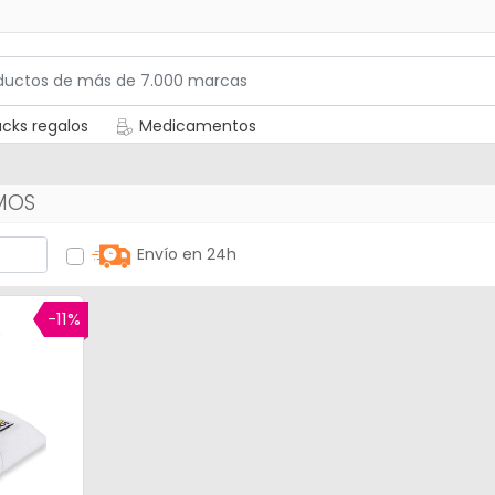
cks regalos
Medicamentos
MOS
Envío en 24h
-11%