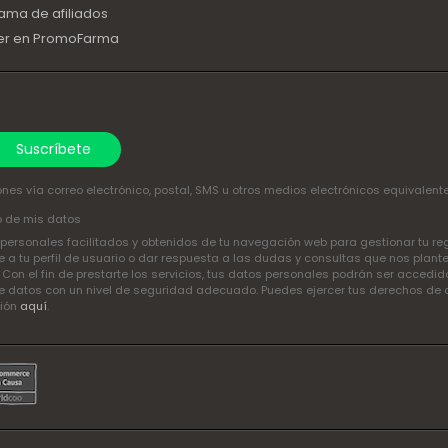
ama de afiliados
er en PromoFarma
Suscríbete
nes vía correo electrónico, postal, SMS u otros medios electrónicos equivalent
o de mis datos
ersonales facilitados y obtenidos de tu navegación web para gestionar tu regis
a tu perfil de usuario o dar respuesta a las dudas y consultas que nos plant
. Con el fin de prestarte los servicios, tus datos personales podrán ser acced
 datos con un nivel de seguridad adecuado. Puedes ejercer tus derechos de acce
ción
aquí
.