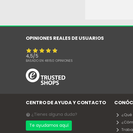
OPINIONES REALES DE USUARIOS
4,5
/
5
BASADO EN
48150
OPINIONES
CENTRO DE AYUDA Y CONTACTO
CONÓC
¿Tienes alguna duda?
¿Qué
¿Cóm
Te ayudamos aquí
Traba