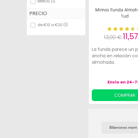
MIMOS (1)
Bebés y Mamás
Mimos Funda Almoh
PRECIO
1ud
Óptica
de €10 a €20 (1)
Ortopedia
11,5
13,00 €
Herbolario
La funda parece un 
ancha en relación co
Cosmética Natural
almohada.
Marcas
Envío en 24-7
Más vendidos
COMPRAR
Health points
Blog
Biberones mam