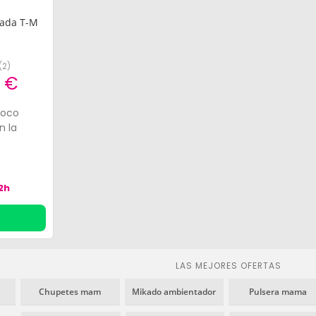
ada T-M
(
2
)
7 €
poco
n la
2h
LAS MEJORES OFERTAS
Chupetes mam
Mikado ambientador
Pulsera mama