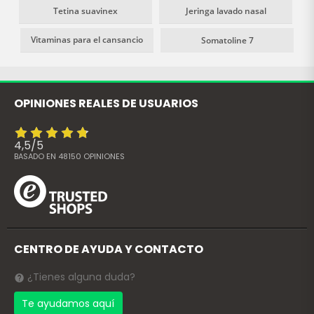
Tetina suavinex
Jeringa lavado nasal
Vitaminas para el cansancio
Somatoline 7
OPINIONES REALES DE USUARIOS
4,5
/
5
BASADO EN
48150
OPINIONES
CENTRO DE AYUDA Y CONTACTO
¿Tienes alguna duda?
Te ayudamos aquí