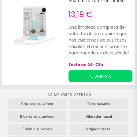
Anatómico 1ud + Recambio
13,19 €
Una limpieza completa del
bebé también requiere que
nos cuidemos de sus fosas
nasales. El mejor momento
para hacerlo es después del
baño y puedes ayudarte de
Envío en 24-72h
un suero fisiológico para
ayudar a desprender la
COMPRAR
mucosidad.
LAS MEJORES OFERTAS
Chupete suavinex
Tiras nasales
Biberones suavinex
Dilatador nasal
Colonia suavinex
Irrigador nasal