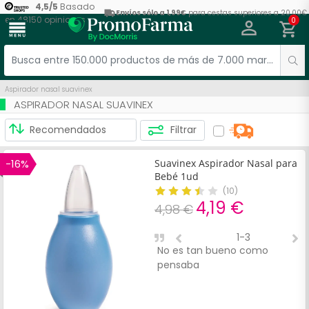
4,5
/
5
Basado
Envíos sólo a 1,99€
para cestas superiores a 20,00€
en
48150
opiniones
0
menu
Aspirador nasal suavinex
ASPIRADOR NASAL SUAVINEX
Filtrar
-16%
Suavinex Aspirador Nasal para
Bebé 1ud
(
10
)
4,19 €
4,98 €
1-3
No es tan bueno como
E
pensaba