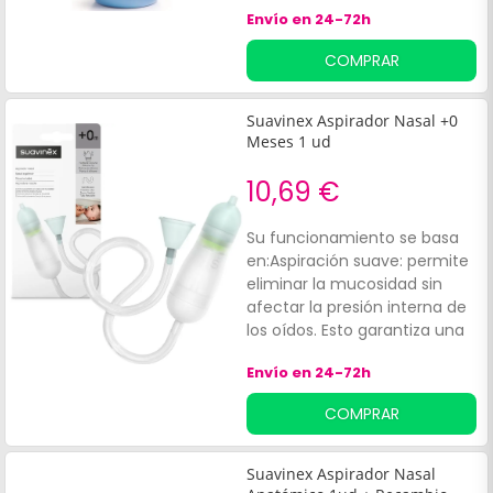
Envío en 24-72h
COMPRAR
Suavinex Aspirador Nasal +0
Meses 1 ud
10,69 €
Su funcionamiento se basa
en:Aspiración suave: permite
eliminar la mucosidad sin
afectar la presión interna de
los oídos. Esto garantiza una
experiencia sin molestias
Envío en 24-72h
para el bebé.
COMPRAR
Suavinex Aspirador Nasal