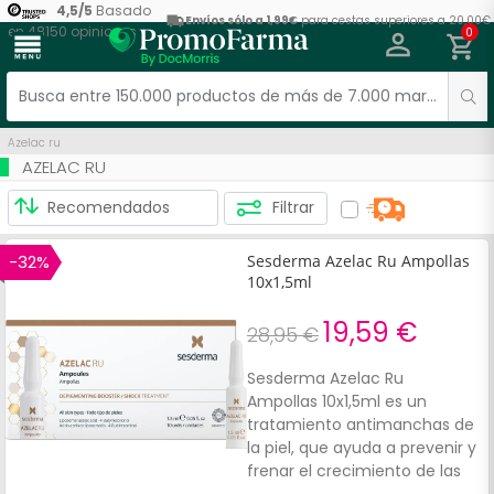
4,5
/
5
Basado
Envíos sólo a 1,99€
para cestas superiores a 20,00€
en
48150
opiniones
0
menu
Azelac ru
AZELAC RU
Filtrar
-32%
Sesderma Azelac Ru Ampollas
10x1,5ml
19,59 €
28,95 €
Sesderma Azelac Ru
Ampollas 10x1,5ml es un
tratamiento antimanchas de
la piel, que ayuda a prevenir y
frenar el crecimiento de las