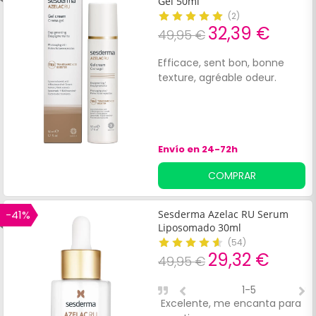
Gel 50ml
r
(
2
)
32,39 €
49,95 €
Efficace, sent bon, bonne
texture, agréable odeur.
Envío en 24-72h
COMPRAR
-41%
Sesderma Azelac RU Serum
Liposomado 30ml
(
54
)
29,32 €
49,95 €
1-5
Excelente, me encanta para
G