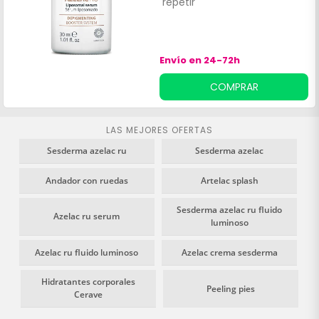
repetir
m
Envío en 24-72h
COMPRAR
LAS MEJORES OFERTAS
Sesderma azelac ru
Sesderma azelac
Andador con ruedas
Artelac splash
Sesderma azelac ru fluido
Azelac ru serum
luminoso
Azelac ru fluido luminoso
Azelac crema sesderma
Hidratantes corporales
Peeling pies
Cerave