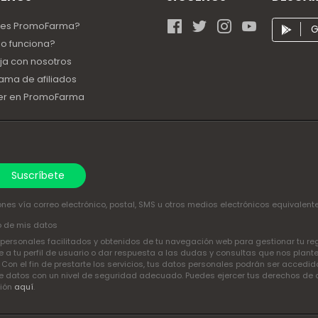
 es PromoFarma?
G
o funciona?
ja con nosotros
ama de afiliados
er en PromoFarma
Suscríbete
nes vía correo electrónico, postal, SMS u otros medios electrónicos equivalent
o de mis datos
ersonales facilitados y obtenidos de tu navegación web para gestionar tu regis
a tu perfil de usuario o dar respuesta a las dudas y consultas que nos plant
. Con el fin de prestarte los servicios, tus datos personales podrán ser acced
 datos con un nivel de seguridad adecuado. Puedes ejercer tus derechos de acce
ción
aquí
.