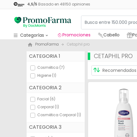
4,5
/
5
Basado en
48150
opiniones
Promociones
Cabello
Pa
Categorías
PromoFarma
Cetaphil pro
Promociones
CETAPHIL PRO
CATEGORIA 1
Cabello
Cosmética (7)
Packs regalos
Higiene (1)
Medicamentos
CATEGORIA 2
Cosmética
Facial (6)
Corporal (1)
Salud
Cosmética Corporal (1)
Higiene
CATEGORIA 3
Dietética