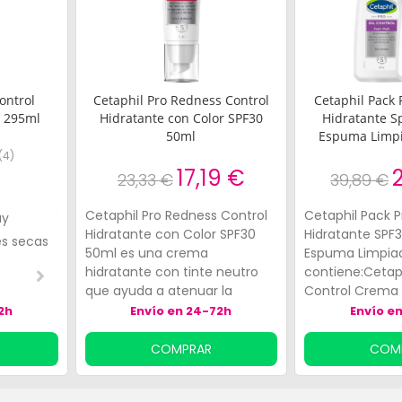
ontrol
Cetaphil Pro Redness Control
Cetaphil Pack 
l 295ml
Hidratante con Color SPF30
Hidratante S
50ml
Espuma Limpi
(
4
)
€
17,19 €
23,33 €
39,89 €
Cetaphil Pro Redness Control
Cetaphil Pack P
uy
Este es exactamente el
Lo recomiendo para p
Hidratante con Color SPF30
Hidratante SPF3
es secas
que me conviene
atópicas.
50ml es una crema
Espuma Limpia
hidratante con tinte neutro
contiene:Cetaph
2-3
3-3
que ayuda a atenuar la
Control Crema 
apariencia de rojeces y a
SPF30 118ml es
2h
Envío en 24-72h
Envío e
unificar el tono. Además,
facial que hidr
contiene protección SPF 30
intensamente l
COMPRAR
COM
contra rayos
a proteger el ro
UVA/UVBElaborado con
rayos UVB/UVA 