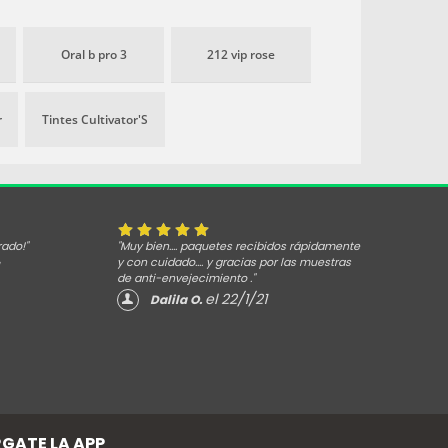
 Pro Oil
28 días de uso. Es adecuado
 Limpiadora
para:Pieles sensibles mixtas a
espuma
grasas. Además, cuenta con
Oral b pro 3
212 vip rose
elimina el
alta tolerancia cutánea, es no
a con suavidad
comedogénico, sin jabón y sin
idratación de la
parabenos.
r
Tintes Cultivator'S
ayuda a
s signos de la
como sequedad,
ión y a
arrera cutánea.
rado!"
"Muy bien.... paquetes recibidos rápidamente
y con cuidado.... y gracias por las muestras
de anti-envejecimiento ."
el 22/1/21
Dalila O.
GATE LA APP