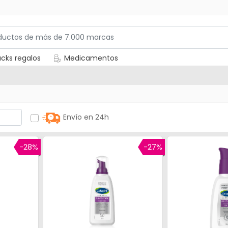
cks regalos
Medicamentos
Envío en 24h
-28%
-27%