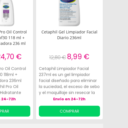
Pro Oil Control
Cetaphil Gel Limpiador Facial
pf30 118 ml +
Diario 236ml
adora 236 ml
24,70 €
8,99 €
12,80 €
ro Oil Control
Cetaphil Limpiador Facial
ieles
0 118ml +
237ml es un gel limpiador
dora 236ml
facial diseñado para eliminar
il Pro Oil
la suciedad, el exceso de sebo
Hidratante
y el maquillaje sin resecar la
 un tratamiento
piel. Contiene:Vitamina B3Pro-
n 24-72h
Envío en 24-72h
ata
vitamina B5Este gel espumoso
a piel y ayuda
preserva el equilibrio y la
PRAR
COMPRAR
stro de los
barrera natural de la piel a la
con su factor
vez que reduce los poros tras