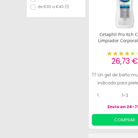
de €30 a €40 (1)
Cetaphil Pro Itch C
Limpiador Corpora
26,73 
Un gel de baño m
indicado para piel
y delicadas
1-3
Envío en 24-7
COMPRAR