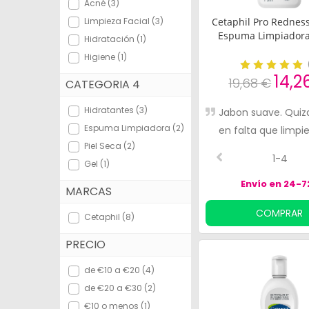
Acné (3)
Bebés y Mamás
Limpieza Facial (3)
Cetaphil Pro Redness
Espuma Limpiador
Hidratación (1)
Óptica
Higiene (1)
Ortopedia
14,2
19,68 €
CATEGORIA 4
Herbolario
Hidratantes (3)
Jabon suave. Quiz
Espuma Limpiadora (2)
en falta que limpi
Cosmética Natural
Piel Seca (2)
más.
1-4
Marcas
Gel (1)
Envío en 24-7
Más vendidos
MARCAS
COMPRAR
Health points
Cetaphil (8)
PRECIO
Blog
de €10 a €20 (4)
de €20 a €30 (2)
€10 o menos (1)