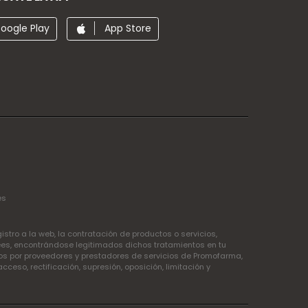
oogle Play
App Store
es
tro a la web, la contratación de productos o servicios,
ees, encontrándose legitimados dichos tratamientos en tu
idos por proveedores y prestadores de servicios de Promofarma,
so, rectificación, supresión, oposición, limitación y