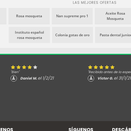
Alantoína, extracto de regaliz
SPF30+. Cetaphil
LAS MEJORES OFERTAS
y cafeína que contribuyen a
Control Espuma
calmar las rojeces y vitamina
236ml es una 
Aceite Rosa
Rosa mosqueta
Nan supreme pro 1
Mosqueta
E, que con su contenido en
limpiadora que 
antioxidantes ayuda a
exceso de gras
proteger la piel frente a los
y sin dañar la h
Instituto español
Colonia gotas de oro
Pasta dental junio
radicales libres. Indicado para
piel. Además, 
rosa mosqueta
pieles sensibles que tienen
combatir alguno
una tendencia al
piel sensible 
enrojecimiento. Testada por
tirantez, irritac
dermatólogos y clínicamente
fortalecer la b
probada para ser suave con la
"Bien"
"Recibido antes de lo espe
piel sensible-
el 1/2/21
el 31/1/21
Daniel M.
Victor G.
ENOS
SÍGUENOS
DESCÁR