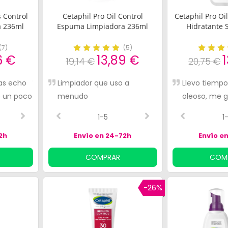
 Control
Cetaphil Pro Oil Control
Cetaphil Pro Oi
a 236ml
Espuma Limpiadora 236ml
Hidratante 
(
7
)
(
5
)
6 €
13,89 €
19,14 €
20,75 €
as echo
Facilidad de uso y cumple
Limpiador que uso a
Ya llevo 2 años usan
Excelente limpia
Llevo tiempo
e un poco
con las espectativas
menudo
producto y me gusta
regular la piel gr
oleoso, me 
mucho.
tenia algunos br
2-4
1-5
3-4
2-5
1
acné y me ha a
2h
Envío en 24-72h
controlarlo.
Envío e
COMPRAR
COM
-26%