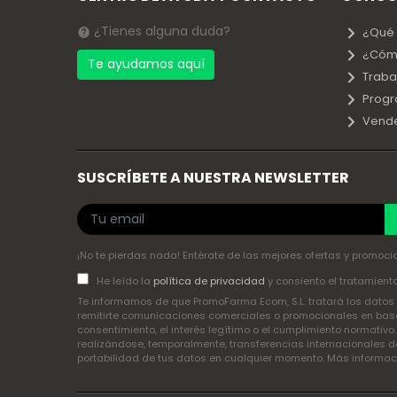
¿Tienes alguna duda?
¿Qué
¿Cóm
Te ayudamos aquí
Traba
Progr
Vend
SUSCRÍBETE A NUESTRA NEWSLETTER
¡No te pierdas nada! Entérate de las mejores ofertas y promocio
He leído la
política de privacidad
y consiento el tratamient
Te informamos de que PromoFarma Ecom, S.L. tratará los datos p
remitirte comunicaciones comerciales o promocionales en base 
consentimiento, el interés legítimo o el cumplimiento normativo
realizándose, temporalmente, transferencias internacionales de
portabilidad de tus datos en cualquier momento. Más informa