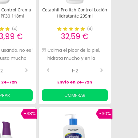
l Control Crema
Cetaphil Pro Itch Control Loción
SPF30 118ml
Hidratante 295ml
(
4
)
(
4
)
13,99 €
32,59 €
do este
dor para
 usando. No es
Eficaz contra el
Hay que ponerse bastante
Crema que uso a menudo
Calma el picor de la piel,
Llevo meses usándo
La relacion
asa. Yo
gusta mucho
enrojecimiento
cantidad para desmaquillar
hidrata mucho y en la
genial para eliminar
ya conocia
otes de
los ojos, pero deja la piel
primera aplicacion notas
reducir los granos
-2
4-4
3-5
2-2
1-2
4-5
yudado a
muy limpia y sin tirantez.
mejora en la piel.
n 24-72h
Envío en 24-72h
PRAR
COMPRAR
-38%
-30%