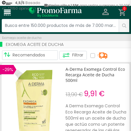
4,5
/
5
Basado
Envíos sólo a 1,99€
para cestas superiores a 20,00€
en
48150
opiniones
0
menu
Exomega aceite de ducha
EXOMEGA ACEITE DE DUCHA
Filtrar
-29%
A-Derma Exomega Control Eco
Recarga Aceite de Ducha
500ml
9,91 €
13,90 €
A Derma Exomega Control
Eco Recarga Aceite de Ducha
500ml es un aceite de ducha
que actúa como un potente
regenerador de las células