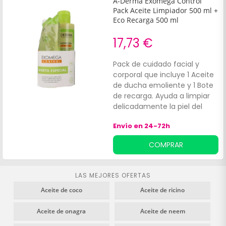
A-Derma Exomega Control
Pack Aceite Limpiador 500 ml +
Eco Recarga 500 ml
17,73 €
Pack de cuidado facial y
corporal que incluye 1 Aceite
de ducha emoliente y 1 Bote
de recarga. Ayuda a limpiar
delicadamente la piel del
cuerpo y el rostro. Sus
Envío en 24-72h
ingredientes tienen
propiedades suavizantes,
COMPRAR
calmantes e hidratantes.
Especialmente indicado para
pieles secas con tendencia
LAS MEJORES OFERTAS
atópica.
Aceite de coco
Aceite de ricino
Aceite de onagra
Aceite de neem