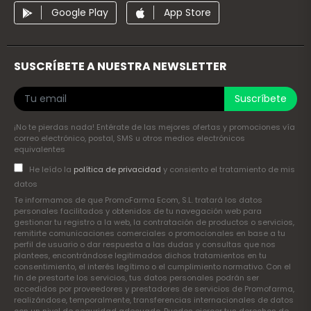
Google Play
App Store
SUSCRÍBETE A NUESTRA NEWSLETTER
Suscríbete
¡No te pierdas nada! Entérate de las mejores ofertas y promociones vía
correo electrónico, postal, SMS u otros medios electrónicos
equivalentes
He leído la
política de privacidad
y consiento el tratamiento de mis
datos
Te informamos de que PromoFarma Ecom, S.L. tratará los datos
personales facilitados y obtenidos de tu navegación web para
gestionar tu registro a la web, la contratación de productos o servicios,
remitirte comunicaciones comerciales o promocionales en base a tu
perfil de usuario o dar respuesta a las dudas y consultas que nos
plantees, encontrándose legitimados dichos tratamientos en tu
consentimiento, el interés legítimo o el cumplimiento normativo. Con el
fin de prestarte los servicios, tus datos personales podrán ser
accedidos por proveedores y prestadores de servicios de Promofarma,
realizándose, temporalmente, transferencias internacionales de datos