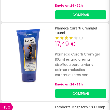
Envío en 24-72h
COMPRAR
Plameca Curarti Cremigel
100ml
(
1
)
17,49 €
Plameca Curarti Cremigel
100ml es una crema
diseñada para aliviar y
calmar molestias
ostearticulares con
propiedades
Envío en 24-72h
antiinflamatorias.
COMPRAR
-15%
Lamberts Magasorb 180 Comp