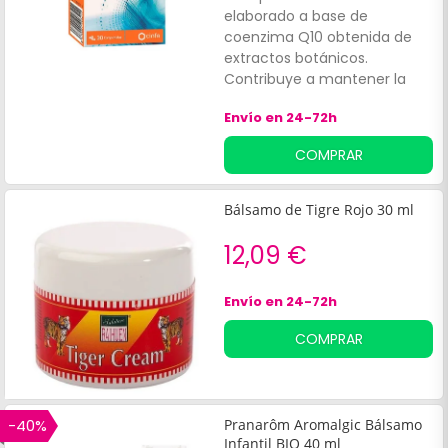
elaborado a base de
coenzima Q10 obtenida de
extractos botánicos.
Contribuye a mantener la
salud cutánea y a fortalecer
Envío en 24-72h
los tejidos del cuerpo.
COMPRAR
Bálsamo de Tigre Rojo 30 ml
12,09 €
Envío en 24-72h
COMPRAR
-40%
Pranarôm Aromalgic Bálsamo
Infantil BIO 40 ml