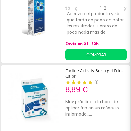
1-2
Conozco el producto y sé
B
que tarda en poco en notar
a
los resultados. Dentro de
poco nada mas de
calambres
Envío en 24-72h
COMPRAR
Farline Activity Bolsa gel Frio-
Calor
(
1
)
8,89 €
Muy práctica a la hora de
aplicar frio en un músculo
inflamado......