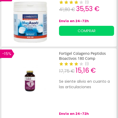
(
1
)
35,53 €
41,80 €
Envío en 24-72h
COMPRAR
-15%
Fortigel Colageno Peptidos
Bioactivos 180 Comp
(
1
)
15,16 €
17,75 €
Se siente alivio en cuanto a
las articulaciones
Envío en 24-72h