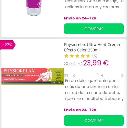
absorcion. Con un masaje, te
aplicas la crema y mejoras
bastante. Siempre uso esta
Envío en 24-72h
crema
COMPRAR
-22%
Physiorelax Ultra Heat Crema
Efecto Calor 250ml
(
5
)
23,99 €
30,90 €
1-4
En un dolor que tenía por
B
más de una semana en la
p
mitad de la mano derecha,
m
que me dificultaba trabajar y
tenia un dolor considerable,
Envío en 24-72h
con apenas dos aplicaciones
en las noches disminuyó
COMPRAR
notablemente el dolor, y en