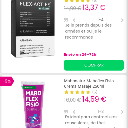
(
6
)
13,37 €
14,90 €
1-4
Je le prends depuis des
E
années et oui je le
recommande
Envío en 24-72h
COMPRAR
-9%
Mabonatur Maboflex Fisio
Crema Masaje 250ml
(
5
)
14,59 €
16,00 €
1-3
Es ideal para contracturas
B
musculares, de fácil
m