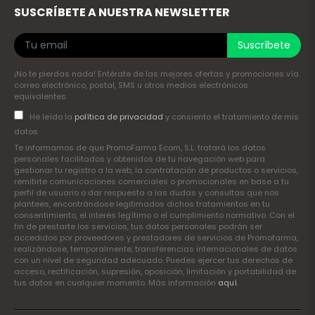
SUSCRÍBETE A NUESTRA NEWSLETTER
Suscríbete
¡No te pierdas nada! Entérate de las mejores ofertas y promociones vía
correo electrónico, postal, SMS u otros medios electrónicos
equivalentes
He leído la
política de privacidad
y consiento el tratamiento de mis
datos
Te informamos de que PromoFarma Ecom, S.L. tratará los datos
personales facilitados y obtenidos de tu navegación web para
gestionar tu registro a la web, la contratación de productos o servicios,
remitirte comunicaciones comerciales o promocionales en base a tu
perfil de usuario o dar respuesta a las dudas y consultas que nos
plantees, encontrándose legitimados dichos tratamientos en tu
consentimiento, el interés legítimo o el cumplimiento normativo. Con el
fin de prestarte los servicios, tus datos personales podrán ser
accedidos por proveedores y prestadores de servicios de Promofarma,
realizándose, temporalmente, transferencias internacionales de datos
con un nivel de seguridad adecuado. Puedes ejercer tus derechos de
acceso, rectificación, supresión, oposición, limitación y portabilidad de
tus datos en cualquier momento. Más información
aquí
.