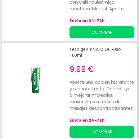
con:CaléndulaÁrnica
montana. Mentol. Aporta
frescor y alivio a la piel,
Envío en 24-72h
especialmente después del
esfuerzo físico. Es adecuada
COMPRAR
para masajes en pies y
piernas cansadas.
Tecnigen KNA-DIOL Fisio
100ml
9,99 €
Aporta una acción hidratante
y reconfortante. Contribuye
a mejorar molestias
musculares a través de
masajes descontracturantes.
Envío en 24-72h
COMPRAR