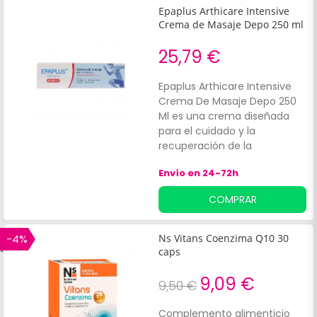
deportiva, soportando
Epaplus Arthicare Intensive
movimientos con impulsos o
Crema de Masaje Depo 250 ml
paradas bruscas, fuentes de
traumatismos. Codificada
25,79 €
por colores (azul y gris) para
facilitar su colocación. Los
Epaplus Arthicare Intensive
refuerzos bilaterales
Crema De Masaje Depo 250
proporcionan estabilidad y
Ml es una crema diseñada
equilibrio natural sin
para el cuidado y la
molestias durante los
recuperación de la
movimientos de flexión y
musculatura tras el ejercicio
extensión del pie, necesarios
Envío en 24-72h
intenso. Su formulación
para la actividad deportiva.
combina extractos naturales
COMPRAR
y activos reparadores,
ofreciendo alivio y protección
a los músculos.
-4%
Ns Vitans Coenzima Q10 30
caps
9,09 €
9,50 €
Complemento alimenticio