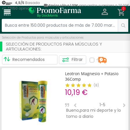
4,5
/
5
Basado
Envíos sólo a 1,99€
para cestas superiores a 20,00€
en
48150
opiniones
0
menu
Selección de Productos para músculos y articulaciones:
SELECCIÓN DE PRODUCTOS PARA MÚSCULOS Y
ARTICULACIONES:
Filtrar
Leotron Magnesio + Potasio
36Comp
(
8
)
10,19 €
1-5
Bueno,para mi deporte y lo
P
tomo a diario
l