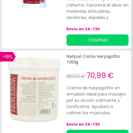
cáñamo. Favorece el alivio en
molestias articulares,
tendones, espalda y
dolencias musculares,
Envío en 24-72h
ayudando a disminuir la
inflamación de la zona
COMPRAR
afectada.
-19%
Natysal Crema Harpagofito
1000g
70,99 €
88,00 €
Crema de harpagofito en
emulsión ideal para masajes
por su acción calmante y
tonificante. Ayudará a
calmar los músculos,
eliminando tensión
Envío en 24-72h
acumulada y relajando a la
vez que ayuda a eliminar la