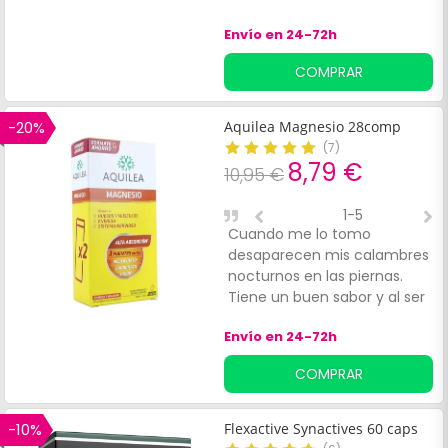
Envío en 24-72h
COMPRAR
-20%
Aquilea Magnesio 28comp
(
7
)
8,79 €
10,95 €
1-5
Cuando me lo tomo
E
desaparecen mis calambres
nocturnos en las piernas.
Tiene un buen sabor y al ser
efervescente se deshace
Envío en 24-72h
rápidamente.
COMPRAR
-10%
Flexactive Synactives 60 caps