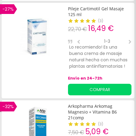
el tercer día con una
aplicación más que me dí,
-27%
Pileje Cartimotil Gel Masaje
desapareció el dolor.
125 ml
(
3
)
16,49 €
22,70 €
1-3
Lo recomiendo! Es una
B
buena crema de masaje
r
natural hecha con muchas
plantas antiinflamatorias !
Me hice una fractura del
Envío en 24-72h
húmero y me la puse todos
los días día y noche es
COMPRAR
buena tanto para la piel que
para las articulaciones y
músculos ! Me encanta
-32%
Arkopharma Arkomag
Magnesio + Vitamina B6
21comp
(
3
)
5,09 €
7,50 €