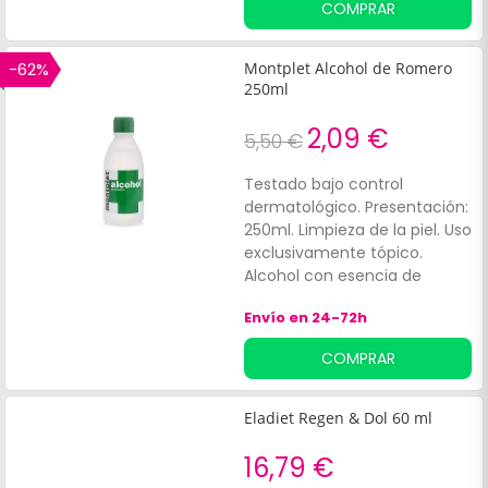
COMPRAR
fatiga.
-62%
Montplet Alcohol de Romero
250ml
2,09 €
5,50 €
Testado bajo control
dermatológico. Presentación:
250ml. Limpieza de la piel. Uso
exclusivamente tópico.
Alcohol con esencia de
Romero, que por su acción
Envío en 24-72h
refrescante y relajante es
ideal para:Friegas. Masajes.
COMPRAR
Eladiet Regen & Dol 60 ml
16,79 €