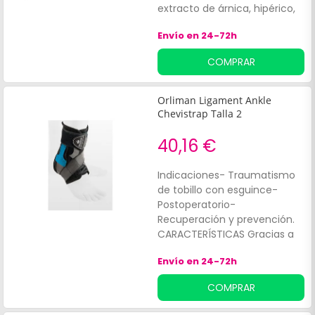
extracto de árnica, hipérico,
caléndula y melaleuca que
Envío en 24-72h
contribuyen a calmar
tensiones o contracturas.
COMPRAR
Orliman Ligament Ankle
Chevistrap Talla 2
40,16 €
Indicaciones- Traumatismo
de tobillo con esguince-
Postoperatorio-
Recuperación y prevención.
CARACTERÍSTICAS Gracias a
su sistema de doble cincha
Envío en 24-72h
(medial y lateral), la férula
Chevistrap® proporciona
COMPRAR
estabilidad a la articulación
durante la actividad