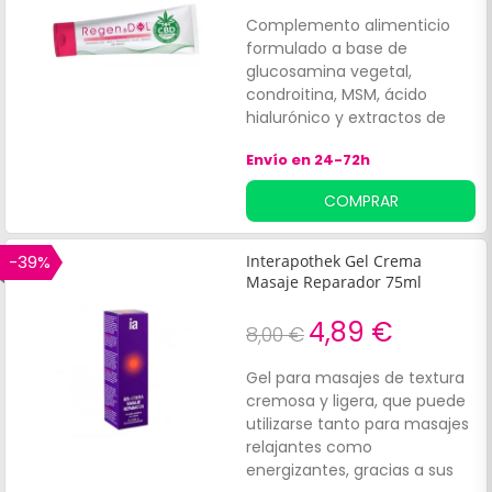
Complemento alimenticio
formulado a base de
glucosamina vegetal,
condroitina, MSM, ácido
hialurónico y extractos de
plantas tradicionales que
Envío en 24-72h
contribuyen al
mantenimiento de las
COMPRAR
articulaciones en
condiciones normales. Es
importante tener en cuenta
-39%
Interapothek Gel Crema
que:Los complementos
Masaje Reparador 75ml
alimenticios no deben
utilizarse como sustituto de
4,89 €
8,00 €
una alimentación variada y
equilibrada. Es fundamental
Gel para masajes de textura
mantener un modo de vida
cremosa y ligera, que puede
sano. Conservar en lugar
utilizarse tanto para masajes
fresco y seco, protegido de la
relajantes como
luz directa.
energizantes, gracias a sus