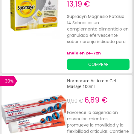
13,19 €
Supradyn Magnesio Potasio
14 Sobres es un
complemento alimenticio en
granulado efervescente
sabor naranja indicado para
combatir el cansancio y la
Envío en 24-72h
fatiga. También ayuda a
mantener el equilibrio
COMPRAR
electrolito/hidrosalino gracias
a su contenido en magnesio
y potasio.
-30%
Normocare Acticrem Gel
Masaje 100ml
6,89 €
9,90 €
Favorece la oxigenación
muscular, mientras
promueve la movilidad y la
flexibilidad articular. Contiene