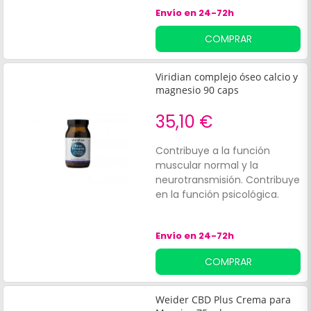
activos con propiedades
Envío en 24-72h
tónicas, estimulantes y
descongestivas. Elaborado a
COMPRAR
base de extractos de árnica,
castaño de indias y
harpagofito, y aceites de
Viridian complejo óseo calcio y
wintergreen y caléndula, que
magnesio 90 caps
proporcionan alivio a los
músculos y favorecen la
35,10 €
microcirculación cutánea.
Contribuye a la función
muscular normal y la
neurotransmisión. Contribuye
en la función psicológica.
Envío en 24-72h
COMPRAR
Weider CBD Plus Crema para