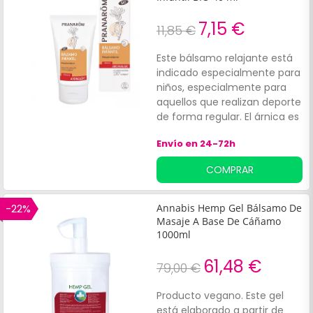
7,15 €
11,85 €
Este bálsamo relajante está
indicado especialmente para
niños, especialmente para
aquellos que realizan deporte
de forma regular. El árnica es
una planta que se aplica a la
Envío en 24-72h
piel para facilitar el alivio de
dolor y la hinchazón. La
COMPRAR
formulación de este bálsamo
está enriquecida con
extracto vegetal de árnica,
-22%
Annabis Hemp Gel Bálsamo De
favorece que un suave
Masaje A Base De Cáñamo
masaje pueda
1000ml
descontracturar la zona
61,48 €
afectada.
79,00 €
Producto vegano. Este gel
está elaborado a partir de