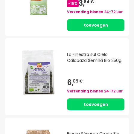
3,
84 €
-
15
%
Verzending binnen
24-72 uur
toevoegen
La Finestra sul Cielo
Calabaza Semilla Bio 250g
6,
09 €
Verzending binnen
24-72 uur
toevoegen
Biogra Sésamo Crudo Bio