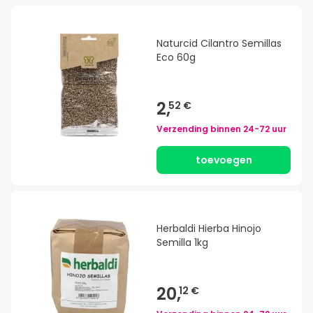
Naturcid Cilantro Semillas
Eco 60g
2,
52 €
Verzending binnen
24-72 uur
toevoegen
Herbaldi Hierba Hinojo
Semilla 1kg
20,
12 €