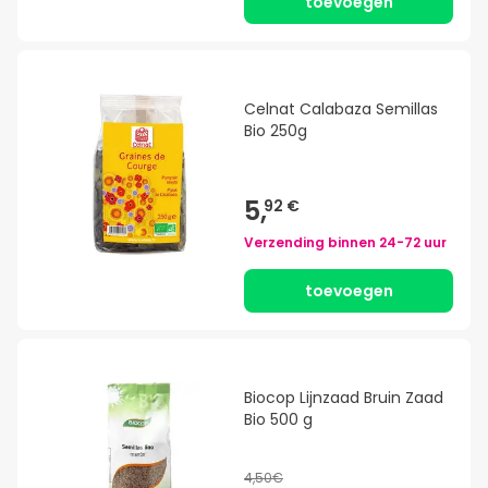
toevoegen
Celnat Calabaza Semillas
Bio 250g
5,
92 €
Verzending binnen
24-72 uur
toevoegen
Biocop Lijnzaad Bruin Zaad
Bio 500 g
4,50€