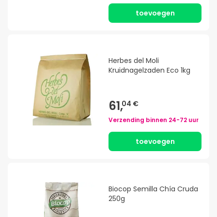
toevoegen
Herbes del Moli
Kruidnagelzaden Eco 1kg
61,
04 €
Verzending binnen
24-72 uur
toevoegen
Biocop Semilla Chía Cruda
250g