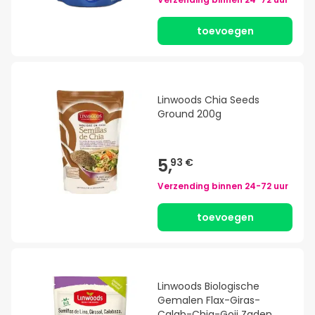
toevoegen
Linwoods Chia Seeds
Ground 200g
5,
93 €
Verzending binnen
24-72 uur
toevoegen
Linwoods Biologische
Gemalen Flax-Giras-
Calab-Chia-Goji Zaden