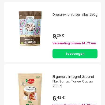
Drasanvi chia semillas 250g
9,
25 €
Verzending binnen
24-72 uur
toevoegen
El ganero Integral Ground
Flax Sarrac Tarwe Cacao
200 g
6,
42 €