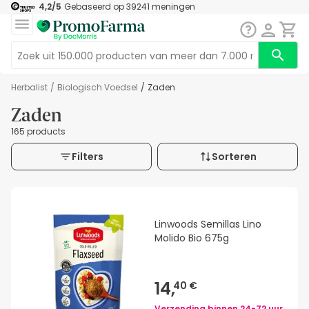
4,2
/5
Gebaseerd op
39241
meningen
Herbalist
/
Biologisch Voedsel
/
Zaden
Zaden
165 products
Filters
Sorteren
Linwoods Semillas Lino
Molido Bio 675g
14,
40 €
Verzending binnen
24-72 uur