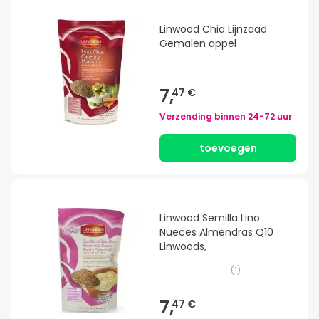
Linwood Chia Lijnzaad
Gemalen appel
7,
47 €
Verzending binnen
24-72 uur
toevoegen
Linwood Semilla Lino
Nueces Almendras Q10
Linwoods,
(
1
)
7,
47 €