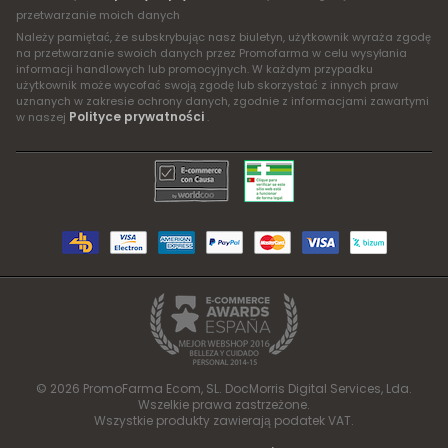
przetwarzanie moich danych
Należy pamiętać, że subskrybując nasz biuletyn, użytkownik wyraża zgodę
na przetwarzanie swoich danych przez Promofarma w celu wysyłania
informacji handlowych lub promocyjnych. W każdym przypadku
użytkownik może wycofać swoją zgodę lub skorzystać z innych praw
uznanych w zakresie ochrony danych, zgodnie z informacjami zawartymi
Polityce prywatności
w naszej
.
© 2026 PromoFarma Ecom, SL. DocMorris Digital Services, Lda.
Wszelkie prawa zastrzeżone.
Wszystkie produkty zawierają podatek VAT.