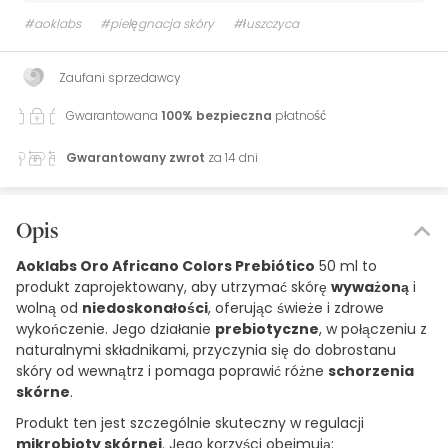
#aoklabs
#pielęgnacja skóry
#łuszczyca
Zaufani sprzedawcy
Gwarantowana
100% bezpieczna
płatność
Gwarantowany zwrot
za 14 dni
Opis
Aoklabs Oro Africano Colors Prebiótico
50 ml to
produkt zaprojektowany, aby utrzymać skórę
wyważoną
i
wolną od
niedoskonałości
, oferując świeże i zdrowe
wykończenie. Jego działanie
prebiotyczne
, w połączeniu z
naturalnymi składnikami, przyczynia się do dobrostanu
skóry od wewnątrz i pomaga poprawić różne
schorzenia
skórne
.
Produkt ten jest szczególnie skuteczny w regulacji
mikrobioty skórnej
. Jego korzyści obejmują: