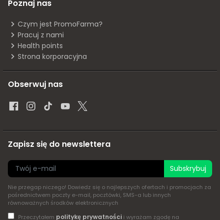
Poznaj nas
Czym jest PromoFarma?
Pracuj z nami
Health points
Strona korporacyjna
Obserwuj nas
Zapisz się do newslettera
Subskrybuj
Nie przegap niczego! Dowiedz się o najlepszych ofertach i promocjach za
pośrednictwem poczty e-mail, pocztówki, SMS-a lub innych
równoważnych środków elektronicznych
politykę prywatności
Przeczytałem
i wyrażam zgodę na