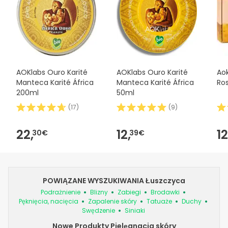
AOKlabs Ouro Karité
AOKlabs Ouro Karité
Ao
Manteca Karité África
Manteca Karité África
Ro
200ml
50ml
(
17
)
(
9
)
22,
12,
12
30€
39€
POWIĄZANE WYSZUKIWANIA Łuszczyca
Podrażnienie
Blizny
Zabiegi
Brodawki
Pęknięcia, nacięcia
Zapalenie skóry
Tatuaże
Duchy
Swędzenie
Siniaki
Nowe Produkty Pielęgnacja skóry