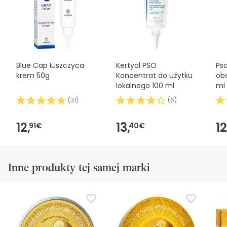
bezpieczeństwa dołączonymi do produktu przed jego
użyciem. W razie jakichkolwiek pytań dotyczących
bezpieczeństwa, prosimy o kontakt. Ponadto, jeśli chcesz,
możesz również zwrócić produkt, postępując
zgodnie z
naszymi warunkami
.
Blue Cap łuszczyca
Kertyol PSO
Pso
krem 50g
Koncentrat do użytku
ob
lokalnego 100 ml
ml
(
31
)
(
6
)
12,
13,
12
91€
40€
Inne produkty tej samej marki