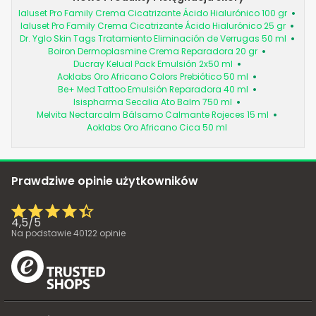
Ialuset Pro Family Crema Cicatrizante Ácido Hialurónico 100 gr
Ialuset Pro Family Crema Cicatrizante Ácido Hialurónico 25 gr
Dr. Yglo Skin Tags Tratamiento Eliminación de Verrugas 50 ml
Boiron Dermoplasmine Crema Reparadora 20 gr
Ducray Kelual Pack Emulsión 2x50 ml
Aoklabs Oro Africano Colors Prebiótico 50 ml
Be+ Med Tattoo Emulsión Reparadora 40 ml
Isispharma Secalia Ato Balm 750 ml
Melvita Nectarcalm Bálsamo Calmante Rojeces 15 ml
Aoklabs Oro Africano Cica 50 ml
Prawdziwe opinie użytkowników
4,5
/
5
Na podstawie
40122
opinie