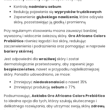
Kontrolę
nadmiaru sebum
Redukcję pojawiania się
wyprysków trądzikowych
Zapewnienie
głębokiego nawilżenia
, które odżywia
skórę, pozostawiając ją gładką i promienną
Przy regularnym stosowaniu można zauważyć bardziej
wyważoną i widocznie świeższą skórę.
Oro Africano Colors
Prebiótico
również łagodzi i koi skórę, redukując
zaczerwienienia i podrażnienia oraz pomagając w naprawie
bariery skórnej
.
Jest odpowiedni dla
wrażliwej
skóry i został
dermatologicznie przetestowany, aby zapewnić jego
bezpieczeństwo
, nawet w przypadku najdelikatniejszej
skóry. Ponadto udowodniono, że może:
Zmniejszyć
niedoskonałości
o nawet 35%
Zmniejszyć produkcję
sebum
o 77%
Podsumowując,
Aoklabs Oro Africano Colors Prebiótico
to idealna opcja dla tych, którzy szukają skutecznego i
delikatnego rozwiązania, aby utrzymać swoją skórę
zdrową