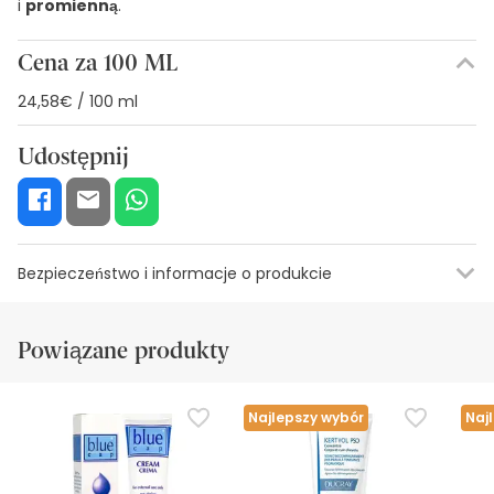
i
promienną
.
Cena za 100 ML
24,58€ / 100 ml
Udostępnij
Bezpieczeństwo i informacje o produkcie
Zasoby bezpieczeństwa wizualnego
Dane producenta
Upowa
Powiązane produkty
Zasoby bezpieczeństwa wizualnego
W tej chwili nie mamy obrazów zabezpieczeń dla tego
Najlepszy wybór
Naj
produktu, ale pracujemy nad tym. Zachęcamy do
późniejszego sprawdzenia aktualizacji. W międzyczasie
zalecamy zapoznanie się z informacjami dotyczącymi