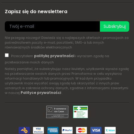
Zapisz się do newslettera
Subskrybuj
Nie przegap niczego! Dowiedz się o najlepszych ofertach i promocjach za
pośrednictwem poczty e-mail, pocztówki, SMS-a lub innych
równoważnych środków elektronicznych
politykę prywatności
Przeczytałem
i wyrażam zgodę na
przetwarzanie moich danych
Należy pamiętać, że subskrybując nasz biuletyn, użytkownik wyraża zgodę
na przetwarzanie swoich danych przez Promofarma w celu wysyłania
informacji handlowych lub promocyjnych. W każdym przypadku
użytkownik może wycofać swoją zgodę lub skorzystać z innych praw
uznanych w zakresie ochrony danych, zgodnie z informacjami zawartymi
Polityce prywatności
w naszej
.