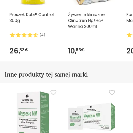
naszymi warunkami
.
Proszek Kabi® Control
Żywienie kliniczne
Fo
300g
Clinutren Hp/Hc+
Ma
Wanilia 200ml
(
4
)
26,
10,
2
83€
83€
Inne produkty tej samej marki