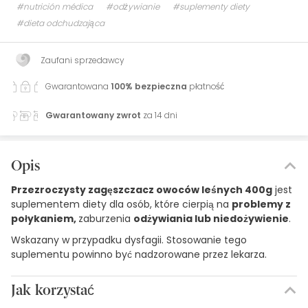
#nutrición médica
#odżywianie
#suplementy diety
#dieta odchudzająca
Zaufani sprzedawcy
Gwarantowana
100% bezpieczna
płatność
Gwarantowany zwrot
za 14 dni
Opis
Przezroczysty zagęszczacz owoców leśnych 400g
jest
suplementem diety dla osób, które cierpią na
problemy z
połykaniem,
zaburzenia
odżywiania lub niedożywienie
.
Wskazany w przypadku dysfagii. Stosowanie tego
suplementu powinno być nadzorowane przez lekarza.
Jak korzystać