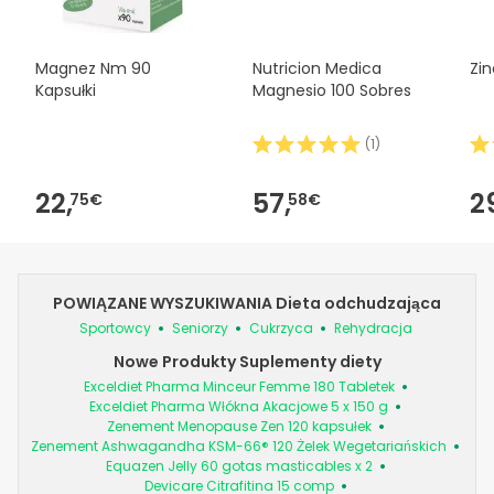
Magnez Nm 90
Nutricion Medica
Zi
Kapsułki
Magnesio 100 Sobres
(
1
)
22,
57,
2
75€
58€
POWIĄZANE WYSZUKIWANIA Dieta odchudzająca
Sportowcy
Seniorzy
Cukrzyca
Rehydracja
Nowe Produkty Suplementy diety
Exceldiet Pharma Minceur Femme 180 Tabletek
Exceldiet Pharma Włókna Akacjowe 5 x 150 g
Zenement Menopause Zen 120 kapsułek
Zenement Ashwagandha KSM-66® 120 Żelek Wegetariańskich
Equazen Jelly 60 gotas masticables x 2
Devicare Citrafitina 15 comp