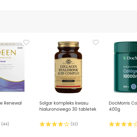
e Renewal
Solgar kompleks kwasu
DocMorris Co
hialuronowego 30 tabletek
400g
(
44
)
(
32
)