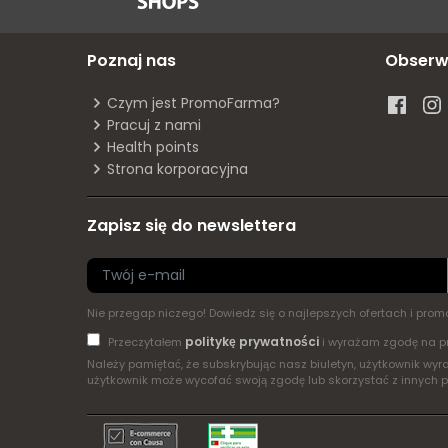
Poznaj nas
Obserw
Czym jest PromoFarma?
Pracuj z nami
Health points
Strona korporacyjna
Zapisz się do newslettera
Nie przegap niczego! Dowiedz się o najlepszych ofertach i pr
politykę prywatności
Przeczytałem
i wyrażam zgodę na p
Należy pamiętać, że subskrybując nasz biuletyn, użytkownik w
użytkownik może wycofać swoją zgodę lub skorzystać z innych 