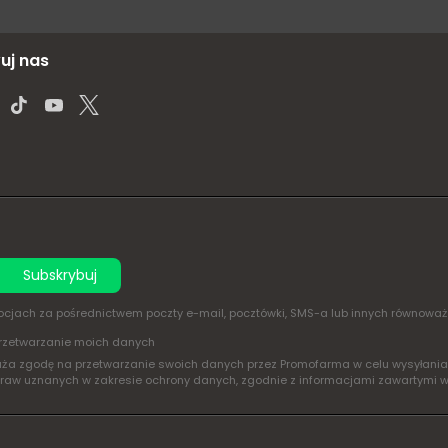
uj nas
Subskrybuj
omocjach za pośrednictwem poczty e-mail, pocztówki, SMS-a lub innych równowa
rzetwarzanie moich danych
yraża zgodę na przetwarzanie swoich danych przez Promofarma w celu wysyłan
praw uznanych w zakresie ochrony danych, zgodnie z informacjami zawartymi 