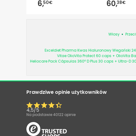
6,
60,
50€
38€
Włosy
Przec
Exceldiet Pharma Kwas Hialuronowy Wegański 24
Vitae OlioVita Protect 60 caps + OlioVita B
Heliocare Pack Cápsulas 360º D Plus 30 caps + Ultra-D 3
Prawdziwe opinie użytkowników
4,5
/
5
Na podstawie
40122
opinie