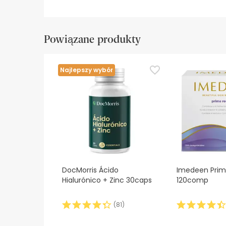
Powiązane produkty
Najlepszy wybór
DocMorris Ácido
Imedeen Prim
Hialurónico + Zinc 30caps
120comp
(
81
)