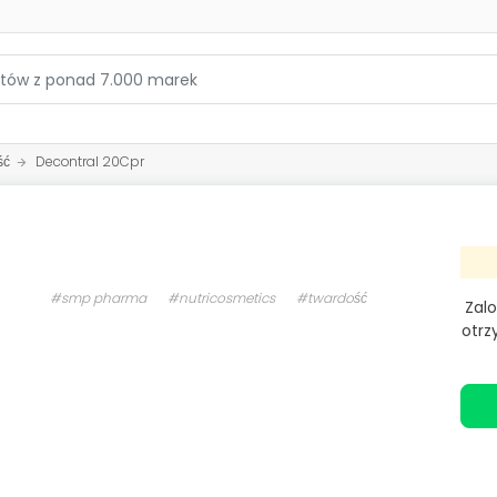
ść
Decontral 20Cpr
#smp pharma
#nutricosmetics
#twardość
Zalo
otrz