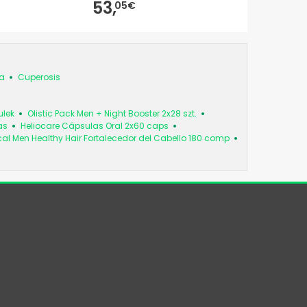
53,
56,
05€
23€
ka
Cuperosis
ułek
Olistic Pack Men + Night Booster 2x28 szt.
as
Heliocare Cápsulas Oral 2x60 caps
cal Men Healthy Hair Fortalecedor del Cabello 180 comp