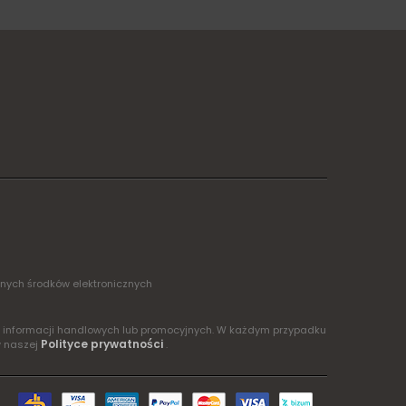
żnych środków elektronicznych
ia informacji handlowych lub promocyjnych. W każdym przypadku
Polityce prywatności
w naszej
.