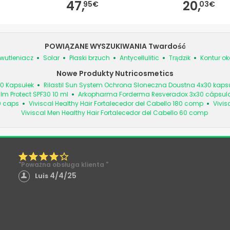
47,
20,
95€
03€
POWIĄZANE WYSZUKIWANIA Twardość
iwutleniacz
Solar
Płaski brzuch
Antycellulitic
Trądzik
Kontur o
Nowe Produkty Nutricosmetics
0 Kapsułek
Rilastil Sun System Ochrona Słoneczna Doustna 4x30 kaps
alm Protect SPF30 10 ml
Arkopharma Forderma Resveradox 3x30 cápsul
0 caps
Viviscal Healthy Hair Fortalecedor del Cabello 180 comp
Vivis
Viviscal Men Healthy Hair Fortalecedor del Cabello 60 comp
"Poważna obsługa klienta "
4/4/25
Luis