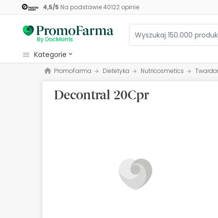
4,5
/
5
Na podstawie
40122
opinie
kategorie
PromoFarma
Dietetyka
Nutricosmetics
Twardo
Kosmetyki
Decontral 20Cpr
Zdrowie
Higiena
Dietetyka
Niemowlęta i matki
Optyka
Ortopedia
Zielarz