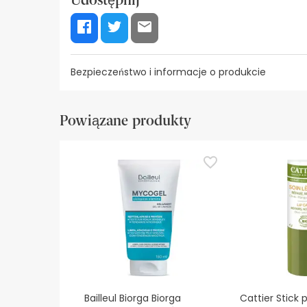
Bezpieczeństwo i informacje o produkcie
Zasoby bezpieczeństwa wizualnego
Dane prod
Powiązane produkty
Zasoby bezpieczeństwa wizualnego
W tej chwili nie mamy obrazów zabezpieczeń dla
zalecamy zapoznanie się z informacjami dotyczą
bezpieczeństwa, prosimy o kontakt. Ponadto, jeśl
Bailleul Biorga Biorga
Cattier Stick 