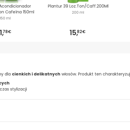
 Acondicionador
Plantur 39 Loz.Ton/Caff.200Ml
on Cafeína 150ml
200 ml
150 ml
1,
15,
78€
82€
ny dla
cienkich i delikatnych
włosów. Produkt ten charakteryzuje
cych
as stylizacji