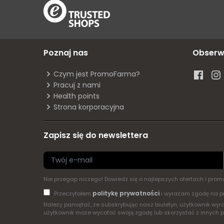
Poznaj nas
Obserw
Czym jest PromoFarma?
Pracuj z nami
Health points
Strona korporacyjna
Zapisz się do newslettera
Nie przegap niczego! Dowiedz się o najlepszych ofertach i pr
politykę prywatności
Przeczytałem
i wyrażam zgodę na p
Należy pamiętać, że subskrybując nasz biuletyn, użytkownik w
użytkownik może wycofać swoją zgodę lub skorzystać z innych 