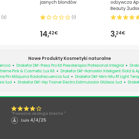
jasnych blondów
odżywcza Api
Beauty 2uds
(
3
)
(
1
)
14,
3,
42€
24€
Nowe Produkty Kosmetyki naturalne
uencia
Drakefor Dkf-Press Pro Kit Presoterapia Profesional Integral
Drake
treme Pink & Cosmetic Lux Kit
Drakefor Dkf-Nanoskin Inteligent Gold & A
eme Pin Máquina Radiofrecuencia 1ud
Drakefor Dkf-Mini Hifu Rf Light Te
ia 1ud
Drakefor Dkf-Hip Trainer Electro Estimulador Glúteos 1ud
Drake
"Poważna obsługa klienta "
4/4/25
Luis