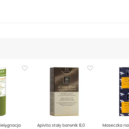
ucenta
Upoważniony urzędnik
 tego produktu, ale pracujemy nad tym. Zachęcamy do późniejsz
cymi bezpieczeństwa dołączonymi do produktu przed jego użyci
i chcesz, możesz również zwrócić produkt, postępując
zgodnie z
pielęgnacja
Apivita stały barwnik 8,0
Maseczka naw