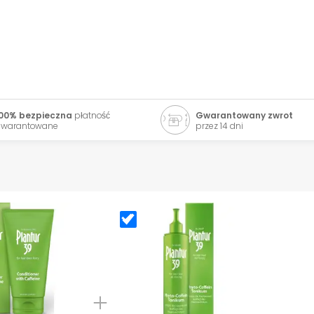
00% bezpieczna
płatność
Gwarantowany zwrot
warantowane
przez 14 dni