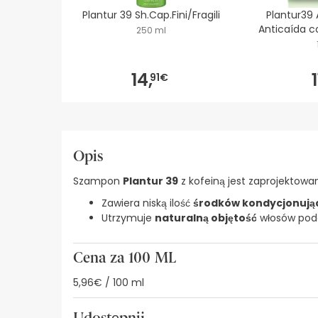
Plantur 39 Sh.Cap.Fini/Fragili
Plantur39
Anticaída c
250 ml
14,
1
91€
Opis
Szampon
Plantur 39
z kofeiną jest zaprojektowa
Zawiera niską ilość
środków kondycjonują
Utrzymuje
naturalną objętość
włosów podcz
Cena za 100 ML
5,96€ / 100 ml
Udostępnij