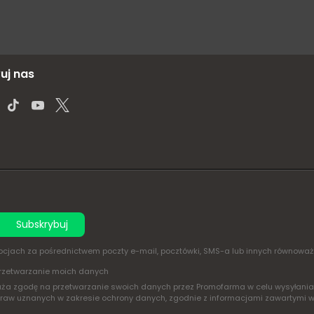
uj nas
Subskrybuj
omocjach za pośrednictwem poczty e-mail, pocztówki, SMS-a lub innych równowa
rzetwarzanie moich danych
yraża zgodę na przetwarzanie swoich danych przez Promofarma w celu wysyłan
praw uznanych w zakresie ochrony danych, zgodnie z informacjami zawartymi 