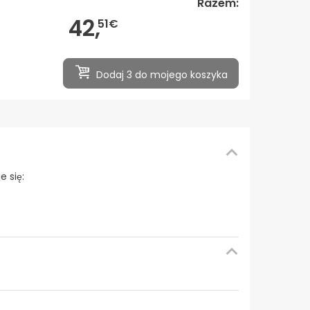
Razem:
42,
51€
Dodaj 3 do mojego koszyka
 się: