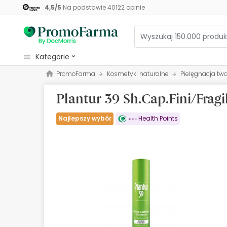
4,5
/
5
Na podstawie
40122
opinie
kategorie
PromoFarma
Kosmetyki naturalne
Pielęgnacja twar
Kosmetyki
Plantur 39 Sh.Cap.Fini/Fragil
Zdrowie
Higiena
Najlepszy wybór
Health Points
Dietetyka
Niemowlęta i matki
Optyka
Ortopedia
Zielarz