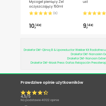
Mycogel pieniący Żel
ust
oczyszczający 150ml
(
6
)
10,
9,
14€
14€
Drakefor Dkf-Qliniq B & Liporeductor Wekker Kit Radiofrec
Drakefor Dkf-Nanoskin Ex
Drakefor Dkf-Nanosin Extr
Drakefor Dkf-Mask Press Gafas Relajación Presoterap
Prawdziwe opinie użytkowników
4,5
/
5
Na podstawie
40122
opinie