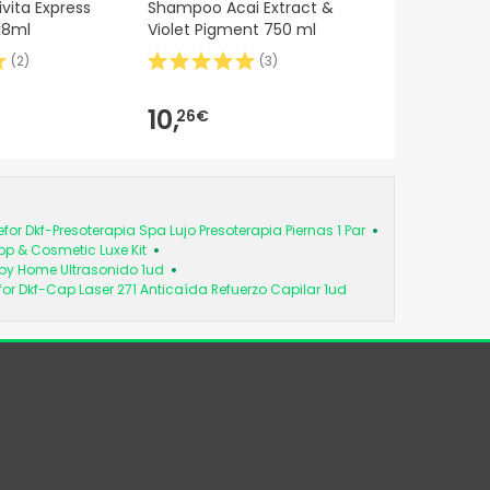
vita Express
Shampoo Acai Extract &
Lenit50Ml
x8ml
Violet Pigment 750 ml
(
2
)
(
3
)
10,
15,
26€
15€
for Dkf-Presoterapia Spa Lujo Presoterapia Piernas 1 Par
pp & Cosmetic Luxe Kit
rapy Home Ultrasonido 1ud
for Dkf-Cap Laser 271 Anticaída Refuerzo Capilar 1ud