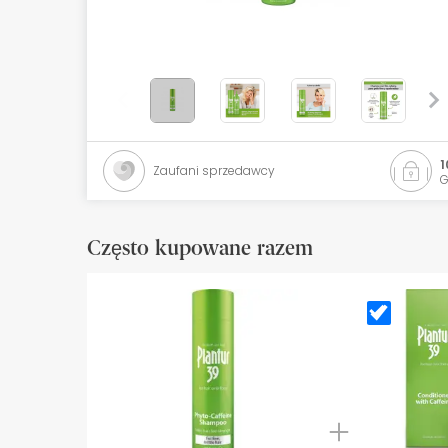
Kosmetyki naturalne
Oferty
Marki
Bestsellery
1
Zaufani sprzedawcy
G
Health Points
Często kupowane razem