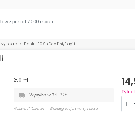
zy i ciała
Plantur 39 Sh.Cap.Fini/Fragili
i
14
250 ml
Tylko
1
Wysyłka w 24-72h
#dr.wolff italia srl
#pielęgnacja twarzy i ciała