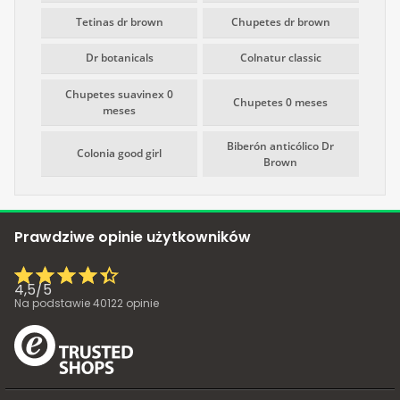
Tetinas dr brown
Chupetes dr brown
Dr botanicals
Colnatur classic
Chupetes suavinex 0
Chupetes 0 meses
meses
Biberón anticólico Dr
Colonia good girl
Brown
Prawdziwe opinie użytkowników
4,5
/
5
Na podstawie
40122
opinie