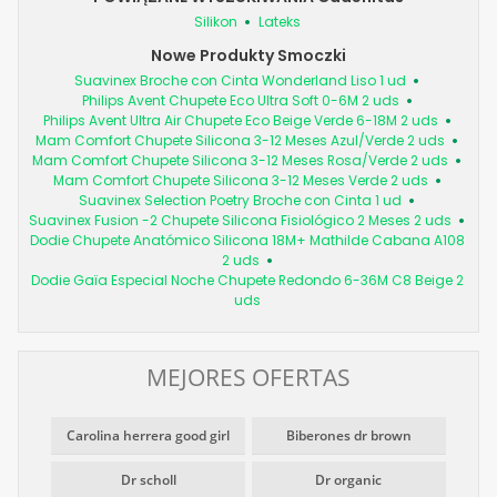
Silikon
Lateks
Nowe Produkty Smoczki
Suavinex Broche con Cinta Wonderland Liso 1 ud
Philips Avent Chupete Eco Ultra Soft 0-6M 2 uds
Philips Avent Ultra Air Chupete Eco Beige Verde 6-18M 2 uds
Mam Comfort Chupete Silicona 3-12 Meses Azul/Verde 2 uds
Mam Comfort Chupete Silicona 3-12 Meses Rosa/Verde 2 uds
Mam Comfort Chupete Silicona 3-12 Meses Verde 2 uds
Suavinex Selection Poetry Broche con Cinta 1 ud
Suavinex Fusion -2 Chupete Silicona Fisiológico 2 Meses 2 uds
Dodie Chupete Anatómico Silicona 18M+ Mathilde Cabana A108
2 uds
Dodie Gaïa Especial Noche Chupete Redondo 6-36M C8 Beige 2
uds
MEJORES OFERTAS
Carolina herrera good girl
Biberones dr brown
Dr scholl
Dr organic