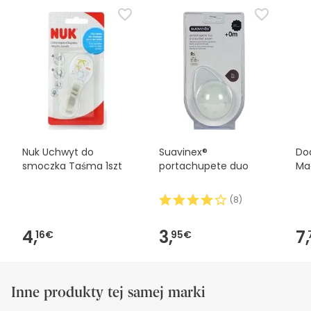
Nuk Uchwyt do
Suavinex®
Do
smoczka Taśma 1szt
portachupete duo
Mac
(
8
)
4,
3,
7,
16€
95€
Inne produkty tej samej marki