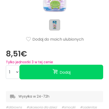
Dodaj do moich ulubionych
8,51€
Tylko jednostki
3
w tej cenie
Dodaj
Wysyłka w 24-72h
#drbrowns
#akcesoria dla dzieci
#smoczki
#cadenitas