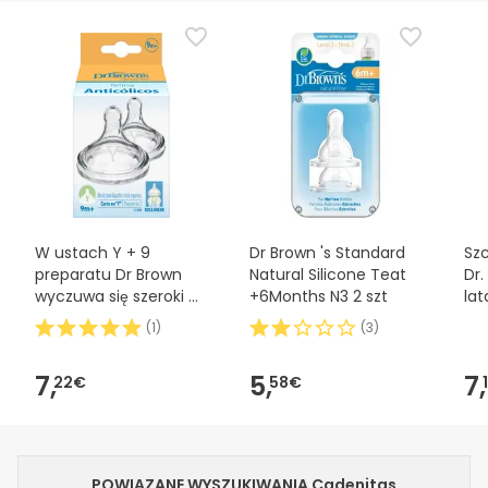
W ustach Y + 9
Dr Brown 's Standard
Sz
preparatu Dr Brown
Natural Silicone Teat
Dr.
wyczuwa się szeroki w
+6Months N3 2 szt
lat
jamie ustnej
(
1
)
(
3
)
silikonowy kształt ust
7,
5,
7,
22€
58€
POWIĄZANE WYSZUKIWANIA Cadenitas