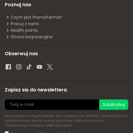
Poznaj nas
Czym jest PromoFarma?
Pracuj z nami
Health points
Strona korporacyjna
Obserwuj nas
Zapisz się do newslettera
Subskrybuj
Nie przegap niczego! Dowiedz się o najlepszych ofertach i promocjach za
pośrednictwem poczty e-mail, pocztówki, SMS-a lub innych
równoważnych środków elektronicznych