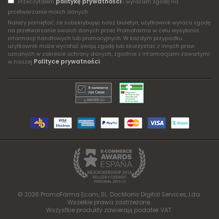
politykę prywatności
Przeczytałem
i wyrażam zgodę na
przetwarzanie moich danych
Należy pamiętać, że subskrybując nasz biuletyn, użytkownik wyraża zgodę
na przetwarzanie swoich danych przez Promofarma w celu wysyłania
informacji handlowych lub promocyjnych. W każdym przypadku
użytkownik może wycofać swoją zgodę lub skorzystać z innych praw
uznanych w zakresie ochrony danych, zgodnie z informacjami zawartymi
Polityce prywatności
w naszej
.
© 2026 PromoFarma Ecom, SL. DocMorris Digital Services, Lda.
Wszelkie prawa zastrzeżone.
Wszystkie produkty zawierają podatek VAT.