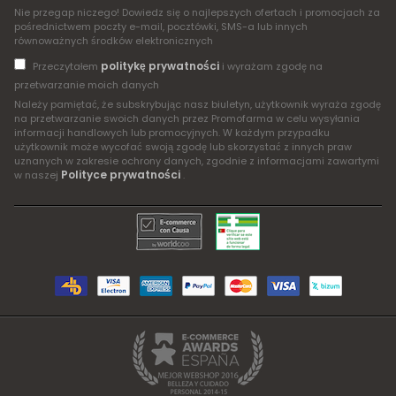
Nie przegap niczego! Dowiedz się o najlepszych ofertach i promocjach za
pośrednictwem poczty e-mail, pocztówki, SMS-a lub innych
równoważnych środków elektronicznych
politykę prywatności
Przeczytałem
i wyrażam zgodę na
przetwarzanie moich danych
Należy pamiętać, że subskrybując nasz biuletyn, użytkownik wyraża zgodę
na przetwarzanie swoich danych przez Promofarma w celu wysyłania
informacji handlowych lub promocyjnych. W każdym przypadku
użytkownik może wycofać swoją zgodę lub skorzystać z innych praw
uznanych w zakresie ochrony danych, zgodnie z informacjami zawartymi
Polityce prywatności
w naszej
.