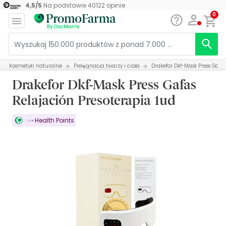
4,5
/
5
Na podstawie
40122
opinie
0
Kosmetyki naturalne
Pielęgnacja twarzy i ciała
Drakefor Dkf-Mask Press Gafa
Drakefor Dkf-Mask Press Gafas
Relajación Presoterapia 1ud
Health Points