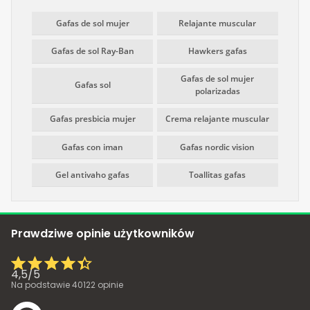
Gafas de sol mujer
Relajante muscular
Gafas de sol Ray-Ban
Hawkers gafas
Gafas de sol mujer
Gafas sol
polarizadas
Gafas presbicia mujer
Crema relajante muscular
Gafas con iman
Gafas nordic vision
Gel antivaho gafas
Toallitas gafas
Prawdziwe opinie użytkowników
4,5
/
5
Na podstawie
40122
opinie