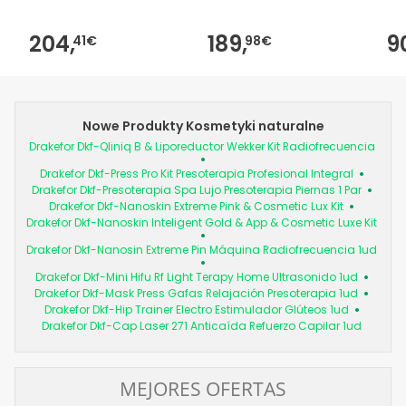
204,
189,
9
41€
98€
Nowe Produkty Kosmetyki naturalne
Drakefor Dkf-Qliniq B & Liporeductor Wekker Kit Radiofrecuencia
Drakefor Dkf-Press Pro Kit Presoterapia Profesional Integral
Drakefor Dkf-Presoterapia Spa Lujo Presoterapia Piernas 1 Par
Drakefor Dkf-Nanoskin Extreme Pink & Cosmetic Lux Kit
Drakefor Dkf-Nanoskin Inteligent Gold & App & Cosmetic Luxe Kit
Drakefor Dkf-Nanosin Extreme Pin Máquina Radiofrecuencia 1ud
Drakefor Dkf-Mini Hifu Rf Light Terapy Home Ultrasonido 1ud
Drakefor Dkf-Mask Press Gafas Relajación Presoterapia 1ud
Drakefor Dkf-Hip Trainer Electro Estimulador Glúteos 1ud
Drakefor Dkf-Cap Laser 271 Anticaída Refuerzo Capilar 1ud
MEJORES OFERTAS