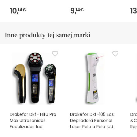
10,
9,
13
14€
14€
Inne produkty tej samej marki
Drakefor Dkf- Hifu Pro
Drakefor Dkf-105 Eos
Dr
Max Ultrasonidos
Depiladora Personal
&Cé
Focalizados 1ud
Láser Pelo a Pelo 1ud
Re