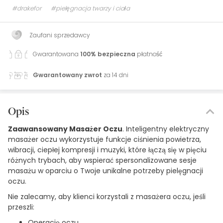
#drakefor
#pielęgnacja twarzy i ciała
Zaufani sprzedawcy
Gwarantowana
100% bezpieczna
płatność
Gwarantowany zwrot
za 14 dni
Opis
Zaawansowany Masażer Oczu
. Inteligentny elektryczny
masażer oczu wykorzystuje funkcje ciśnienia powietrza,
wibracji, ciepłej kompresji i muzyki, które łączą się w pięciu
różnych trybach, aby wspierać spersonalizowane sesje
masażu w oparciu o Twoje unikalne potrzeby pielęgnacji
oczu.
Nie zalecamy, aby klienci korzystali z masażera oczu, jeśli
przeszli:
Operację oczu