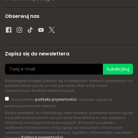
Obserwuj nas
Zapisz się do newslettera
Subskrybuj
Nie przegap niczego! Dowiedz się o najlepszych ofertach i promocjach za
pośrednictwem poczty e-mail, pocztówki, SMS-a lub innych
równoważnych środków elektronicznych
politykę prywatności
Przeczytałem
i wyrażam zgodę na
przetwarzanie moich danych
Należy pamiętać, że subskrybując nasz biuletyn, użytkownik wyraża zgodę
na przetwarzanie swoich danych przez Promofarma w celu wysyłania
informacji handlowych lub promocyjnych. W każdym przypadku
użytkownik może wycofać swoją zgodę lub skorzystać z innych praw
uznanych w zakresie ochrony danych, zgodnie z informacjami zawartymi
Polityce prywatności
w naszej
.