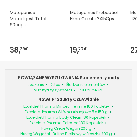
Metagenics
Metagenics Probactiol
Me
Metadigest Total
Hmo Combi 2X15Cps
112
60caps
38,
19,
2
79€
22€
POWIĄZANE WYSZUKIWANIA Suplementy diety
Jedzenie
Detox
Śledzenie elementów
Substytuty żywności
Etui i pudełka
Nowe Produkty Odżywianie
Exceldiet Pharma Minceur Femme 180 Tabletek
Exceldiet Pharma Włókna Akacjowe 5 x 150 g
Exceldiet Pharma Body Clean 180 Kapsułek
Exceldiet Pharma Detoxine 180 Kapsułek
Nuveg Crepe Wegan 200 g
Nuveg Wegański Bulion Białkowy w Proszku 200 g