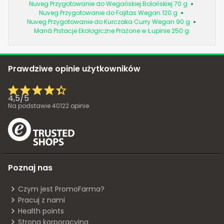
Nuveg Przygotowanie do Wegańskiej Bolońskiej 70 g
Nuveg Przygotowanie do Fajitas Wegan 120 g
Nuveg Przygotowanie do Kurczaka Curry Wegan 90 g
Maná Pistacje Ekologiczne Prażone w Łupinie 250 g
Prawdziwe opinie użytkowników
4,5
/
5
Na podstawie
40122
opinie
Poznaj nas
Czym jest PromoFarma?
Pracuj z nami
Health points
Strona korporacyjna