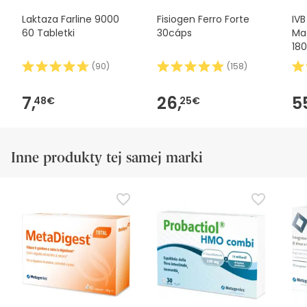
Laktaza Farline 9000
Fisiogen Ferro Forte
IVB
60 Tabletki
30cáps
Ma
18
(
90
)
(
158
)
7,
26,
5
48€
25€
Inne produkty tej samej marki