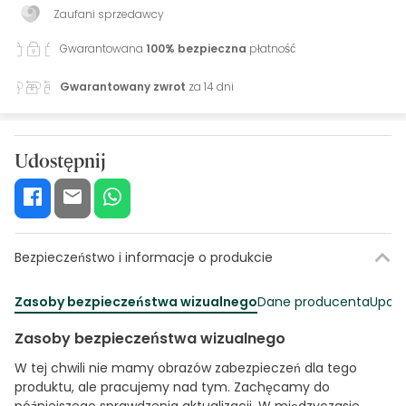
Zaufani sprzedawcy
Gwarantowana
100% bezpieczna
płatność
Gwarantowany zwrot
za 14 dni
Udostępnij
Bezpieczeństwo i informacje o produkcie
Zasoby bezpieczeństwa wizualnego
Dane producenta
Upowa
Zasoby bezpieczeństwa wizualnego
W tej chwili nie mamy obrazów zabezpieczeń dla tego
produktu, ale pracujemy nad tym. Zachęcamy do