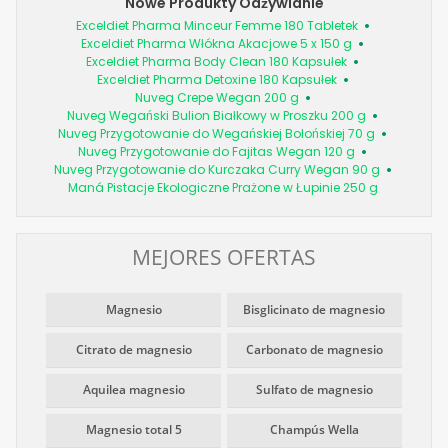
Nowe Produkty Odżywianie
Exceldiet Pharma Minceur Femme 180 Tabletek
Exceldiet Pharma Włókna Akacjowe 5 x 150 g
Exceldiet Pharma Body Clean 180 Kapsułek
Exceldiet Pharma Detoxine 180 Kapsułek
Nuveg Crepe Wegan 200 g
Nuveg Wegański Bulion Białkowy w Proszku 200 g
Nuveg Przygotowanie do Wegańskiej Bolońskiej 70 g
Nuveg Przygotowanie do Fajitas Wegan 120 g
Nuveg Przygotowanie do Kurczaka Curry Wegan 90 g
Maná Pistacje Ekologiczne Prażone w Łupinie 250 g
MEJORES OFERTAS
Magnesio
Bisglicinato de magnesio
Citrato de magnesio
Carbonato de magnesio
Aquilea magnesio
Sulfato de magnesio
Magnesio total 5
Champús Wella