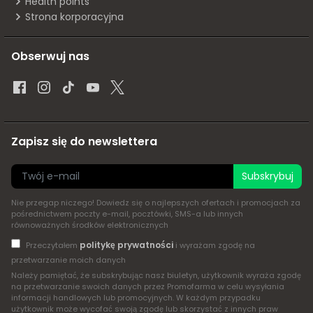
Health points
Strona korporacyjna
Obserwuj nas
Zapisz się do newslettera
Subskrybuj
Nie przegap niczego! Dowiedz się o najlepszych ofertach i promocjach za
pośrednictwem poczty e-mail, pocztówki, SMS-a lub innych
równoważnych środków elektronicznych
politykę prywatności
Przeczytałem
i wyrażam zgodę na
przetwarzanie moich danych
Należy pamiętać, że subskrybując nasz biuletyn, użytkownik wyraża zgodę
na przetwarzanie swoich danych przez Promofarma w celu wysyłania
informacji handlowych lub promocyjnych. W każdym przypadku
użytkownik może wycofać swoją zgodę lub skorzystać z innych praw