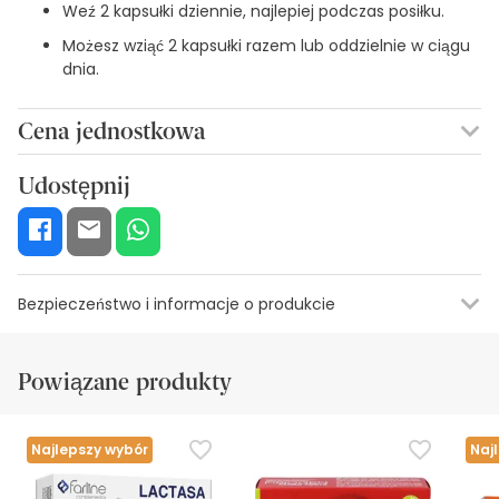
Weź 2 kapsułki dziennie, najlepiej podczas posiłku.
Możesz wziąć 2 kapsułki razem lub oddzielnie w ciągu
dnia.
Cena jednostkowa
0,31€ / Kapsułki
Udostępnij
Bezpieczeństwo i informacje o produkcie
Informacje o etykiecie
Zasoby bezpieczeństwa wizualnego
Da
Powiązane produkty
Informacje o etykiecie
Suplementy diety nie powinny być stosowane jako
Najlepszy wybór
Naj
substytuty zróżnicowanej i zrównoważonej diety ani
zdrowego stylu życia.