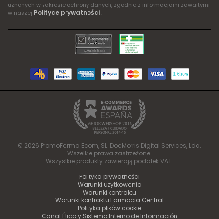
uznanych w zakresie ochrony danych, zgodnie z informacjami zawartymi
Polityce prywatności
w naszej
.
© 2026 PromoFarma Ecom, SL. DocMorris Digital Services, Lda.
Wszelkie prawa zastrzeżone.
Wszystkie produkty zawierają podatek VAT.
Polityka prywatności
Warunki użytkowania
Warunki kontraktu
Warunki kontraktu Farmacia Central
Polityka plików cookie
Canal Ético y Sistema Interno de Información