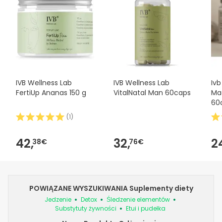
IVB Wellness Lab
IVB Wellness Lab
Ivb
FertiUp Ananas 150 g
VitalNatal Man 60caps
Ma
60
(
1
)
42,
32,
2
38€
76€
POWIĄZANE WYSZUKIWANIA Suplementy diety
Jedzenie
Detox
Śledzenie elementów
Substytuty żywności
Etui i pudełka