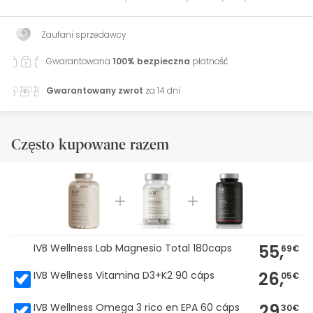
Zaufani sprzedawcy
Gwarantowana
100% bezpieczna
płatność
Gwarantowany zwrot
za 14 dni
Często kupowane razem
55,
IVB Wellness Lab Magnesio Total 180caps
69€
26,
IVB Wellness Vitamina D3+K2 90 cáps
05€
29,
IVB Wellness Omega 3 rico en EPA 60 cáps
30€