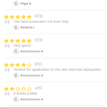
Olga G.
10/10
The best sunscreen I've ever had.
Nadina L.
10/10
Very good
Anonymous A.
8/10
Perfect for application to the skin and fast absorption.
Anonymous A.
4/10
It itches a little.
Anonymous A.