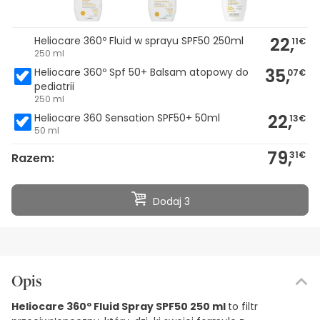
22,
Heliocare 360º Fluid w sprayu SPF50 250ml
11€
250 ml
35,
Heliocare 360º Spf 50+ Balsam atopowy do
07€
pediatrii
250 ml
22,
Heliocare 360 Sensation SPF50+ 50ml
13€
50 ml
79,
31€
Razem:
Dodaj 3
Opis
Heliocare 360º Fluid Spray SPF50 250 ml
to filtr