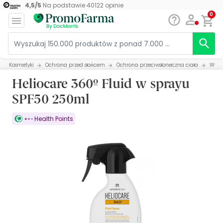
4,5
/
5
Na podstawie
40122
opinie
0
Kosmetyki
Ochrona przed słońcem
Ochrona przeciwsłoneczna ciała
Wyso
Heliocare 360º Fluid w sprayu
SPF50 250ml
Health Points