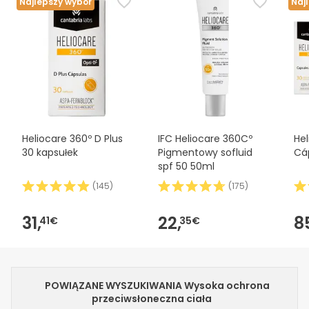
Najlepszy wybór
Naj
Heliocare 360º D Plus
IFC Heliocare 360Cº
Hel
30 kapsułek
Pigmentowy sofluid
Cá
spf 50 50ml
(
145
)
(
175
)
31,
22,
8
41€
35€
POWIĄZANE WYSZUKIWANIA Wysoka ochrona
przeciwsłoneczna ciała