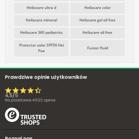
Heliocare ultra d
Heliocare color
Heliocare mineral
Heliocare gel oil free
Heliocare 360 pediatrics
Heliocare oil free
Protector solar SPF50 Hei
Fusion fluid
Poa
Prawdziwe opinie użytkowników
4,5
/
5
Na podstawie
40122
opinie
Poznaj nas