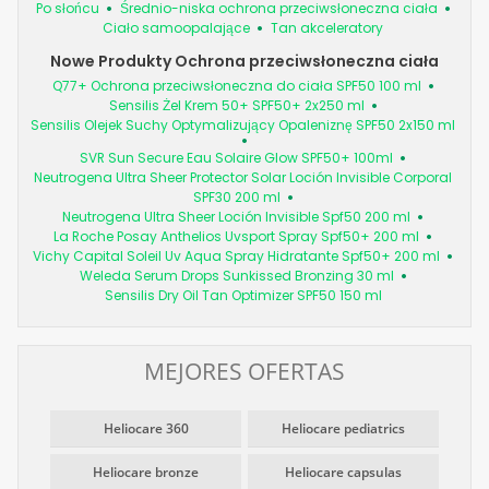
Po słońcu
Średnio-niska ochrona przeciwsłoneczna ciała
Ciało samoopalające
Tan akceleratory
Nowe Produkty Ochrona przeciwsłoneczna ciała
Q77+ Ochrona przeciwsłoneczna do ciała SPF50 100 ml
Sensilis Żel Krem 50+ SPF50+ 2x250 ml
Sensilis Olejek Suchy Optymalizujący Opaleniznę SPF50 2x150 ml
SVR Sun Secure Eau Solaire Glow SPF50+ 100ml
Neutrogena Ultra Sheer Protector Solar Loción Invisible Corporal
SPF30 200 ml
Neutrogena Ultra Sheer Loción Invisible Spf50 200 ml
La Roche Posay Anthelios Uvsport Spray Spf50+ 200 ml
Vichy Capital Soleil Uv Aqua Spray Hidratante Spf50+ 200 ml
Weleda Serum Drops Sunkissed Bronzing 30 ml
Sensilis Dry Oil Tan Optimizer SPF50 150 ml
MEJORES OFERTAS
Heliocare 360
Heliocare pediatrics
Heliocare bronze
Heliocare capsulas