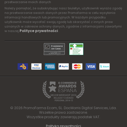
przetwarzanie moich danych
Należy pamiętać, że subskrybując nasz biuletyn, użytkownik wyraża zgodę
na przetwarzanie swoich danych przez Promofarma w celu wysyłania
informacji handlowych lub promocyjnych. W każdym przypadku
użytkownik może wycofać swoją zgodę lub skorzystać z innych praw
uznanych w zakresie ochrony danych, zgodnie z informacjami zawartymi
Polityce prywatności
w naszej
.
© 2026 PromoFarma Ecom, SL. DocMorris Digital Services, Lda.
Wszelkie prawa zastrzeżone.
Wszystkie produkty zawierają podatek VAT.
Polityka prywatności