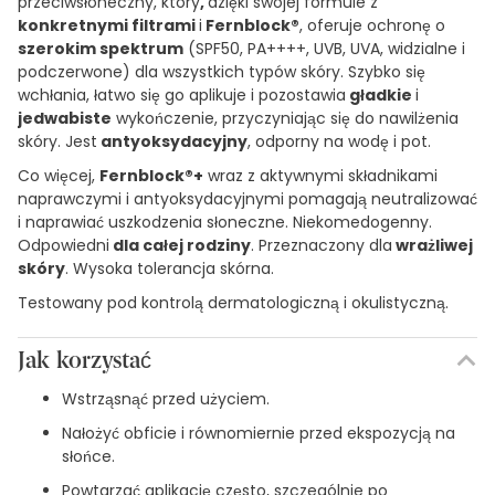
przeciwsłoneczny, który
,
dzięki swojej formule z
konkretnymi filtrami
i
Fernblock®
, oferuje ochronę o
szerokim spektrum
(SPF50, PA++++, UVB, UVA, widzialne i
podczerwone) dla wszystkich typów skóry. Szybko się
wchłania, łatwo się go aplikuje i pozostawia
gładkie
i
jedwabiste
wykończenie, przyczyniając się do nawilżenia
skóry. Jest
antyoksydacyjny
, odporny na wodę i pot.
Co więcej,
Fernblock®+
wraz z aktywnymi składnikami
naprawczymi i antyoksydacyjnymi pomagają neutralizować
i naprawiać uszkodzenia słoneczne. Niekomedogenny.
Odpowiedni
dla całej rodziny
. Przeznaczony dla
wrażliwej
skóry
. Wysoka tolerancja skórna.
Testowany pod kontrolą dermatologiczną i okulistyczną.
Jak korzystać
Wstrząsnąć przed użyciem.
Nałożyć obficie i równomiernie przed ekspozycją na
słońce.
Powtarzać aplikację często, szczególnie po