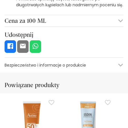
długotrwałych kąpielach lub nadmiernym poceniu się.
Cena za 100 ML
8,84€ / 100 ml
Udostępnij
Bezpieczeństwo i informacje o produkcie
Informacje o etykiecie
Zasoby bezpieczeństwa wizualnego
Da
Powiązane produkty
Informacje o etykiecie
Użycie zewnętrzne
Unikaj bezpośredniego kontaktu z oczami i błonami
śluzowymi
Unikaj długotrwałej ekspozycji na słońce w godzinach