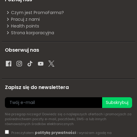
Czym jest PromoFarma?
Pracuj z nami
Health points
Strona korporacyjna
Obserwuj nas
Zapisz się do newslettera
Subskrybuj
Nie przegap niczego! Dowiedz się o najlepszych ofertach i promocjach za
pośrednictwem poczty e-mail, pocztówki, SMS-a lub innych
równoważnych środków elektronicznych
politykę prywatności
Przeczytałem
i wyrażam zgodę na