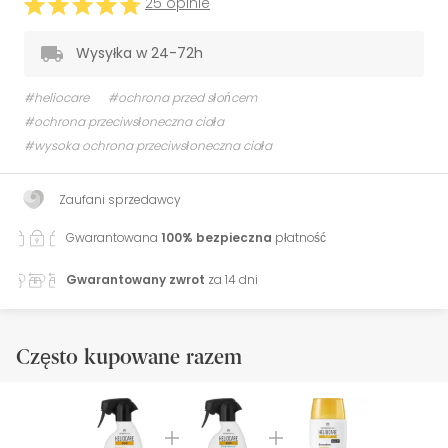
25 opinie
Wysyłka w 24-72h
#heliocare
#ochrona przed słońcem
#ochrona przeciwsłoneczna ciała
#wysoka ochrona przeciwsłoneczna ciała
Zaufani sprzedawcy
Gwarantowana
100% bezpieczna
płatność
Gwarantowany zwrot
za 14 dni
Często kupowane razem