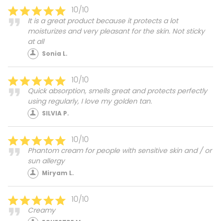
10/10
It is a great product because it protects a lot
moisturizes and very pleasant for the skin. Not sticky
at all
Sonia L.
10/10
Quick absorption, smells great and protects perfectly
using regularly, I love my golden tan.
SILVIA P.
10/10
Phantom cream for people with sensitive skin and / or
sun allergy
Miryam L.
10/10
Creamy