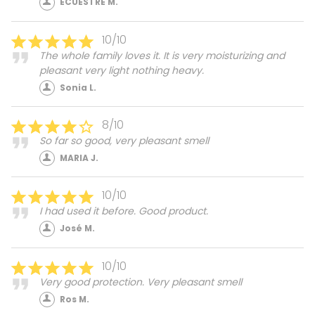
ECUESTRE M.
10/10
The whole family loves it. It is very moisturizing and
pleasant very light nothing heavy.
Sonia L.
8/10
So far so good, very pleasant smell
MARIA J.
10/10
I had used it before. Good product.
José M.
10/10
Very good protection. Very pleasant smell
Ros M.