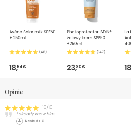
największego nasłonecznienia
Używaj odzieży, czapki i okularów przeciwsłonecznych w
celu ochrony
Nie wystawiaj małych dzieci bezpośrednio na słońce
Avène Solar milk SPF50
Photoprotector ISDIN®
La
+ 250ml
żelowy krem SPF50
An
+250ml
40
(
48
)
(
147
)
18,
23,
18
54€
80€
Opinie
10/10
I already knew him.
Neskutz G.