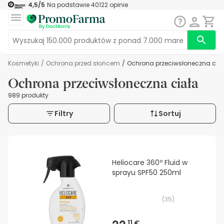
4,5
/5
Na podstawie
40122
opinie
Kosmetyki
/
Ochrona przed słońcem
/
Ochrona przeciwsłoneczna cia
Ochrona przeciwsłoneczna ciała
989 produkty
Filtry
Sortuj
Heliocare 360º Fluid w
sprayu SPF50 250ml
(
35
)
11 €