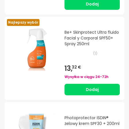
Dodaj
Najlepszy wybór
Be+ Skinprotect Ultra fluido
Facial y Corporal SPF50+
Spray 250ml
(
1
)
13,
32 €
Wysyłka w ciągu
24-72h
Dodaj
Photoprotector ISDIN®
żelowy krem SPF30 + 200ml