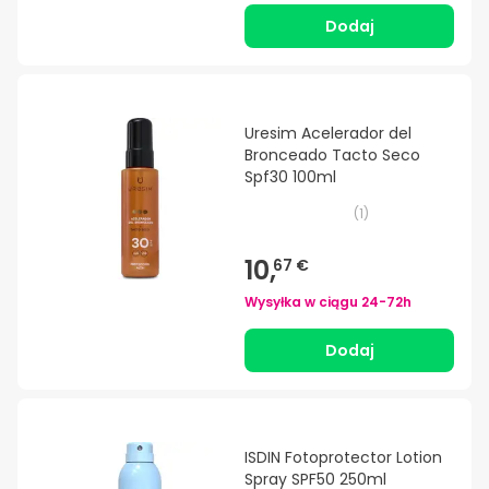
Dodaj
Uresim Acelerador del
Bronceado Tacto Seco
Spf30 100ml
(
1
)
10,
67 €
Wysyłka w ciągu
24-72h
Dodaj
ISDIN Fotoprotector Lotion
Spray SPF50 250ml