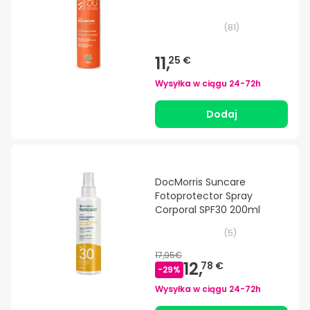
(
81
)
11,
25 €
Wysyłka w ciągu
24-72h
Dodaj
DocMorris Suncare
Fotoprotector Spray
Corporal SPF30 200ml
(
5
)
17,95€
12,
78 €
-
29
%
Wysyłka w ciągu
24-72h