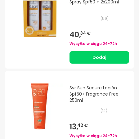
Spray Spf50 + 2x200ml
(
59
)
40,
34 €
Wysyłka w ciągu
24-72h
Dodaj
Svr Sun Secure Loción
Spf50+ Fragrance Free
250ml
(
14
)
13,
42 €
Wysyłka w ciągu
24-72h