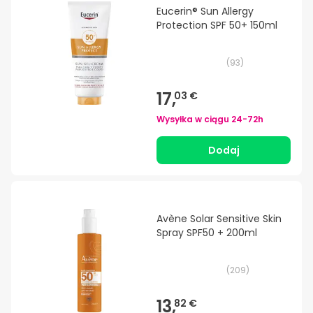
Eucerin® Sun Allergy
Protection SPF 50+ 150ml
(
93
)
17,
03 €
Wysyłka w ciągu
24-72h
Dodaj
Avène Solar Sensitive Skin
Spray SPF50 + 200ml
(
209
)
13,
82 €