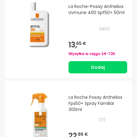
La Roche-Posay Anthelios
Uvmune 400 Spf50+ 50ml
(
1451
)
13,
65 €
Wysyłka w ciągu
24-72h
Dodaj
La Roche Posay Anthelios
Fps50+ Spray Familiar
300ml
(
17
)
22,
86 €