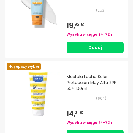
(
253
)
19,
92 €
Wysyłka w ciągu
24-72h
Dodaj
Najlepszy wybór
Mustela Leche Solar
Protección Muy Alta SPF
50+ 100ml
(
604
)
14,
21 €
Wysyłka w ciągu
24-72h