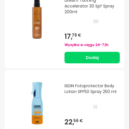
Uresim Tanning
Accelerator 30 Spf Spray
200ml
(
9
)
17,
79 €
Wysyłka w ciągu
24-72h
Dodaj
ISDIN Fotoprotector Body
Lotion SPF50 Spray 250 ml
(
1
)
22,
56 €