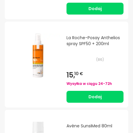
Dodaj
La Roche-Posay Anthelios
spray SPF50 + 200ml
(
86
)
15,
10 €
Wysyłka w ciągu
24-72h
Dodaj
Avène SunsiMed 80ml