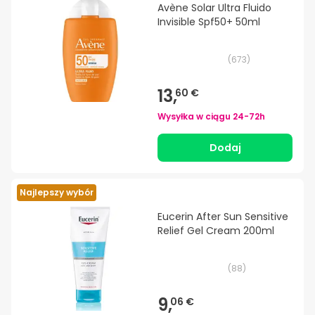
Avène Solar Ultra Fluido
Invisible Spf50+ 50ml
(
673
)
13,
60 €
Wysyłka w ciągu
24-72h
Dodaj
Najlepszy wybór
Eucerin After Sun Sensitive
Relief Gel Cream 200ml
(
88
)
9,
06 €