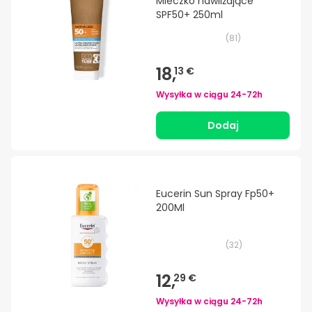
Mleczko nawilżające
SPF50+ 250ml
(
81
)
18,
13 €
Wysyłka w ciągu
24-72h
Dodaj
Eucerin Sun Spray Fp50+
200Ml
(
32
)
12,
29 €
Wysyłka w ciągu
24-72h