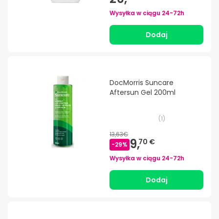
Wysyłka w ciągu
24-72h
Dodaj
DocMorris Suncare
Aftersun Gel 200ml
(
1
)
13,63€
9,
70 €
-
29
%
Wysyłka w ciągu
24-72h
Dodaj