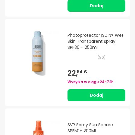
Dodaj
Photoprotector ISDIN® Wet
Skin Transparent spray
SPF30 + 250ml
(
80
)
22,
94 €
Wysyłka w ciągu
24-72h
Dodaj
SVR Spray Sun Secure
SPF50+ 200Ml