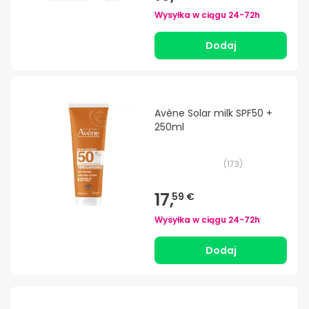
Wysyłka w ciągu
24-72h
Dodaj
Avène Solar milk SPF50 +
250ml
(
173
)
17,
59 €
Wysyłka w ciągu
24-72h
Dodaj