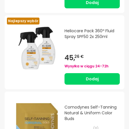
Dodaj
Najlepszy wybór
Heliocare Pack 360º Fluid
Spray SPF50 2x 250ml
45,
26 €
Wysyłka w ciągu
24-72h
Dodaj
Comodynes Self-Tanning
Natural & Uniform Color
8uds
(
11
)