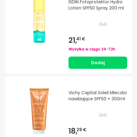
ISDIN Fotoprotektor Hydro
Lotion SPF50 Spray 200 ml
(
84
)
21,
41 €
Wysyłka w ciągu
24-72h
Dodaj
Vichy Capital Soleil Mleczko
nawilżające SPF50 + 300ml
(
84
)
18,
29 €