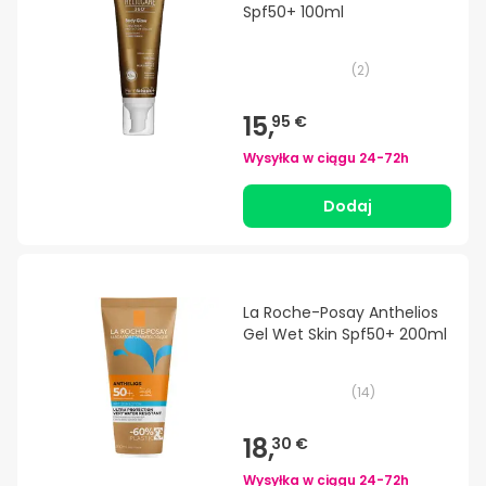
Spf50+ 100ml
(
2
)
15,
95 €
Wysyłka w ciągu
24-72h
Dodaj
La Roche-Posay Anthelios
Gel Wet Skin Spf50+ 200ml
(
14
)
18,
30 €
Wysyłka w ciągu
24-72h