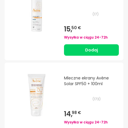
(
17
)
15,
50 €
Wysyłka w ciągu
24-72h
Dodaj
Mleczne ekrany Avène
Solar SPF50 + 100ml
(
173
)
14,
98 €
Wysyłka w ciągu
24-72h