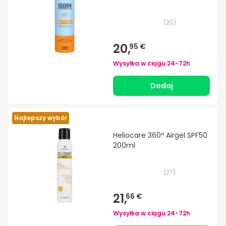
(
20
)
20,
95 €
Wysyłka w ciągu
24-72h
Dodaj
Najlepszy wybór
Heliocare 360º Airgel SPF50
200ml
(
27
)
21,
66 €
Wysyłka w ciągu
24-72h