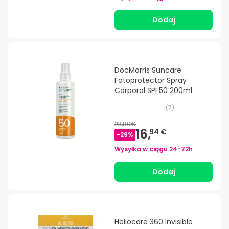
Dodaj
DocMorris Suncare
Fotoprotector Spray
Corporal SPF50 200ml
(
7
)
23,80€
16,
94 €
-
29
%
Wysyłka w ciągu
24-72h
Dodaj
Heliocare 360 Invisible