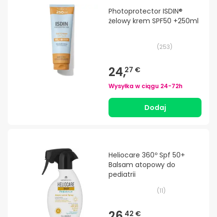
Photoprotector ISDIN®
żelowy krem SPF50 +250ml
(
253
)
24,
27 €
Wysyłka w ciągu
24-72h
Dodaj
Heliocare 360º Spf 50+
Balsam atopowy do
pediatrii
(
11
)
26,
42 €