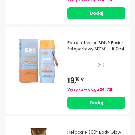
Dodaj
Fotoprotektor ISDIN® Fusion
żel sportowy SPF50 + 100ml
(
51
)
19,
16 €
Wysyłka w ciągu
24-72h
Dodaj
Heliocare 360º Body Glow