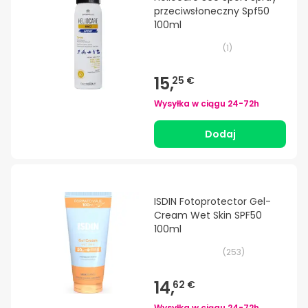
przeciwsłoneczny Spf50
100ml
(
1
)
15,
25 €
Wysyłka w ciągu
24-72h
Dodaj
ISDIN Fotoprotector Gel-
Cream Wet Skin SPF50
100ml
(
253
)
14,
62 €
Wysyłka w ciągu
24-72h