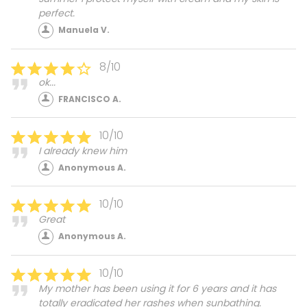
perfect.
Manuela V.
8/10
ok...
FRANCISCO A.
10/10
I already knew him
Anonymous A.
10/10
Great
Anonymous A.
10/10
My mother has been using it for 6 years and it has
totally eradicated her rashes when sunbathing.