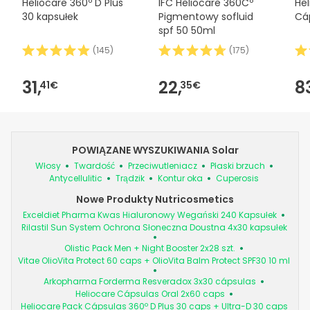
Heliocare 360º D Plus
IFC Heliocare 360Cº
Hel
30 kapsułek
Pigmentowy sofluid
Cá
spf 50 50ml
(
145
)
(
175
)
31,
22,
8
41€
35€
POWIĄZANE WYSZUKIWANIA Solar
Włosy
Twardość
Przeciwutleniacz
Płaski brzuch
Antycellulitic
Trądzik
Kontur oka
Cuperosis
Nowe Produkty Nutricosmetics
Exceldiet Pharma Kwas Hialuronowy Wegański 240 Kapsułek
Rilastil Sun System Ochrona Słoneczna Doustna 4x30 kapsułek
Olistic Pack Men + Night Booster 2x28 szt.
Vitae OlioVita Protect 60 caps + OlioVita Balm Protect SPF30 10 ml
Arkopharma Forderma Resveradox 3x30 cápsulas
Heliocare Cápsulas Oral 2x60 caps
Heliocare Pack Cápsulas 360º D Plus 30 caps + Ultra-D 30 caps