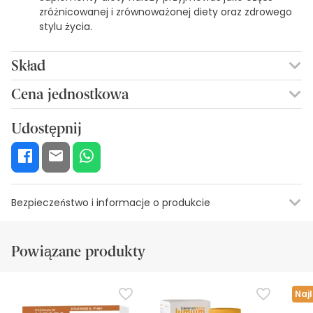
zróżnicowanej i zrównoważonej diety oraz zdrowego
stylu życia.
Skład
FERNBLOCK, WITAMINA D, LUTEINA, WITAMINA C, WITAMINA E,
Cena jednostkowa
LIKOPEN.
0,81€ / Kapsułki
Udostępnij
Bezpieczeństwo i informacje o produkcie
Informacje o etykiecie
Zasoby bezpieczeństwa wizualnego
Da
Powiązane produkty
Informacje o etykiecie
Nie przekraczać zalecanej dziennej dawki.
Naj
Podczas ekspozycji na słońce ważne jest stosowanie