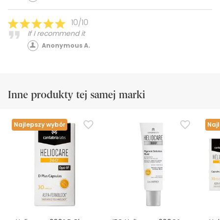
10/10
If I recommend it
Anonymous A.
Inne produkty tej samej marki
Najlepszy wybór
Naj