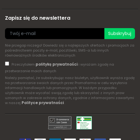
Zapisz się do newslettera
Subskrybuj
Nie przegap niczego! Dowiedz się o najlepszych ofertach i promocjach za
pośrednictwem poczty e-mail, pocztówki, SMS-a lub innych
równoważnych środków elektronicznych
politykę prywatności
Przeczytałem
i wyrażam zgodę na
przetwarzanie moich danych
Należy pamiętać, że subskrybując nasz biuletyn, użytkownik wyraża zgodę
na przetwarzanie swoich danych przez Promofarma w celu wysyłania
informacji handlowych lub promocyjnych. W każdym przypadku
użytkownik może wycofać swoją zgodę lub skorzystać z innych praw
uznanych w zakresie ochrony danych, zgodnie z informacjami zawartymi
Polityce prywatności
w naszej
.