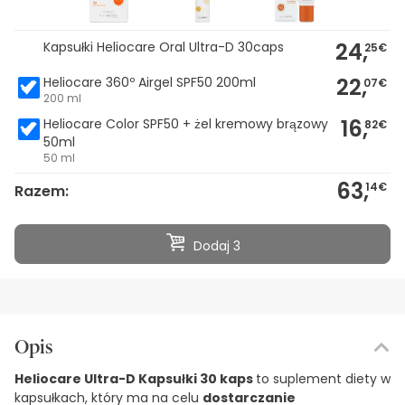
24,
Kapsułki Heliocare Oral Ultra-D 30caps
25€
22,
Heliocare 360º Airgel SPF50 200ml
07€
200 ml
16,
Heliocare Color SPF50 + żel kremowy brązowy
82€
50ml
50 ml
63,
14€
Razem:
Dodaj 3
Opis
Heliocare Ultra-D Kapsułki 30 kaps
to suplement diety w
kapsułkach, który ma na celu
dostarczanie