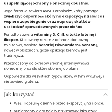
uzupełniającej ochrony słonecznej doustnie
.
Jego formuła zawiera ASPA-Fernblock®, który pomaga
zwiększyć odporność skóry na ekspozycję na słońce i
wspiera zapobieganie oraz naprawę skutków
uszkodzeń spowodowanych przez słońce
.
Ponadto zawiera
witaminy D, C i E, a także luteinę i
likopen
. Stosowany razem z ochroną słoneczną
miejscową, wspiera
bardziej równomierną ochronę
,
nawet w obszarach, gdzie aplikacja kremów jest
trudniejsza.
Przeznaczony do okresów średniej intensywności
słonecznej oraz dla skóry skłonnej do plam.
Odpowiedni dla wszystkich typów skóry, w tym wrażliwej, i
nie zawiera glutenu.
Jak korzystać
Weź 1 kapsułkę dziennie przed ekspozycją na słońce.
Suplementy diety należy przyjmować jako część