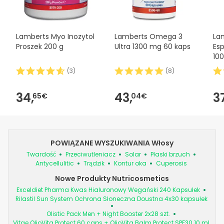
Lamberts Myo Inozytol
Lamberts Omega 3
La
Proszek 200 g
Ultra 1300 mg 60 kaps
Esp
10
La
(
3
)
(
8
)
34,
43,
3
65€
04€
POWIĄZANE WYSZUKIWANIA Włosy
Twardość
Przeciwutleniacz
Solar
Płaski brzuch
Antycellulitic
Trądzik
Kontur oka
Cuperosis
Nowe Produkty Nutricosmetics
Exceldiet Pharma Kwas Hialuronowy Wegański 240 Kapsułek
Rilastil Sun System Ochrona Słoneczna Doustna 4x30 kapsułek
Olistic Pack Men + Night Booster 2x28 szt.
Vitae OlioVita Protect 60 caps + OlioVita Balm Protect SPF30 10 ml