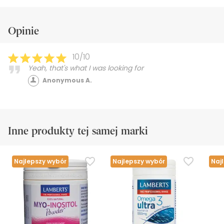
Opinie
10/10
Yeah, that's what I was looking for
Anonymous A.
Inne produkty tej samej marki
Najlepszy wybór
Najlepszy wybór
Naj