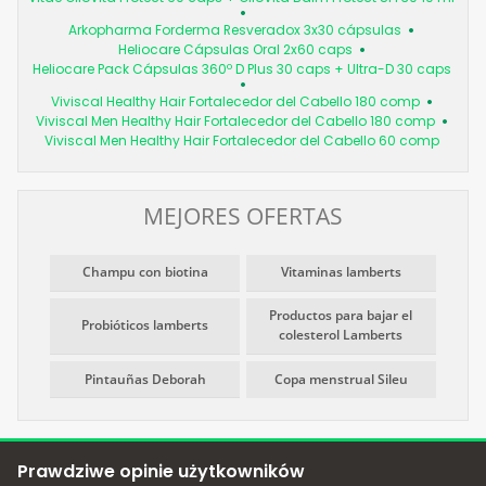
Arkopharma Forderma Resveradox 3x30 cápsulas
Heliocare Cápsulas Oral 2x60 caps
Heliocare Pack Cápsulas 360º D Plus 30 caps + Ultra-D 30 caps
Viviscal Healthy Hair Fortalecedor del Cabello 180 comp
Viviscal Men Healthy Hair Fortalecedor del Cabello 180 comp
Viviscal Men Healthy Hair Fortalecedor del Cabello 60 comp
MEJORES OFERTAS
Champu con biotina
Vitaminas lamberts
Productos para bajar el
Probióticos lamberts
colesterol Lamberts
Pintauñas Deborah
Copa menstrual Sileu
Prawdziwe opinie użytkowników