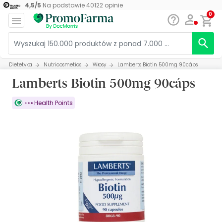
4,5
/
5
Na podstawie
40122
opinie
0
Dietetyka
Nutricosmetics
Włosy
Lamberts Biotin 500mg 90cáps
Lamberts Biotin 500mg 90cáps
Health Points