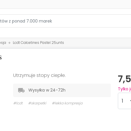
esja
Lcdt Calcetines Pastel 25unts
s
Utrzymuje stopy ciepłe.
7,
Tylko 
Wysyłka w 24-72h
#lcdt
#skarpetki
#lekka kompresja