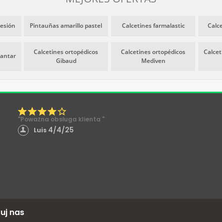
resión
Pintauñas amarillo pastel
Calcetines farmalastic
Calc
Calcetines ortopédicos
Calcetines ortopédicos
Calce
lantar
Gibaud
Mediven
"Poważna obsługa klienta "
4/4/25
Luis
uj nas