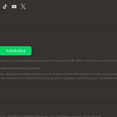
Subskrybuj
omocjach za pośrednictwem poczty e-mail, pocztówki, SMS-a lub innych równowa
rzetwarzanie moich danych
yraża zgodę na przetwarzanie swoich danych przez Promofarma w celu wysyłan
praw uznanych w zakresie ochrony danych, zgodnie z informacjami zawartymi 
L. DocMorris Digital Services, Lda. Wszelkie prawa zastrzeżone.