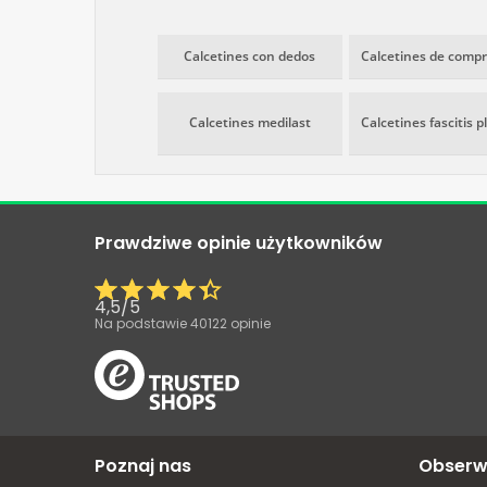
Calcetines con dedos
Calcetines de comp
Calcetines medilast
Calcetines fascitis p
Prawdziwe opinie użytkowników
4,5
/
5
Na podstawie
40122
opinie
Poznaj nas
Obserw