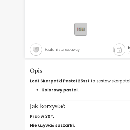
Kosmetyki naturalne
Oferty
Marki
Bestsellery
1
Zaufani sprzedawcy
G
Health Points
Opis
Lcdt Skarpetki Pastel 25szt
to zestaw skarpete
Kolorowy pastel.
Jak korzystać
Prać w 30°.
Nie używać suszarki.