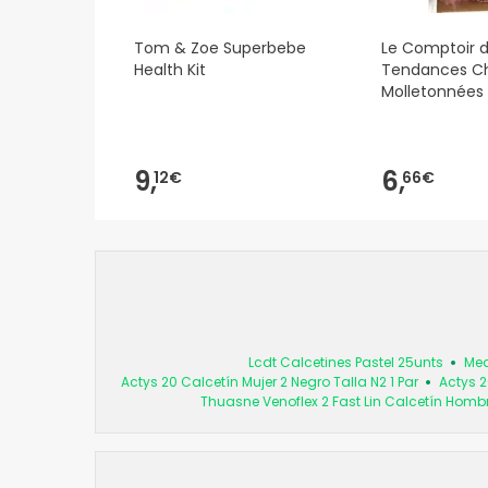
Tom & Zoe Superbebe
Le Comptoir 
Health Kit
Tendances C
Molletonnées
1 unité (Códig
9,
6,
12€
66€
Lcdt Calcetines Pastel 25unts
Med
Actys 20 Calcetín Mujer 2 Negro Talla N2 1 Par
Actys 2
Thuasne Venoflex 2 Fast Lin Calcetín Hombre 