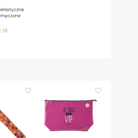
raelastyczne
 zmęczone
(
1
)