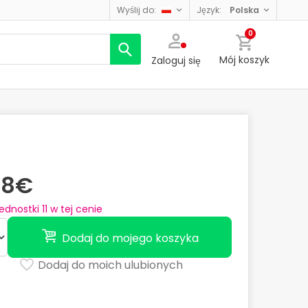
wyślij do:
język:
polska
0
Mój koszyk
Zaloguj się
58€
jednostki
11
w tej cenie
Dodaj do mojego koszyka
Dodaj do moich ulubionych