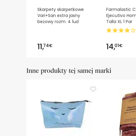
Skarpety skarpetkowe
Farmalastic C
Vari+San extra jasny
Ejecutivo Ho
beżowy rozm. 4 1ud
Talla XL 1 Par
11,
14,
74€
01€
Inne produkty tej samej marki