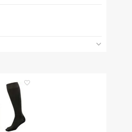
ego sprawdzenia aktualizacji. W międzyczasie
em. W razie jakichkolwiek pytań dotyczących
 naszymi warunkami
.