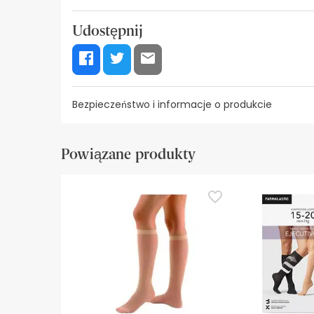
Udostępnij
Bezpieczeństwo i informacje o produkcie
Zasoby bezpieczeństwa wizualnego
Dane prod
Powiązane produkty
Zasoby bezpieczeństwa wizualnego
W tej chwili nie mamy obrazów zabezpieczeń dla
zalecamy zapoznanie się z informacjami dotyczą
bezpieczeństwa, prosimy o kontakt. Ponadto, jeśl