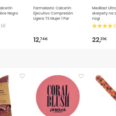
alcetín
Farmalastic Calcetín
Medilast Ult
mbre Negro
Ejecutivo Compresión
skarpety na
Ligera TS Mujer 1 Par
nogi
(
2
)
12,
22,
74€
31€