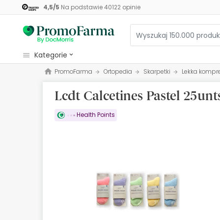
4,5
/
5
Na podstawie
40122
opinie
kategorie
PromoFarma
Ortopedia
Skarpetki
Lekka kompr
Kosmetyki
Lcdt Calcetines Pastel 25unt
Zdrowie
Higiena
Health Points
Dietetyka
Niemowlęta i matki
Optyka
Ortopedia
Zielarz