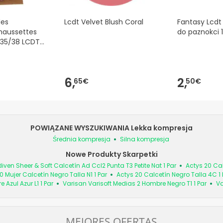
des
Lcdt Velvet Blush Coral
Fantasy Lcdt 
haussettes
do paznokci
 35/38 LCDT,
o PF )
6,
2,
65€
50€
POWIĄZANE WYSZUKIWANIA Lekka kompresja
Średnia kompresja
Silna kompresja
Nowe Produkty Skarpetki
iven Sheer & Soft Calcetín Ad Ccl2 Punta T3 Petite Nat 1 Par
Actys 20 Cal
0 Mujer Calcetín Negro Talla N1 1 Par
Actys 20 Calcetín Negro Talla 4C 1 
Azul Azur L1 1 Par
Varisan Varisoft Medias 2 Hombre Negro T1 1 Par
Va
MEJORES OFERTAS