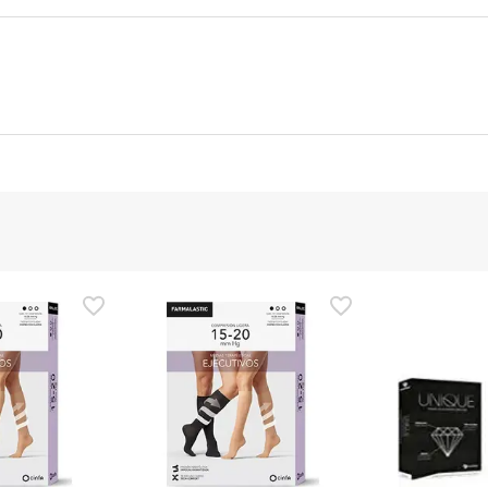
ucenta
Upoważniony urzędnik
 tego produktu, ale pracujemy nad tym. Zachęcamy do późniejsz
cymi bezpieczeństwa dołączonymi do produktu przed jego użyci
i chcesz, możesz również zwrócić produkt, postępując
zgodnie z