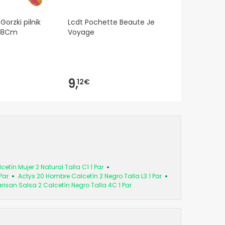
Gorzki pilnik
Lcdt Pochette Beaute Je
 18Cm
Voyage
9,
12€
cetín Mujer 2 Natural Talla C1 1 Par
Par
Actys 20 Hombre Calcetín 2 Negro Talla L3 1 Par
risan Salsa 2 Calcetín Negro Talla 4C 1 Par