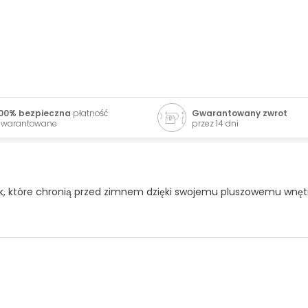
00% bezpieczna
płatność
Gwarantowany zwrot
warantowane
przez 14 dni
k, które chronią przed zimnem dzięki swojemu pluszowemu wnęt