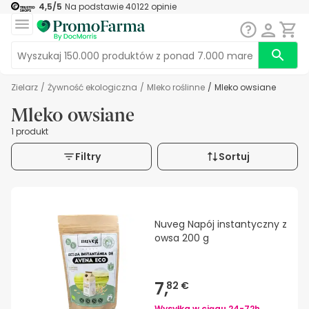
4,5
/5
Na podstawie
40122
opinie
Zielarz
/
Żywność ekologiczna
/
Mleko roślinne
/
Mleko owsiane
Mleko owsiane
1 produkt
Filtry
Sortuj
Nuveg Napój instantyczny z
owsa 200 g
7,
82 €
Wysyłka w ciągu
24-72h