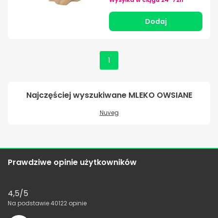
Dodaj
1
Najczęściej wyszukiwane
MLEKO OWSIANE
Nuveg
Prawdziwe opinie użytkowników
4,5
/5
Na podstawie
40122
opinie