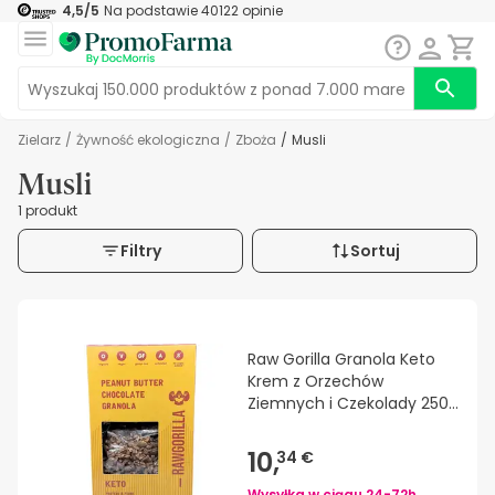
4,5
/5
Na podstawie
40122
opinie
Zielarz
/
Żywność ekologiczna
/
Zboża
/
Musli
Musli
1 produkt
Filtry
Sortuj
Raw Gorilla Granola Keto
Krem z Orzechów
Ziemnych i Czekolady 250
g
10,
34 €
Wysyłka w ciągu
24-72h