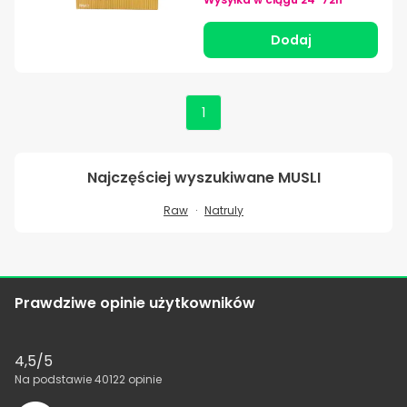
Dodaj
1
Najczęściej wyszukiwane
MUSLI
Raw
Natruly
Prawdziwe opinie użytkowników
4,5
/5
Na podstawie
40122
opinie