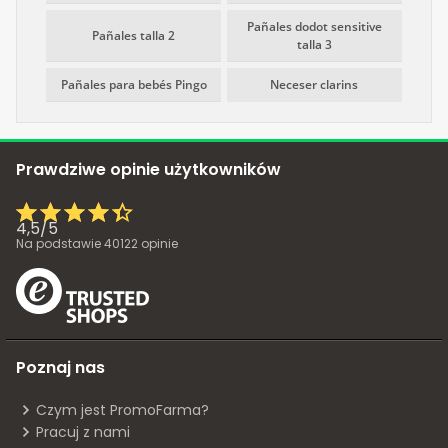
Pañales dodot sensitive
Pañales talla 2
talla 3
Pañales para bebés Pingo
Neceser clarins
Prawdziwe opinie użytkowników
4,5
/
5
Na podstawie
40122
opinie
Poznaj nas
Czym jest PromoFarma?
Pracuj z nami