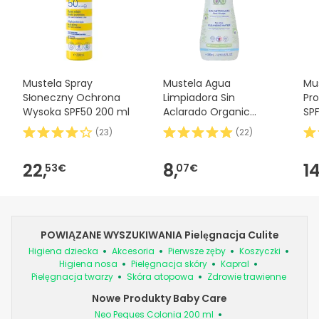
Mustela Spray
Mustela Agua
Mus
Słoneczny Ochrona
Limpiadora Sin
Pr
Wysoka SPF50 200 ml
Aclarado Organic
SP
500ml
(
23
)
(
22
)
22,
8,
14
53€
07€
POWIĄZANE WYSZUKIWANIA Pielęgnacja Culite
Higiena dziecka
Akcesoria
Pierwsze zęby
Koszyczki
Higiena nosa
Pielęgnacja skóry
Kapral
Pielęgnacja twarzy
Skóra atopowa
Zdrowie trawienne
Nowe Produkty Baby Care
Neo Peques Colonia 200 ml