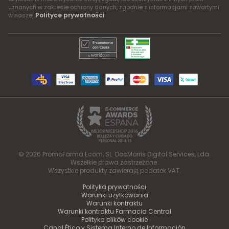
uznanych w zakresie ochrony danych, zgodnie z informacjami zawartymi
Polityce prywatności
w naszej
.
© 2026 PromoFarma Ecom, SL. DocMorris Digital Services, Lda.
Wszelkie prawa zastrzeżone.
Wszystkie produkty zawierają podatek VAT.
Polityka prywatności
Warunki użytkowania
Warunki kontraktu
Warunki kontraktu Farmacia Central
Polityka plików cookie
Canal Ético y Sistema Interno de Información