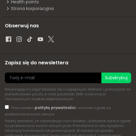
Health points
Strona korporacyjna
Obserwuj nas
Zapisz się do newslettera
Subskrybuj
Nie przegap niczego! Dowiedz się o najlepszych ofertach i promocjach za
pośrednictwem poczty e-mail, pocztówki, SMS-a lub innych
równoważnych środków elektronicznych
politykę prywatności
Przeczytałem
i wyrażam zgodę na
przetwarzanie moich danych
Należy pamiętać, że subskrybując nasz biuletyn, użytkownik wyraża zgodę
na przetwarzanie swoich danych przez Promofarma w celu wysyłania
informacji handlowych lub promocyjnych. W każdym przypadku
użytkownik może wycofać swoją zgodę lub skorzystać z innych praw