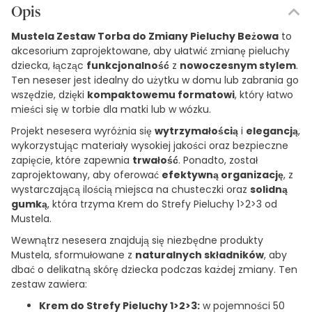
Opis
Mustela Zestaw Torba do Zmiany Pieluchy Beżowa
to
akcesorium zaprojektowane, aby ułatwić zmianę pieluchy
dziecka, łącząc
funkcjonalność
z
nowoczesnym stylem
.
Ten neseser jest idealny do użytku w domu lub zabrania go
wszędzie, dzięki
kompaktowemu formatowi
, który łatwo
mieści się w torbie dla matki lub w wózku.
Projekt nesesera wyróżnia się
wytrzymałością
i
elegancją
,
wykorzystując materiały wysokiej jakości oraz bezpieczne
zapięcie, które zapewnia
trwałość
. Ponadto, został
zaprojektowany, aby oferować
efektywną organizację
, z
wystarczającą ilością miejsca na chusteczki oraz
solidną
gumką
, która trzyma Krem do Strefy Pieluchy 1>2>3 od
Mustela.
Wewnątrz nesesera znajdują się niezbędne produkty
Mustela, sformułowane z
naturalnych składników
, aby
dbać o delikatną skórę dziecka podczas każdej zmiany. Ten
zestaw zawiera:
Krem do Strefy Pieluchy 1>2>3:
w pojemności 50