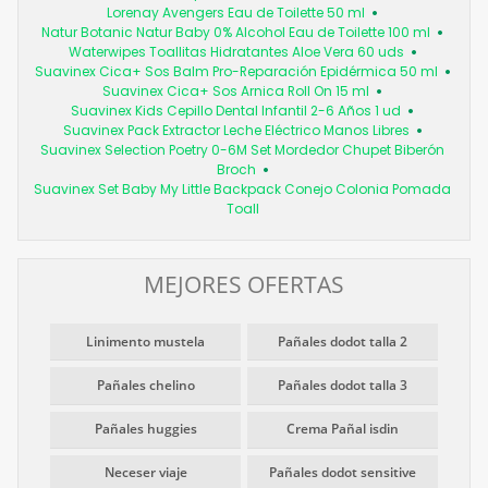
Lorenay Avengers Eau de Toilette 50 ml
Natur Botanic Natur Baby 0% Alcohol Eau de Toilette 100 ml
Waterwipes Toallitas Hidratantes Aloe Vera 60 uds
Suavinex Cica+ Sos Balm Pro-Reparación Epidérmica 50 ml
Suavinex Cica+ Sos Arnica Roll On 15 ml
Suavinex Kids Cepillo Dental Infantil 2-6 Años 1 ud
Suavinex Pack Extractor Leche Eléctrico Manos Libres
Suavinex Selection Poetry 0-6M Set Mordedor Chupet Biberón
Broch
Suavinex Set Baby My Little Backpack Conejo Colonia Pomada
Toall
MEJORES OFERTAS
Linimento mustela
Pañales dodot talla 2
Pañales chelino
Pañales dodot talla 3
Pañales huggies
Crema Pañal isdin
Neceser viaje
Pañales dodot sensitive