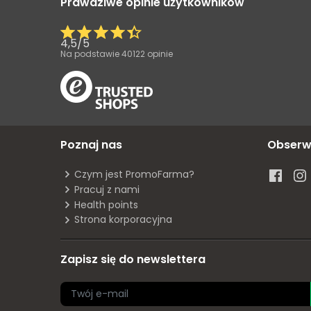
Prawdziwe opinie użytkowników
4,5
/
5
Na podstawie
40122
opinie
Poznaj nas
Obserw
Czym jest PromoFarma?
Pracuj z nami
Health points
Strona korporacyjna
Zapisz się do newslettera