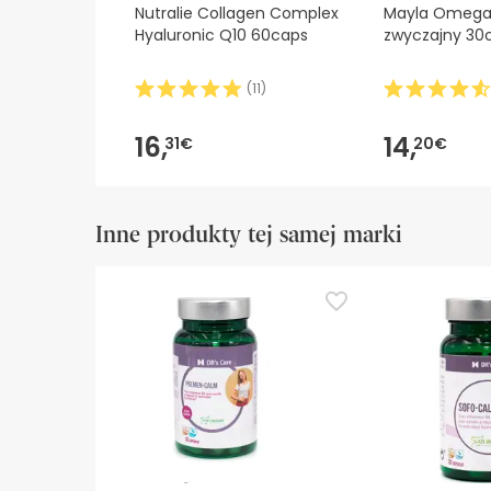
Nutralie Collagen Complex
Mayla Omega-
Hyaluronic Q10 60caps
zwyczajny 30
(
11
)
16,
14,
31€
20€
Inne produkty tej samej marki