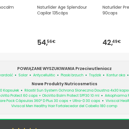
enocalm
Naturlíder Age Splendour
Naturlider Pr
Capilar 135cáps
90caps
54,
42,
56€
49€
POWIĄZANE WYSZUKIWANIA Przeciwutleniacz
wardość
Solar
Antycellulitic
Płaski brzuch
Trądzik
Kontur oka
Nowe Produkty Nutricosmetics
0 Kapsułek
Rilastil Sun System Ochrona Słoneczna Doustna 4x30 kaps
ioVita Protect 60 caps + OlioVita Balm Protect SPF30 10 ml
Arkopharma F
are Pack Cápsulas 360º D Plus 30 caps + Ultra-D 30 caps
Viviscal Heal
Viviscal Men Healthy Hair Fortalecedor del Cabello 180 comp