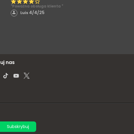
"Poważna obsługa klienta "
4/4/25
Luis
uj nas
Subskrybuj