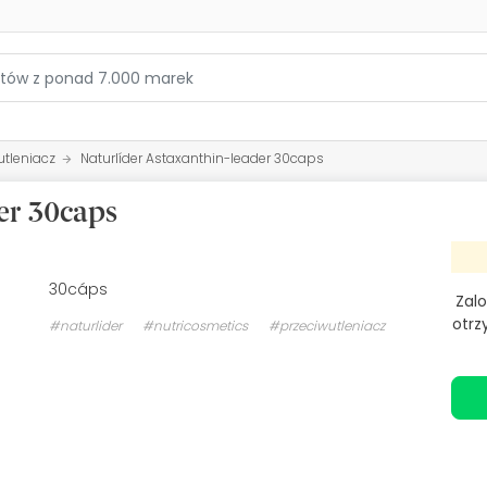
utleniacz
Naturlíder Astaxanthin-leader 30caps
er 30caps
30cáps
Zalo
otrz
#naturlider
#nutricosmetics
#przeciwutleniacz