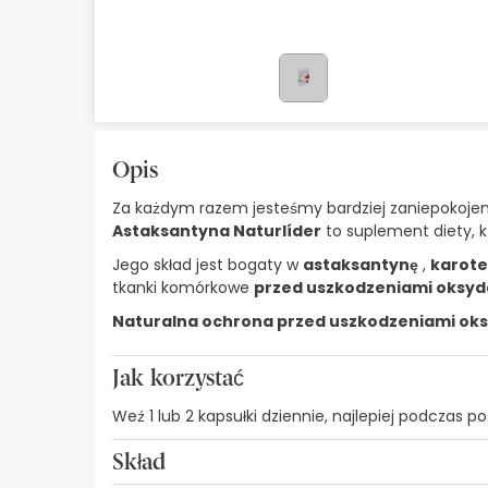
Kosmetyki naturalne
Oferty
Marki
Bestsellery
Opis
Za każdym razem jesteśmy bardziej zaniepokojeni
Health Points
Astaksantyna Naturlíder
to suplement diety, k
Jego skład jest bogaty w
astaksantynę
,
karote
tkanki komórkowe
przed uszkodzeniami oksyd
Naturalna ochrona przed uszkodzeniami oksy
Jak korzystać
Weź 1 lub 2 kapsułki dziennie, najlepiej podczas pos
Skład