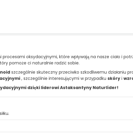
 procesami oksydacyjnymi, które wpływają na nasze ciało i pot
tóry pomoże ci naturalnie radzić sobie.
noid
szczególnie skuteczny przeciwko szkodliwemu działaniu pro
acyjnymi
, szczególnie interesującymi w przypadku
skóry
i
wzr
dacyjnymi dzięki liderowi Astaksantyny Naturlíder!
iłku.