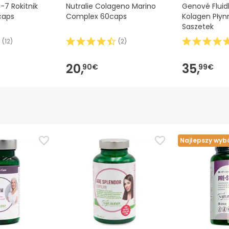
7 Rokitnik
Nutralie Colageno Marino
Genové Flui
caps
Complex 60caps
Kolagen Płyn
Saszetek
(
12
)
(
2
)
20,
35,
90€
99€
Najlepszy wyb