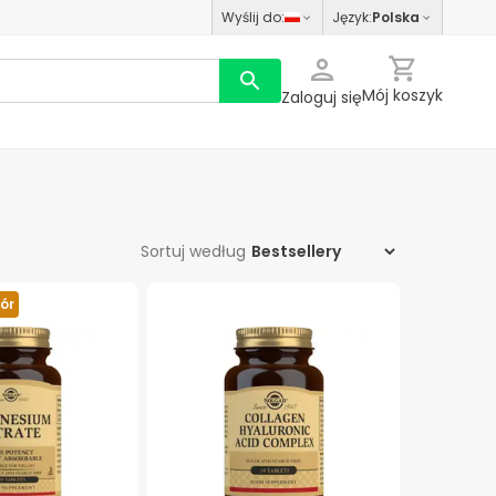
Wyślij do
:
Język
:
Polska
Mój koszyk
Zaloguj się
Sortuj według
ór