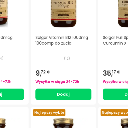
1000mcg
Solgar Vitamin B12 1000mg
Solgar Full 
100comp do żucia
Curcumin X
4
)
(
12
)
9,
35,
72 €
17 €
24-72h
Wysyłka w ciągu
24-72h
Wysyłka w ci
j
Dodaj
D
Najlepszy wybór
Najlepszy wyb