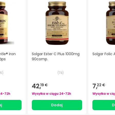
ntle® iron
Solgar Ester C Plus 1000mg
Solgar Folic
cáps
90comp.
5
)
(
73
)
42,
7,
19 €
22 €
24-72h
Wysyłka w ciągu
24-72h
Wysyłka w ci
j
Dodaj
D