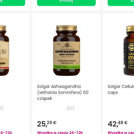
j
Dodaj
D
Solgar Ashwagandha
Solgar Cellu
(withania Somnifera) 60
caps
czapek
7
)
(
27
)
25,
42,
29 €
48 €
24-72h
Wysyłka w ciągu
24-72h
Wysyłka w ci