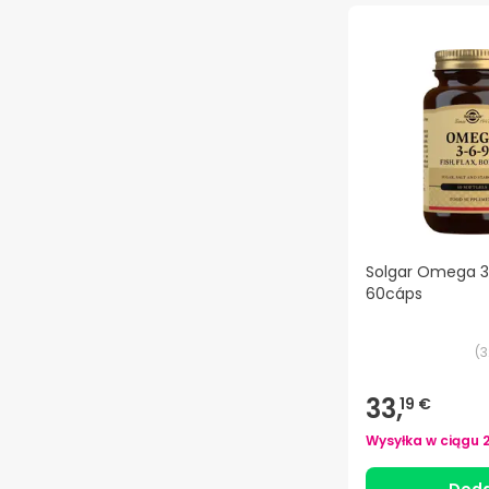
Solgar Omega 
60cáps
(
3
33,
19 €
Wysyłka w ciągu