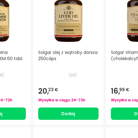
mina
Solgar olej z wątroby dorsza
Solgar Vitam
M 60 tabl.
250cáps
(cholekalcyf
8
)
(
20
)
20,
16,
23 €
99 €
24-72h
Wysyłka w ciągu
24-72h
Wysyłka w ci
j
Dodaj
D