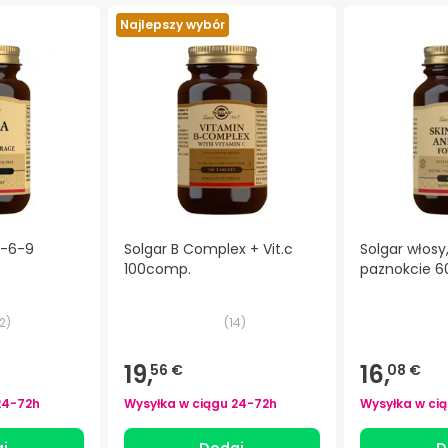
Najlepszy wybór
3-6-9
Solgar B Complex + Vit.c
Solgar włosy,
100comp.
paznokcie 
2
)
(
14
)
19,
16,
56 €
08 €
24-72h
Wysyłka w ciągu
24-72h
Wysyłka w ci