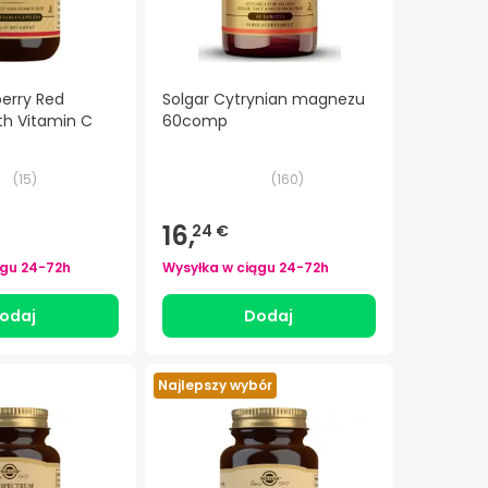
berry Red
Solgar Cytrynian magnezu
th Vitamin C
60comp
(
15
)
(
160
)
16,
24 €
ągu
24-72h
Wysyłka w ciągu
24-72h
odaj
Dodaj
Najlepszy wybór