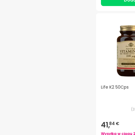
Doda
Life K2 50Cps
(
3
41,
84 €
Wysyłka w ciągu