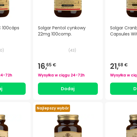
C 100cáps
Solgar Pentol cynkowy
Solgar Cran
22mg 100comp.
Capsules Wi
0
)
(
43
)
16,
21,
65 €
68 €
24-72h
Wysyłka w ciągu
24-72h
Wysyłka w ci
j
Dodaj
D
Najlepszy wybór