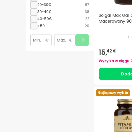
20-30€
67
30-40€
38
Solgar Max Gar
40-50€
22
Macerowany 90
+50
20
(
3
€
–
€
15,
42 €
Wysyłka w ciągu
Doda
Najlepszy wybór