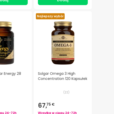
odaj
Dodaj
Najlepszy wybór
lar Energy 28
Solgar Omega 3 High
Concentration 120 Kapsułek
(
22
)
67,
75 €
ągu
24-72h
Wysyłka w ciągu
24-72h