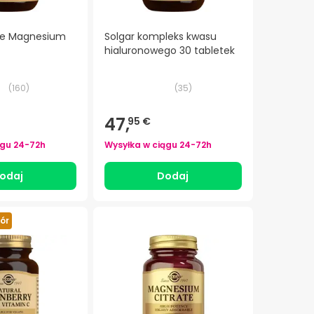
ate Magnesium
Solgar kompleks kwasu
hialuronowego 30 tabletek
(
160
)
(
35
)
47,
95 €
ągu
24-72h
Wysyłka w ciągu
24-72h
odaj
Dodaj
ór