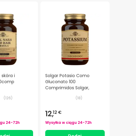
 skóra i
Solgar Potasio Como
60comp
Gluconato 100
Comprimidos Solgar,
(
126
)
(
18
)
12,
12 €
ągu
24-72h
Wysyłka w ciągu
24-72h