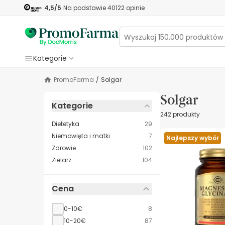
4,5
/5
Na podstawie
40122
opinie
Kategorie
PromoFarma
/
Solgar
Solgar
Kategorie
242 produkty
Dietetyka
29
Niemowlęta i matki
7
Najlepszy wybór
Zdrowie
102
Zielarz
104
Cena
0-10€
8
10-20€
87