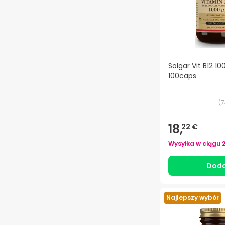
Solgar Vit B12 
100caps
(
7
18,
22 €
Wysyłka w ciągu
Doda
Najlepszy wybór