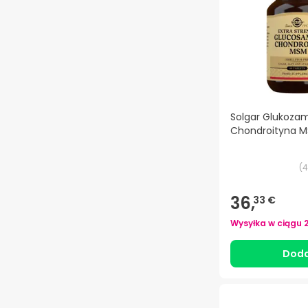
Solgar Glukoza
Chondroityna MS
(
4
36,
33 €
Wysyłka w ciągu
Doda