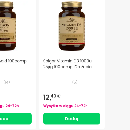
 Acid 100comp.
Solgar Vitamin D3 1000ui
25μg 100comp. Do żucia
(
14
)
(
5
)
12,
40 €
ągu
24-72h
Wysyłka w ciągu
24-72h
odaj
Dodaj