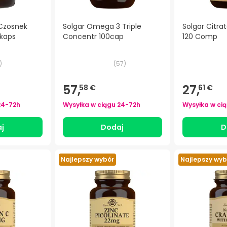
 Czosnek
Solgar Omega 3 Triple
Solgar Citr
kaps
Concentr 100cap
120 Comp
)
(
57
)
57,
27,
58 €
61 €
24-72h
Wysyłka w ciągu
24-72h
Wysyłka w ci
j
Dodaj
D
Najlepszy wybór
Najlepszy wyb