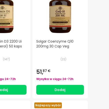
in D3 2200 Ui
Solgar Coenzyme Q10
erol) 50 kaps
200mg 30 Cap Veg
(
147
)
(
22
)
51,
87 €
ągu
24-72h
Wysyłka w ciągu
24-72h
odaj
Dodaj
Najlepszy wybór