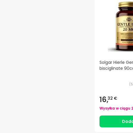
Solgar Hierle Ge
bisciglinate 90
(
5
16,
32 €
Wysyłka w ciągu
Doda