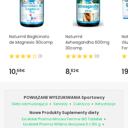
Naturmil Bisglicinato
Naturmil
Na
de Magnesio 90comp
Ashwagandha 600mg
Gl
30comp
Fo
(
1
)
(
3
)
10,
8,
19
68€
82€
POWIĄZANE WYSZUKIWANIA Sportowcy
Dieta odchudzająca
Seniorzy
Cukrzyca
Rehydracja
Nowe Produkty Suplementy diety
Exceldiet Pharma Minceur Femme 180 Tabletek
Exceldiet Pharma Włókna Akacjowe 5 x 150 g