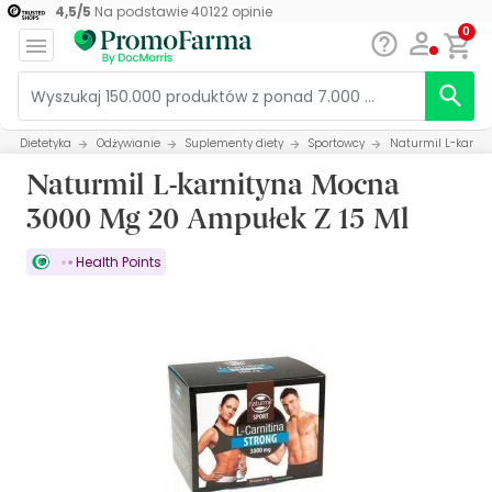
4,5
/
5
Na podstawie
40122
opinie
0
Dietetyka
Odżywianie
Suplementy diety
Sportowcy
Naturmil L-karni
Naturmil L-karnityna Mocna
3000 Mg 20 Ampułek Z 15 Ml
Health Points