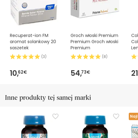
użyciem. W razie jakichkolwiek pytań dotyczących
bezpieczeństwa, prosimy o kontakt. Ponadto, jeśli chcesz,
możesz również zwrócić produkt, postępując
zgodnie z
naszymi warunkami
.
Recuperat-ion FM
Groch włoski Premium
Col
aromat solankowy 20
Premium Groch włoski
Col
saszetek
Premium
Le
(
3
)
(
8
)
10,
54,
21
62€
73€
Inne produkty tej samej marki
Naj