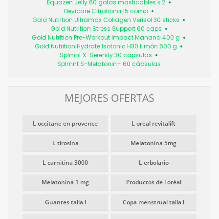
Equazen Jelly 60 gotas masticables x 2
Devicare Citrafitina 15 comp
Gold Nutrition Ultramax Collagen Verisol 30 sticks
Gold Nutrition Stress Support 60 caps
Gold Nutrition Pre-Workout Impact Manana 400 g
Gold Nutrition Hydrate Isotonic H30 Limón 500 g
Splmnt X-Serenity 30 cápsulas
Splmnt S-Melatonin+ 60 cápsulas
MEJORES OFERTAS
L occitane en provence
L oreal revitalift
L tirosina
Melatonina 5mg
L carnitina 3000
L erbolario
Melatonina 1 mg
Productos de l oréal
Guantes talla l
Copa menstrual talla l