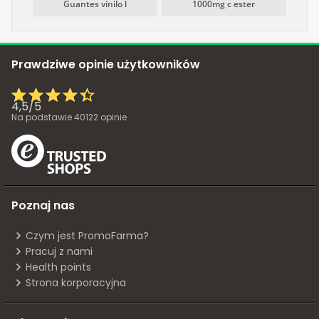
Guantes vinilo l
1000mg c ester
Prawdziwe opinie użytkowników
4,5
/
5
Na podstawie
40122
opinie
Poznaj nas
Czym jest PromoFarma?
Pracuj z nami
Health points
Strona korporacyjna