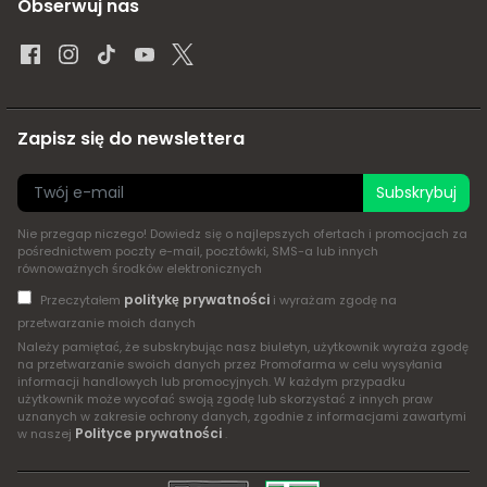
Obserwuj nas
Zapisz się do newslettera
Subskrybuj
Nie przegap niczego! Dowiedz się o najlepszych ofertach i promocjach za
pośrednictwem poczty e-mail, pocztówki, SMS-a lub innych
równoważnych środków elektronicznych
politykę prywatności
Przeczytałem
i wyrażam zgodę na
przetwarzanie moich danych
Należy pamiętać, że subskrybując nasz biuletyn, użytkownik wyraża zgodę
na przetwarzanie swoich danych przez Promofarma w celu wysyłania
informacji handlowych lub promocyjnych. W każdym przypadku
użytkownik może wycofać swoją zgodę lub skorzystać z innych praw
uznanych w zakresie ochrony danych, zgodnie z informacjami zawartymi
Polityce prywatności
w naszej
.